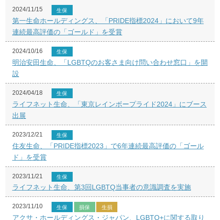
2024/11/15
生保
第一生命ホールディングス、「PRIDE指標2024」において9年
連続最高評価の「ゴールド」を受賞
2024/10/16
生保
明治安田生命、「LGBTQのお客さま向け問い合わせ窓口」を開
設
2024/04/18
生保
ライフネット生命、「東京レインボープライド2024」にブース
出展
2023/12/21
生保
住友生命、「PRIDE指標2023」で6年連続最高評価の「ゴール
ド」を受賞
2023/11/21
生保
ライフネット生命、第3回LGBTQ当事者の意識調査を実施
2023/11/10
生保
損保
生損
アクサ・ホールディングス・ジャパン、LGBTQ+に関する取り