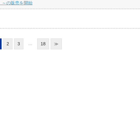
』～の販売を開始
…
2
3
18
≫