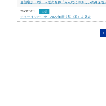
金額増加・I型）～販売名称『みんなにやさしい終身保険
2023/05/31
生保
チューリッヒ生命、2022年度決算（案）を発表
1