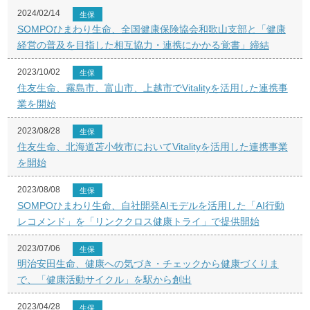
2024/02/14
生保
SOMPOひまわり生命、全国健康保険協会和歌山支部と「健康
経営の普及を目指した相互協力・連携にかかる覚書」締結
2023/10/02
生保
住友生命、霧島市、富山市、上越市でVitalityを活用した連携事
業を開始
2023/08/28
生保
住友生命、北海道苫小牧市においてVitalityを活用した連携事業
を開始
2023/08/08
生保
SOMPOひまわり生命、自社開発AIモデルを活用した「AI行動
レコメンド」を「リンククロス健康トライ」で提供開始
2023/07/06
生保
明治安田生命、健康への気づき・チェックから健康づくりま
で、「健康活動サイクル」を駅から創出
2023/04/28
生保