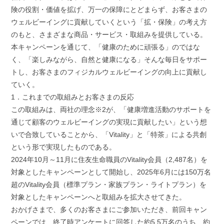
険の役割・価値を拡げ、万一の保障にとどまらず、お客さまの
ウェルビーイングに貢献していくという「拡・保険」の考え方
のもと、さまざまな商品・サービス・取組みを提供している。
本キャンペーンを通じて、「健康のために頑張る」のではな
く、「楽しみながら、自然と健康になる」そんな毎日をサポー
トし、お客さまのフィジカルウェルビーイングの向上に貢献し
ていく。
1．これまでの取組みとお客さまの反応
この取組みは、両社の理念※2が、「健康増進活動のサポートを
通じて顧客のウェルビーイングの実現に貢献したい」という想
いで合致していることから、「Vitality」と「特茶」による共創
という形で実現したものである。
2024年10月～11月に住友生命職員のVitality会員（2,487名）を
対象としたキャンペーンとして開始し、2025年6月には150万名
超のVitality会員（標準プラン・家族プラン・ライトプラン）を
対象としたキャンペーンへと取組みを拡大させてきた。
おかげさまで、多くのお客さまにご参加いただき、前回キャン
ペーンでは、終了時アンケートに回答した約5.5万名のうち、約