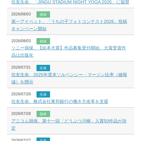
住友生命、「JINGU STADIUM NIGHT YOGA 2026」に協賛
2026/08/03
損保
第一アイペット、「うちの子フォトコンテスト2026」投稿
キャンペーン開始
2026/08/03
損保
ソニー損保、【絵本大賞】作品募集受付開始、大賞受賞作
品は出版化
2026/07/31
生保
住友生命、2025年度末ソルベンシー・マージン比率（確報
値）を開示
2026/07/29
生保
住友生命、株式会社東邦銀行の働き方改革を支援
2026/07/28
損保
アニコム損保、第十一回「どうぶつ川柳」入賞50作品が決
定
2026/07/27
生保