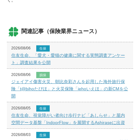
く。
関連記事（保険業界ニュース）
2026/08/06
生保
住友生命、「愛犬・愛猫の健康に関する実態調査アンケー
ト」調査結果を公開
2026/08/06
損保
ジェイアイ傷害火災、朝比奈彩さんを起用した海外旅行保
険「t@bihoたびほ」と火災保険「iehoいえほ」の新CMを公
開
2026/08/05
生保
住友生命、視覚障がい者向け歩行ナビ「あしらせ」と屋内
空間データ基盤「IndoorFlow」を展開するAshiraseに出資
2026/08/03
生保