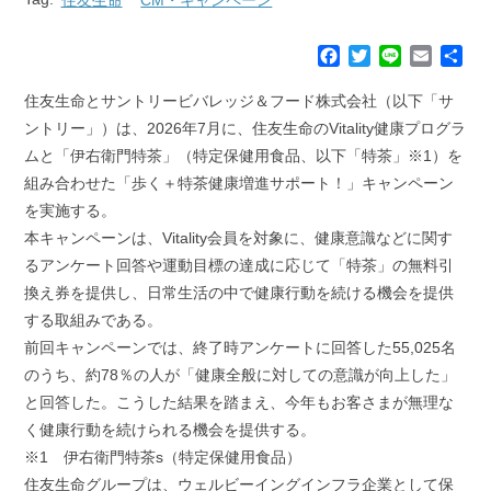
F
T
L
E
共
a
w
i
m
有
c
i
n
a
住友生命とサントリービバレッジ＆フード株式会社（以下「サ
e
t
e
i
ントリー」）は、2026年7月に、住友生命のVitality健康プログラ
b
t
l
ムと「伊右衛門特茶」（特定保健用食品、以下「特茶」※1）を
o
e
組み合わせた「歩く＋特茶健康増進サポート！」キャンペーン
o
r
k
を実施する。
本キャンペーンは、Vitality会員を対象に、健康意識などに関す
るアンケート回答や運動目標の達成に応じて「特茶」の無料引
換え券を提供し、日常生活の中で健康行動を続ける機会を提供
する取組みである。
前回キャンペーンでは、終了時アンケートに回答した55,025名
のうち、約78％の人が「健康全般に対しての意識が向上した」
と回答した。こうした結果を踏まえ、今年もお客さまが無理な
く健康行動を続けられる機会を提供する。
※1 伊右衛門特茶s（特定保健用食品）
住友生命グループは、ウェルビーイングインフラ企業として保