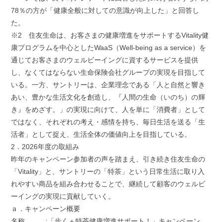
78％の方が「健康全般に対しての意識が向上した」と回答し
た。
※2 住友生命は、お客さまの健康増進をサポートするVitality健
康プログラムを中心としたWaaS（Well-being as a service）を
通じてお客さまのウェルビーイングに資するサービスを提供
し、なくてはならない生命保険会社グループの実現を目指して
いる。一方、サントリーは、企業理念である「人と自然と響き
あい、豊かな生活文化を創造し、『人間の生命（いのち）の輝
き』をめざす。」の実現に向けて、人を単に「消費者」として
ではなく、それぞれの考え・感情を持ち、毎日生活を送る「生
活者」として捉え、生活全体の価値向上を目指している。
2．2026年度の取組み
昨年のキャンペーン参加者の声を踏まえ、引き続き住友生命の
「Vitality」と、サントリーの「特茶」という日常生活に取り入
れやすい商品を組み合わせることで、継続して顧客のウェルビ
ーイングの実現に貢献していく。
ａ．キャンペーン概要
名称 :「歩く＋特茶健康増進サポート！」キャンペーン