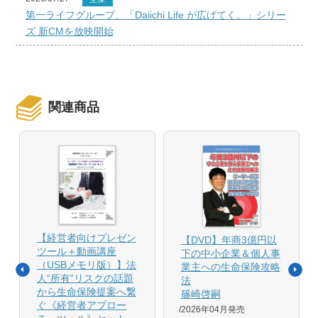
第一ライフグループ、「Daiichi Life が広げてく。」シリー
ズ 新CMを放映開始
関連商品
【経営者向けプレゼン
【DVD】年商3億円以
ツール＋動画講座
下の中小企業＆個人事
（USBメモリ版）】法
業主への生命保険攻略
人“所有”リスクの話題
法
から生命保険提案へ繋
篠崎啓嗣
ぐ《経営者アプロー
2026年04月発売