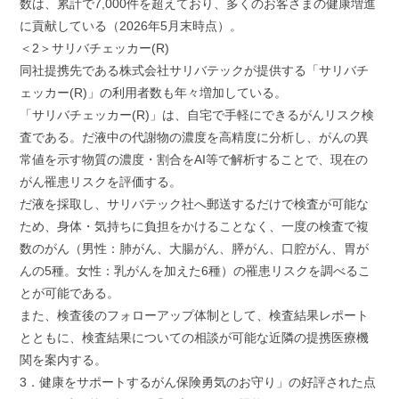
数は、累計で7,000件を超えており、多くのお客さまの健康増進
に貢献している（2026年5月末時点）。
＜2＞サリバチェッカー(R)
同社提携先である株式会社サリバテックが提供する「サリバチ
ェッカー(R)」の利用者数も年々増加している。
「サリバチェッカー(R)」は、自宅で手軽にできるがんリスク検
査である。だ液中の代謝物の濃度を高精度に分析し、がんの異
常値を示す物質の濃度・割合をAI等で解析することで、現在の
がん罹患リスクを評価する。
だ液を採取し、サリバテック社へ郵送するだけで検査が可能な
ため、身体・気持ちに負担をかけることなく、一度の検査で複
数のがん（男性：肺がん、大腸がん、膵がん、口腔がん、胃が
んの5種。女性：乳がんを加えた6種）の罹患リスクを調べるこ
とが可能である。
また、検査後のフォローアップ体制として、検査結果レポート
とともに、検査結果についての相談が可能な近隣の提携医療機
関を案内する。
3．健康をサポートするがん保険勇気のお守り」の好評された点