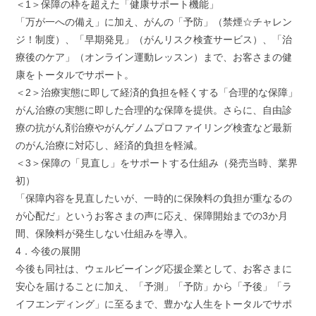
＜1＞保障の枠を超えた「健康サポート機能」
「万が一への備え」に加え、がんの「予防」（禁煙☆チャレン
ジ！制度）、「早期発見」（がんリスク検査サービス）、「治
療後のケア」（オンライン運動レッスン）まで、お客さまの健
康をトータルでサポート。
＜2＞治療実態に即して経済的負担を軽くする「合理的な保障」
がん治療の実態に即した合理的な保障を提供。さらに、自由診
療の抗がん剤治療やがんゲノムプロファイリング検査など最新
のがん治療に対応し、経済的負担を軽減。
＜3＞保障の「見直し」をサポートする仕組み（発売当時、業界
初）
「保障内容を見直したいが、一時的に保険料の負担が重なるの
が心配だ」というお客さまの声に応え、保障開始までの3か月
間、保険料が発生しない仕組みを導入。
4．今後の展開
今後も同社は、ウェルビーイング応援企業として、お客さまに
安心を届けることに加え、「予測」「予防」から「予後」「ラ
イフエンディング」に至るまで、豊かな人生をトータルでサポ