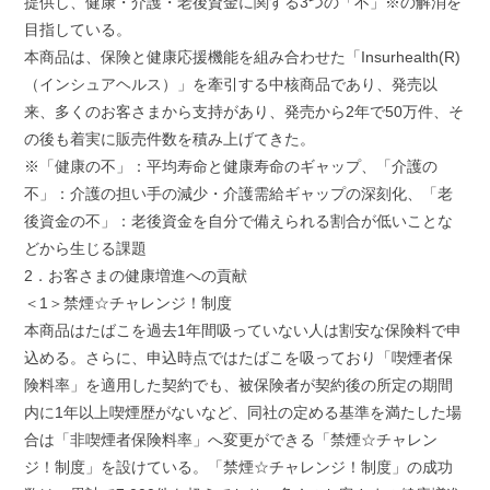
提供し、健康・介護・老後資金に関する3つの「不」※の解消を
目指している。
本商品は、保険と健康応援機能を組み合わせた「Insurhealth(R)
（インシュアヘルス）」を牽引する中核商品であり、発売以
来、多くのお客さまから支持があり、発売から2年で50万件、そ
の後も着実に販売件数を積み上げてきた。
※「健康の不」：平均寿命と健康寿命のギャップ、「介護の
不」：介護の担い手の減少・介護需給ギャップの深刻化、「老
後資金の不」：老後資金を自分で備えられる割合が低いことな
どから生じる課題
2．お客さまの健康増進への貢献
＜1＞禁煙☆チャレンジ！制度
本商品はたばこを過去1年間吸っていない人は割安な保険料で申
込める。さらに、申込時点ではたばこを吸っており「喫煙者保
険料率」を適用した契約でも、被保険者が契約後の所定の期間
内に1年以上喫煙歴がないなど、同社の定める基準を満たした場
合は「非喫煙者保険料率」へ変更ができる「禁煙☆チャレン
ジ！制度」を設けている。「禁煙☆チャレンジ！制度」の成功