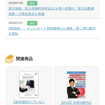
2026/07/28
損保
楽天損保、収入保険料前年比51％増と好調の「楽天自動車
保険」の商品改定を実施
2026/07/27
損保
SBI損保、「セゾンカード実額補償がん保険」第二弾の案内
を開始
関連商品
【経営者向けプレゼン
【DVD】年商3億円以