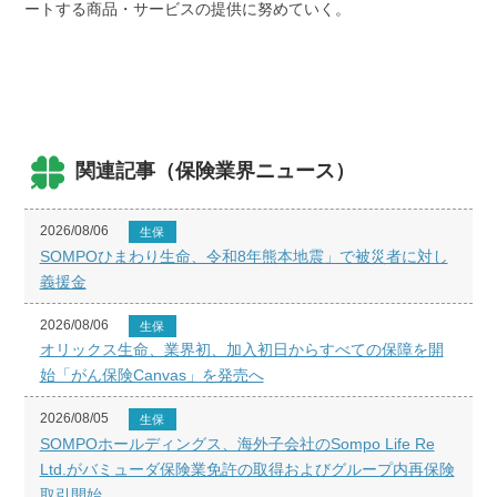
ートする商品・サービスの提供に努めていく。
関連記事（保険業界ニュース）
2026/08/06
生保
SOMPOひまわり生命、令和8年熊本地震」で被災者に対し
義援金
2026/08/06
生保
オリックス生命、業界初、加入初日からすべての保障を開
始「がん保険Canvas」を発売へ
2026/08/05
生保
SOMPOホールディングス、海外子会社のSompo Life Re
Ltd.がバミューダ保険業免許の取得およびグループ内再保険
取引開始