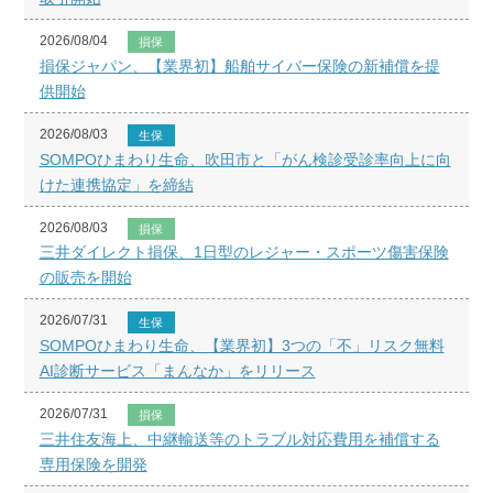
2026/08/04
損保
損保ジャパン、【業界初】船舶サイバー保険の新補償を提
供開始
2026/08/03
生保
SOMPOひまわり生命、吹田市と「がん検診受診率向上に向
けた連携協定」を締結
2026/08/03
損保
三井ダイレクト損保、1日型のレジャー・スポーツ傷害保険
の販売を開始
2026/07/31
生保
SOMPOひまわり生命、【業界初】3つの「不」リスク無料
AI診断サービス「まんなか」をリリース
2026/07/31
損保
三井住友海上、中継輸送等のトラブル対応費用を補償する
専用保険を開発