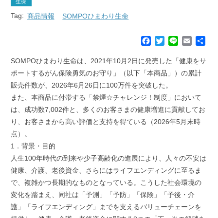
生保
Tag:
商品情報
SOMPOひまわり生命
F
T
L
E
共
a
w
i
m
有
c
i
n
a
SOMPOひまわり生命は、2021年10月2日に発売した「健康をサ
e
t
e
i
ポートするがん保険勇気のお守り」（以下「本商品」）の累計
b
t
l
販売件数が、2026年6月26日に100万件を突破した。
o
e
また、本商品に付帯する「禁煙☆チャレンジ！制度」において
o
r
k
は、成功数7,002件と、多くのお客さまの健康増進に貢献してお
り、お客さまから高い評価と支持を得ている（2026年5月末時
点）。
1．背景・目的
人生100年時代の到来や少子高齢化の進展により、人々の不安は
健康、介護、老後資金、さらにはライフエンディングに至るま
で、複雑かつ長期的なものとなっている。こうした社会環境の
変化を踏まえ、同社は「予測」「予防」「保険」「予後・介
護」「ライフエンディング」までを支えるバリューチェーンを