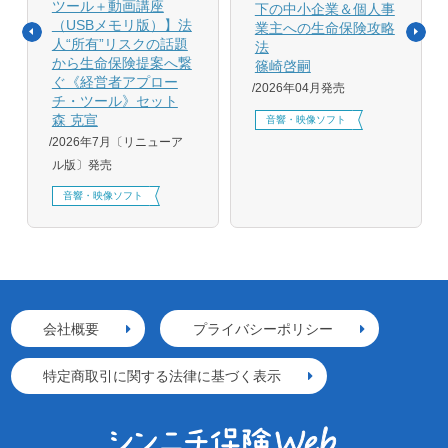
ツール＋動画講座
下の中小企業＆個人事
（USBメモリ版）】法
業主への生命保険攻略
人“所有”リスクの話題
法
から生命保険提案へ繋
篠崎啓嗣
ぐ《経営者アプロー
2026年04月発売
チ・ツール》セット
森 克宣
音響・映像ソフト
2026年7月〔リニューア
ル版〕発売
音響・映像ソフト
会社概要
プライバシーポリシー
特定商取引に関する法律に基づく表示