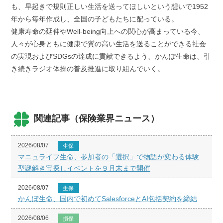
も、早起きで規則正しい生活を送ってほしいという想いで1952
年から毎年作成し、全国の子どもたちに配っている。
健康寿命の延伸やWell-being向上への関心が高まっている今、
人々が心身ともに健康で質の高い生活を送ることができる社会
の実現およびSDGsの達成に貢献できるよう、かんぽ生命は、引
き続きラジオ体操の普及推進に取り組んでいく。
関連記事（保険業界ニュース）
2026/08/07
生保
マニュライフ生命、参加者の「選択」で物語が変わる体験
型謎解き宝探しイベントを９月末まで開催
2026/08/07
生保
かんぽ生命、国内で初めてSalesforceとAI包括契約を締結
2026/08/06
損保