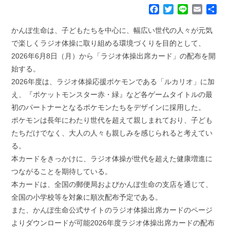
F
T
L
E
共
a
w
i
m
有
c
i
n
a
かんぽ生命は、子どもたちを中心に、幅広い世代の人々が元気
e
t
e
i
で楽しくラジオ体操に取り組める環境づくりを目的として、
b
t
l
2026年6月8日（月）から「ラジオ体操出席カード」の配布を開
o
e
始する。
o
r
k
2026年度は、ラジオ体操応援ポケモンである「ルカリオ」に加
え、『ポケットモンスター赤・緑』など各ゲームタイトルの最
初のパートナーとなるポケモンたちをデザインに採用した。
ポケモンは長年にわたり世代を超えて親しまれており、子ども
たちだけでなく、大人の人々も親しみを感じられると考えてい
る。
本カードをきっかけに、ラジオ体操が世代を超えた健康増進に
つながることを期待している。
本カードは、全国の郵便局およびかんぽ生命の支店を通じて、
全国の小学校等を対象に順次配布予定である。
また、かんぽ生命公式サイトのラジオ体操出席カードのページ
よりダウンロードが可能2026年度ラジオ体操出席カードの配布