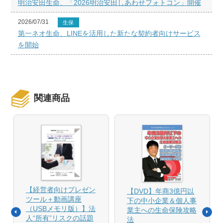
明治安田生命、「2026明治安田しあわせフォトコン」開催
2026/07/31
生保
第一ネオ生命、LINEを活用した新たな契約者向けサービス
を開始
関連商品
【経営者向けプレゼン
【DVD】年商3億円以
ツール＋動画講座
下の中小企業＆個人事
（USBメモリ版）】法
業主への生命保険攻略
人“所有”リスクの話題
法