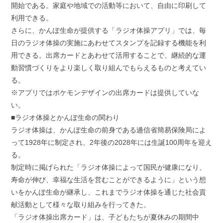
開始である。家庭や地域での活動等において、自由に印刷して
利用できる。
さらに、かんぽ生命が提供する「ラジオ体操アプリ」では、毎
日のラジオ体操の実施にあわせてスタンプを記録する機能を利
用できる。出席カードとあわせて活用することで、継続的な運
動習慣づくりをより楽しく取り組んでもらえるものと考えてい
る。
※アプリではポケモンデザインの出席カードは提供していな
い。
■ラジオ体操とかんぽ生命の関わり
ラジオ体操は、かんぽ生命の前身である逓信省簡易保険局によ
って1928年に制定され、2年後の2028年には生誕100周年を迎え
る。
制定時に掲げられた「ラジオ体操によって国民が健康になり、
寿命が伸び、幸福な生活を営むことができるように」という想
いをかんぽ生命が継承し、これまでラジオ体操を通じた社会貢
献活動として様々な取り組みを行ってきた。
「ラジオ体操出席カード」は、子どもたちが夏休みの期間中