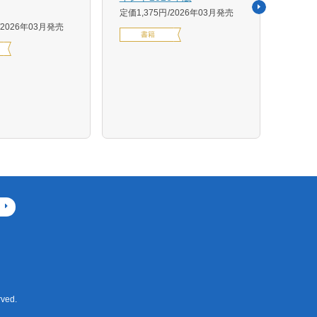
活用イ
定価1,375円
2026年03月発売
森 克
2026年03月発売
書籍
定価14
デジ
ved.