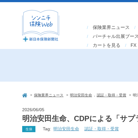
保険業界ニュース
バーチャル出展ブー
カートを見る
FX
>
>
,
>
保険業界ニュース
明治安田生命
認証・取得・受賞
明
2026/06/05
明治安田生命、CDPによる「サ
Tag:
明治安田生命
認証・取得・受賞
生保