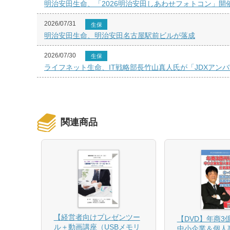
明治安田生命、「2026明治安田しあわせフォトコン」開
2026/07/31
生保
明治安田生命、明治安田名古屋駅前ビルが落成
2026/07/30
生保
ライフネット生命、IT戦略部長竹山真人氏が「JDXアン
関連商品
【経営者向けプレゼンツー
相続と
【DVD】年商3
ル＋動画講座（USBメモリ
中小企業＆個人