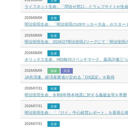
2026/08/06
生保
ライフネット生命、「問合せ窓口」とウェブサイトが生命
2026/08/06
生保
明治安田生命、「明治安田のU9サッカー大会」がスター
2026/08/06
生保
明治安田生命、2026/27明治安田Jリーグにて「明治安田
2026/08/06
生保
オリックス生命、HDI格付けベンチマーク、最高評価三つ
2026/08/06
損保
共済
JA共済連、経済産業省が定める『DX認定』を取得
2026/07/31
生保
明治安田生命、令和8年熊本地震に対する義援金等を寄贈
2026/07/31
生保
明治安田生命、「『ひと』中心経営レポート」を新規公
2026/07/31
生保