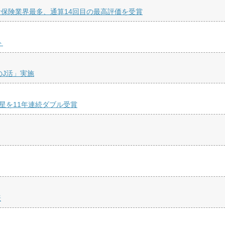
保険業界最多、通算14回目の最高評価を受賞
ト
のJ活」実施
星を11年連続ダブル受賞
表