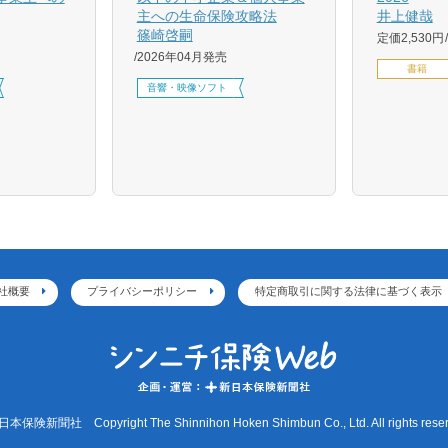
主への生命保険攻略法
井上健哉
篠崎啓嗣
定価2,530円
2026年04月発売
書籍
音響・映像ソフト
社概要
プライバシーポリシー
特定商取引に関する法律に基づく表示
本保険新聞社 Copyright The Shinnihon Hoken Shimbun Co., Ltd. All rights reser