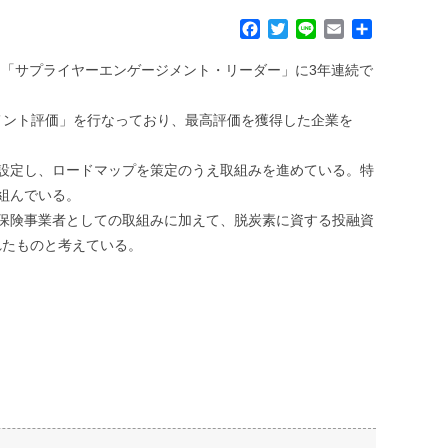
F
T
L
E
共
a
w
i
m
有
c
i
n
a
る「サプライヤーエンゲージメント・リーダー」に3年連続で
e
t
e
i
b
t
l
メント評価」を行なっており、最高評価を獲得した企業を
o
e
o
r
k
を設定し、ロードマップを策定のうえ取組みを進めている。特
組んでいる。
命保険事業者としての取組みに加えて、脱炭素に資する投融資
れたものと考えている。