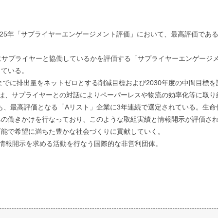
2025年「サプライヤーエンゲージメント評価」において、最高評価であ
にサプライヤーと協働しているかを評価する「サプライヤーエンゲージ
している。
度までに排出量をネットゼロとする削減目標および2030年度の中間目標
は、サプライヤーとの対話によりペーパーレスや物流の効率化等に取り
いても、最高評価となる「Aリスト」企業に3年連続で選定されている。生
への働きかけを行なっており、このような取組実績と情報開示が評価さ
可能で希望に満ちた豊かな社会づくりに貢献していく。
と情報開示を求める活動を行なう国際的な非営利団体。