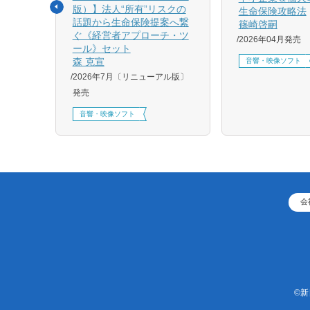
版）】法人“所有”リスクの
生命保険攻略法
話題から生命保険提案へ繋
篠崎啓嗣
4月増刷、
ぐ《経営者アプローチ・ツ
2026年04月発売
刷、
ール》セット
刷、
森 克宣
音響・映像ソフト
2026年7月〔リニューアル版〕
発売
音響・映像ソフト
会
©新日