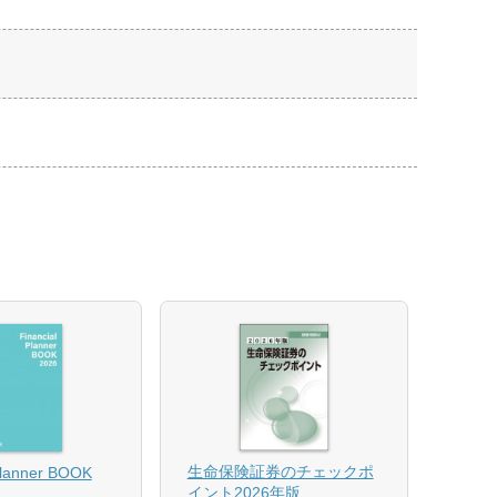
【US
生命保険証券のチェックポ
Planner BOOK
似体
イント2026年版