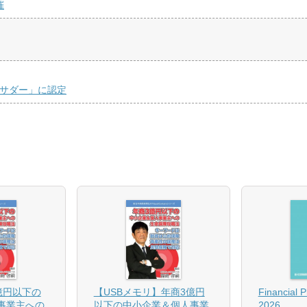
催
バサダー」に認定
億円以下の
【USBメモリ】年商3億円
Financial 
事業主への
以下の中小企業＆個人事業
2026