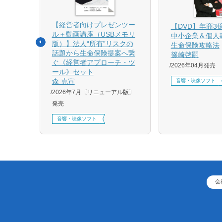
【経営者向けプレゼンツー
相続と
【DVD】年商3
ル＋動画講座（USBメモリ
中小企業＆個人
版）】法人“所有”リスクの
生命保険攻略法
話題から生命保険提案へ繋
篠崎啓嗣
4月増刷、
ぐ《経営者アプローチ・ツ
2026年04月発売
刷、
ール》セット
刷、
森 克宣
音響・映像ソフト
2026年7月〔リニューアル版〕
発売
音響・映像ソフト
会