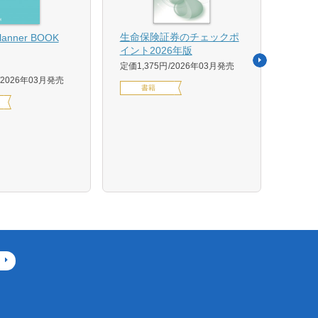
【US
生命保険証券のチェックポ
Planner BOOK
似体
イント2026年版
活用イ
定価1,375円
2026年03月発売
森 克
2026年03月発売
書籍
定価14
デジ