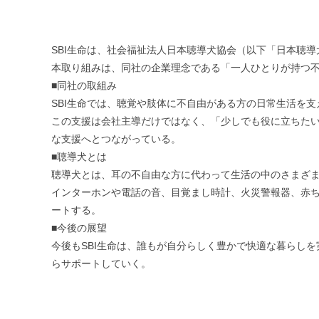
SBI生命は、社会福祉法人日本聴導犬協会（以下「日本聴導
本取り組みは、同社の企業理念である「一人ひとりが持つ不
■同社の取組み
SBI生命では、聴覚や肢体に不自由がある方の日常生活を
この支援は会社主導だけではなく、「少しでも役に立ちたい
な支援へとつながっている。
■聴導犬とは
聴導犬とは、耳の不自由な方に代わって生活の中のさまざ
インターホンや電話の音、目覚まし時計、火災警報器、赤
ートする。
■今後の展望
今後もSBI生命は、誰もが自分らしく豊かで快適な暮らし
らサポートしていく。