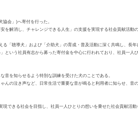
犬協会」)へ寄付を行った。
安を解消し、チャレンジできる人生」の支援を実現する社会貢献活動の一
支える「聴導犬」および「介助犬」の育成・普及活動に深く共鳴し、長年
」という社員有志から募った寄付金を中心に行われており、社員一人ひ
まな音を知らせるよう特別な訓練を受けた犬のことである。
ちゃんの泣き声など、日常生活で重要な音が鳴ると利用者に知らせ、音
を実現できる社会を目指し、社員一人ひとりの想いを乗せた社会貢献活