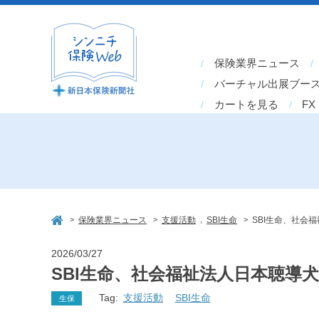
保険業界ニュース
バーチャル出展ブー
カートを見る
FX
>
>
,
>
保険業界ニュース
支援活動
SBI生命
SBI生命、社会
2026/03/27
SBI生命、社会福祉法人日本聴導
Tag:
支援活動
SBI生命
生保