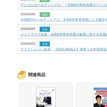
アニコムホールディングス、『令和8年熊本地震のペット
2026/08/06
損保
SOMPOホールディングス、令和8年熊本地震による被災
2026/08/05
生保
メットライフ生命、令和8年熊本地震の被害に対する支援
2026/08/05
生保
フコクしんらい生命、【SDGs取組み】道南うみ街信用金
関連商品