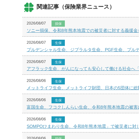
関連記事（保険業界ニュース）
2026/08/07
損保
ソニー損保、令和8年熊本地震での被災者に対する義援金
2026/08/07
生保
プルデンシャル生命、ジブラルタ生命、PGF生命、プル
2026/08/07
生保
アフラック生命、がんになっても安心して働ける社会へ「Wor
2026/08/06
生保
メットライフ生命、メットライフ財団、日本の5団体に総額
2026/08/06
生保
富国生命、フコクしんらい生命、令和8年熊本地震の被害
2026/08/06
生保
SOMPOひまわり生命、令和8年熊本地震」で被災者に対
2026/08/06
損保