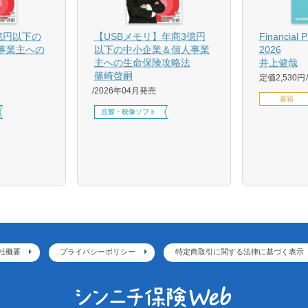
億円以下の
【USBメモリ】年商3億円
Financial 
事業主への
以下の中小企業＆個人事業
2026
主への生命保険攻略法
井上健哉
篠崎啓嗣
定価2,530円
2026年04月発売
書籍
音響・映像ソフト
社概要
プライバシーポリシー
特定商取引に関する法律に基づく表示