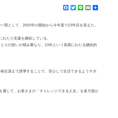
F
T
L
E
共
a
w
i
m
有
c
i
n
a
e
t
e
i
環として、2003年の開始から今年度で23年目を迎えた。
b
t
l
o
e
にわたり支援を継続している。
o
r
k
とりの想いが積み重なり、23年という長期にわたる継続的
の発生源まで誘導することで、安心して生活できるようサポ
動を通じて、お客さまの「チャレンジできる人生」を多方面か