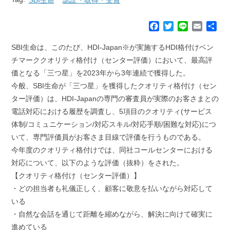
F
T
L
E
共
a
w
i
m
有
c
i
n
a
SBI生命は、このたび、HDI-Japan※が実施するHDI格付けベン
e
t
e
i
チマーククオリティ格付け（センター評価）において、最高評
b
t
l
価となる「三つ星」を2023年から3年連続で獲得した。
o
e
今般、SBI生命が「三つ星」を獲得したクオリティ格付け（セン
o
r
k
ター評価）は、HDI-Japanの専門の審査員が実際のお客さまとの
電話対応における履歴を調査し、5項目のクオリティ(サービス
体制/コミュニケーション/対応スキル/対応手順/困難な対応)につ
いて、専門評価員がお客さま目線で評価を行うものである。
今年度のクオリティ格付けでは、同社コールセンターにおける
対応について、以下のような評価（抜粋）をされた。
【クオリティ格付け（センター評価）】
・どの担当者も礼儀正しく、顧客に敬意を払いながら対応して
いる
・自然な会話を通じて距離を縮めながら、解決に向けて確実に
進めている