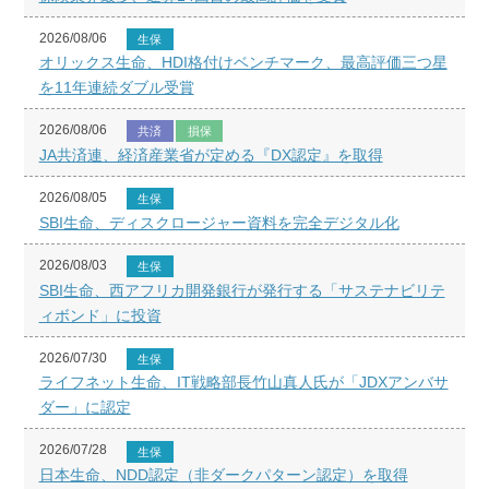
2026/08/06
生保
オリックス生命、HDI格付けベンチマーク、最高評価三つ星
を11年連続ダブル受賞
2026/08/06
共済
損保
JA共済連、経済産業省が定める『DX認定』を取得
2026/08/05
生保
SBI生命、ディスクロージャー資料を完全デジタル化
2026/08/03
生保
SBI生命、西アフリカ開発銀行が発行する「サステナビリテ
ィボンド」に投資
2026/07/30
生保
ライフネット生命、IT戦略部長竹山真人氏が「JDXアンバサ
ダー」に認定
2026/07/28
生保
日本生命、NDD認定（非ダークパターン認定）を取得