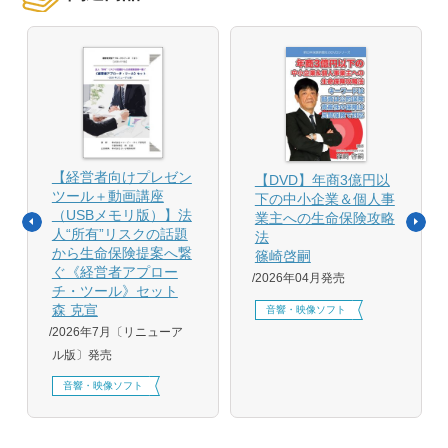
【経営者向けプレゼン
【DVD】年商3億円以
ツール＋動画講座
下の中小企業＆個人事
（USBメモリ版）】法
業主への生命保険攻略
人“所有”リスクの話題
法
から生命保険提案へ繋
篠崎啓嗣
ぐ《経営者アプロー
2026年04月発売
チ・ツール》セット
森 克宣
音響・映像ソフト
2026年7月〔リニューア
ル版〕発売
音響・映像ソフト