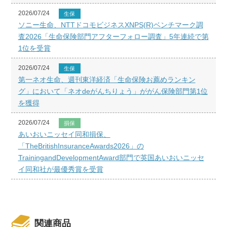
2026/07/24
生保
ソニー生命、NTTドコモビジネスXNPS(R)ベンチマーク調
査2026「生命保険部門アフターフォロー調査」5年連続で第
1位を受賞
2026/07/24
生保
第一ネオ生命、週刊東洋経済「生命保険お薦めランキン
グ」において「ネオdeがんちりょう」ががん保険部門第1位
を獲得
2026/07/24
損保
あいおいニッセイ同和損保、
「TheBritishInsuranceAwards2026」の
TrainingandDevelopmentAward部門で英国あいおいニッセ
イ同和社が最優秀賞を受賞
関連商品