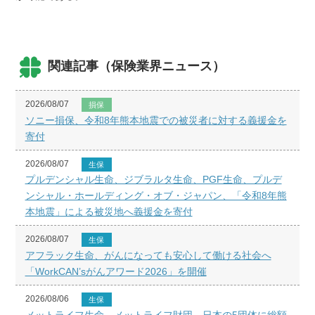
関連記事（保険業界ニュース）
2026/08/07
損保
ソニー損保、令和8年熊本地震での被災者に対する義援金を
寄付
2026/08/07
生保
プルデンシャル生命、ジブラルタ生命、PGF生命、プルデ
ンシャル・ホールディング・オブ・ジャパン、「令和8年熊
本地震」による被災地へ義援金を寄付
2026/08/07
生保
アフラック生命、がんになっても安心して働ける社会へ
「WorkCAN’sがんアワード2026」を開催
2026/08/06
生保
メットライフ生命、メットライフ財団、日本の5団体に総額