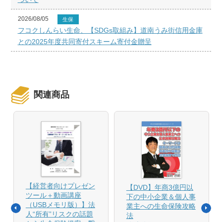
2026/08/05
生保
フコクしんらい生命、【SDGs取組み】道南うみ街信用金庫
との2025年度共同寄付スキーム寄付金贈呈
関連商品
【経営者向けプレゼン
【DVD】年商3億円以
ツール＋動画講座
下の中小企業＆個人事
（USBメモリ版）】法
業主への生命保険攻略
人“所有”リスクの話題
法