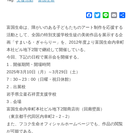
F
T
L
E
共
a
w
i
m
有
c
i
n
a
富国生命は、障がいのある子どもたちのアート制作を応援する
e
t
e
i
活動として、全国の特別支援学校生徒の美術作品を展示する企
b
t
l
画「すまいる・ぎゃらりー」を、2012年度より富国生命内幸町
o
e
本社ビル地下2階で継続して開催している。
o
r
k
今回、下記の日程で展示会を開催する。
1．開催期間・開場時間
2025年3月10日（月）～3月29日（土）
7：30～23：00（日曜・祝日休館）
2．出展校
岩手県立釜石祥雲支援学校
3．会場
富国生命内幸町本社ビル地下2階商店街（回廊壁面）
（東京都千代田区内幸町2－2－2）
また、フコク生命オフィシャルホームページでも、作品の閲覧
が可能である。