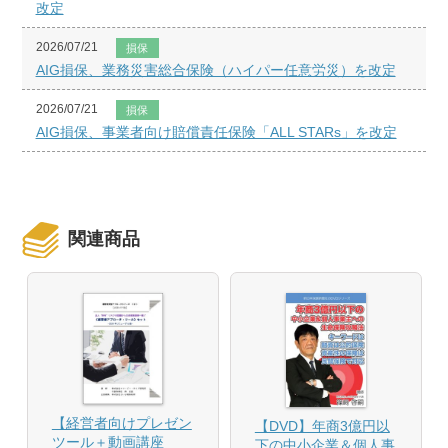
改定
2026/07/21
損保
AIG損保、業務災害総合保険（ハイパー任意労災）を改定
2026/07/21
損保
AIG損保、事業者向け賠償責任保険「ALL STARs」を改定
関連商品
【経営者向けプレゼン
【DVD】年商3億円以
ツール＋動画講座
下の中小企業＆個人事