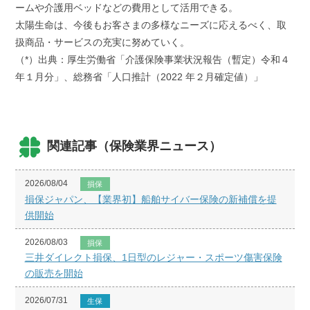
ームや介護用ベッドなどの費用として活用できる。
太陽生命は、今後もお客さまの多様なニーズに応えるべく、取
扱商品・サービスの充実に努めていく。
（*）出典：厚生労働省「介護保険事業状況報告（暫定）令和４
年１月分」、総務省「人口推計（2022 年２月確定値）」
関連記事（保険業界ニュース）
2026/08/04
損保
損保ジャパン、【業界初】船舶サイバー保険の新補償を提
供開始
2026/08/03
損保
三井ダイレクト損保、1日型のレジャー・スポーツ傷害保険
の販売を開始
2026/07/31
生保