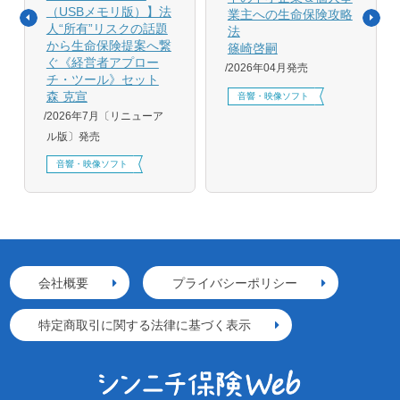
（USBメモリ版）】法
業主への生命保険攻略
人“所有”リスクの話題
法
から生命保険提案へ繋
篠崎啓嗣
ぐ《経営者アプロー
2026年04月発売
チ・ツール》セット
森 克宣
音響・映像ソフト
2026年7月〔リニューア
ル版〕発売
音響・映像ソフト
会社概要
プライバシーポリシー
特定商取引に関する法律に基づく表示