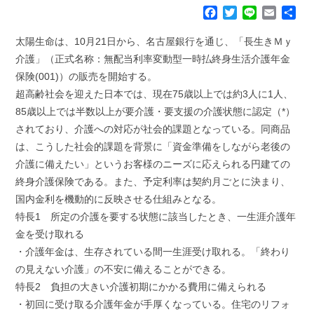
F
T
L
E
共
a
w
i
m
有
c
i
n
a
太陽生命は、10月21日から、名古屋銀行を通じ、「長生きＭｙ
e
t
e
i
介護」（正式名称：無配当利率変動型一時払終身生活介護年金
b
t
l
保険(001)）の販売を開始する。
o
e
超高齢社会を迎えた日本では、現在75歳以上では約3人に1人、
o
r
k
85歳以上では半数以上が要介護・要支援の介護状態に認定（*）
されており、介護への対応が社会的課題となっている。同商品
は、こうした社会的課題を背景に「資金準備をしながら老後の
介護に備えたい」というお客様のニーズに応えられる円建ての
終身介護保険である。また、予定利率は契約月ごとに決まり、
国内金利を機動的に反映させる仕組みとなる。
特長1 所定の介護を要する状態に該当したとき、一生涯介護年
金を受け取れる
・介護年金は、生存されている間一生涯受け取れる。「終わり
の見えない介護」の不安に備えることができる。
特長2 負担の大きい介護初期にかかる費用に備えられる
・初回に受け取る介護年金が手厚くなっている。住宅のリフォ