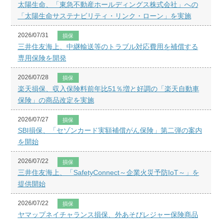
太陽生命、「東急不動産ホールディングス株式会社」への
「太陽生命サステナビリティ・リンク・ローン」を実施
2026/07/31
損保
三井住友海上、中継輸送等のトラブル対応費用を補償する
専用保険を開発
2026/07/28
損保
楽天損保、収入保険料前年比51％増と好調の「楽天自動車
保険」の商品改定を実施
2026/07/27
損保
SBI損保、「セゾンカード実額補償がん保険」第二弾の案内
を開始
2026/07/22
損保
三井住友海上、「SafetyConnect～企業火災予防IoT～」を
提供開始
2026/07/22
損保
ヤマップネイチャランス損保、外あそびレジャー保険商品