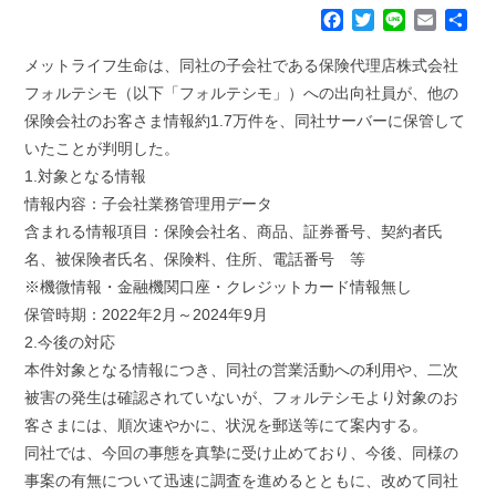
F
T
L
E
共
a
w
i
m
有
c
i
n
a
メットライフ生命は、同社の子会社である保険代理店株式会社
e
t
e
i
フォルテシモ（以下「フォルテシモ」）への出向社員が、他の
b
t
l
保険会社のお客さま情報約1.7万件を、同社サーバーに保管して
o
e
いたことが判明した。
o
r
k
1.対象となる情報
情報内容：子会社業務管理用データ
含まれる情報項目：保険会社名、商品、証券番号、契約者氏
名、被保険者氏名、保険料、住所、電話番号 等
※機微情報・金融機関口座・クレジットカード情報無し
保管時期：2022年2月～2024年9月
2.今後の対応
本件対象となる情報につき、同社の営業活動への利用や、二次
被害の発生は確認されていないが、フォルテシモより対象のお
客さまには、順次速やかに、状況を郵送等にて案内する。
同社では、今回の事態を真摯に受け止めており、今後、同様の
事案の有無について迅速に調査を進めるとともに、改めて同社