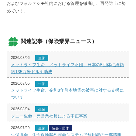
およびフォルテシモ社内における管理を徹底し、再発防止に努
めていく。
関連記事（保険業界ニュース）
2026/08/06
生保
メットライフ生命、メットライフ財団、日本の5団体に総額
約135万米ドルを助成
2026/08/05
生保
メットライフ生命、令和8年熊本地震の被害に対する支援に
ついて
2026/08/04
生保
ソニー生命、元営業社員による不正事案
2026/07/29
生保
協会・団体
生保協会、生命保険契約照会システムで利用者の一部情報