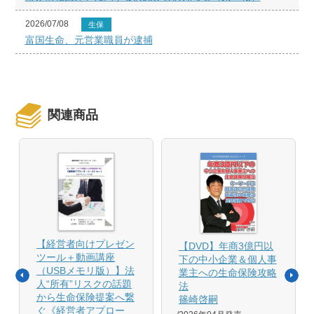
2026/07/08
生保
富国生命、元営業職員が逮捕
関連商品
【経営者向けプレゼン
【DVD】年商3億円以
ツール＋動画講座
下の中小企業＆個人事
（USBメモリ版）】法
業主への生命保険攻略
人“所有”リスクの話題
法
から生命保険提案へ繋
篠崎啓嗣
ぐ《経営者アプロー