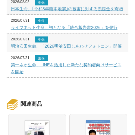
2026/08/03
生保
日本生命、｢令和8年熊本地震｣の被害に対する義援金を寄贈
2026/07/31
生保
ライフネット生命、初となる「統合報告書2026」を発行
2026/07/31
生保
明治安田生命、「2026明治安田しあわせフォトコン」開催
2026/07/31
生保
第一ネオ生命、LINEを活用した新たな契約者向けサービス
を開始
関連商品