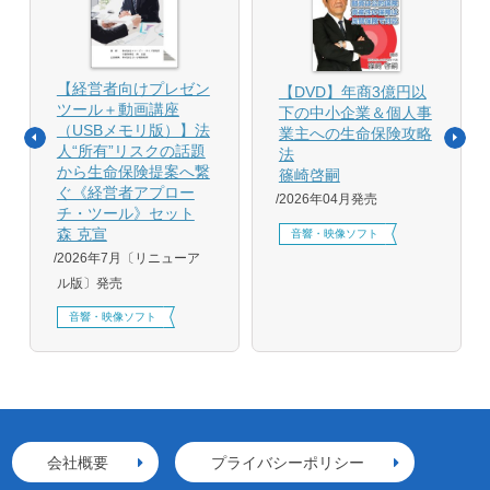
【経営者向けプレゼン
【DVD】年商3億円以
ツール＋動画講座
下の中小企業＆個人事
（USBメモリ版）】法
業主への生命保険攻略
人“所有”リスクの話題
法
から生命保険提案へ繋
篠崎啓嗣
ぐ《経営者アプロー
2026年04月発売
チ・ツール》セット
森 克宣
音響・映像ソフト
2026年7月〔リニューア
ル版〕発売
音響・映像ソフト
会社概要
プライバシーポリシー