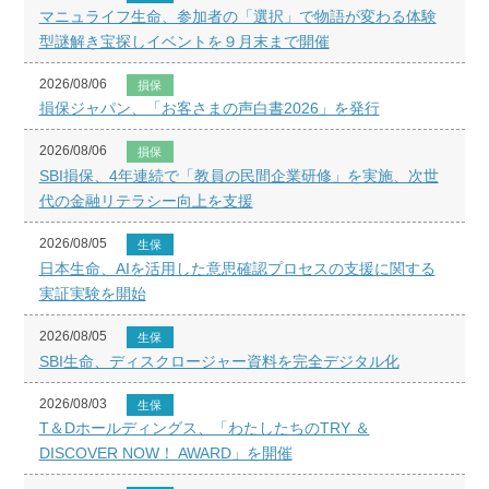
マニュライフ生命、参加者の「選択」で物語が変わる体験
型謎解き宝探しイベントを９月末まで開催
2026/08/06
損保
損保ジャパン、「お客さまの声白書2026」を発行
2026/08/06
損保
SBI損保、4年連続で「教員の民間企業研修」を実施、次世
代の金融リテラシー向上を支援
2026/08/05
生保
日本生命、AIを活用した意思確認プロセスの支援に関する
実証実験を開始
2026/08/05
生保
SBI生命、ディスクロージャー資料を完全デジタル化
2026/08/03
生保
T＆Dホールディングス、「わたしたちのTRY ＆
DISCOVER NOW！ AWARD」を開催