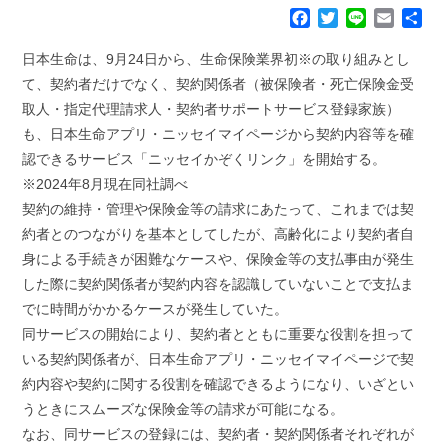
F
T
L
E
共
a
w
i
m
有
c
i
n
a
日本生命は、9月24日から、生命保険業界初※の取り組みとし
e
t
e
i
て、契約者だけでなく、契約関係者（被保険者・死亡保険金受
b
t
l
取人・指定代理請求人・契約者サポートサービス登録家族）
o
e
も、日本生命アプリ・ニッセイマイページから契約内容等を確
o
r
k
認できるサービス「ニッセイかぞくリンク」を開始する。
※2024年8月現在同社調べ
契約の維持・管理や保険金等の請求にあたって、これまでは契
約者とのつながりを基本としてしたが、高齢化により契約者自
身による手続きが困難なケースや、保険金等の支払事由が発生
した際に契約関係者が契約内容を認識していないことで支払ま
でに時間がかかるケースが発生していた。
同サービスの開始により、契約者とともに重要な役割を担って
いる契約関係者が、日本生命アプリ・ニッセイマイページで契
約内容や契約に関する役割を確認できるようになり、いざとい
うときにスムーズな保険金等の請求が可能になる。
なお、同サービスの登録には、契約者・契約関係者それぞれが