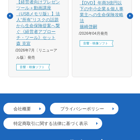
【経営者向けプレゼン
【DVD】年商3億円以
ツール＋動画講座
下の中小企業＆個人事
（USBメモリ版）】法
業主への生命保険攻略
人“所有”リスクの話題
法
から生命保険提案へ繋
篠崎啓嗣
ぐ《経営者アプロー
2026年04月発売
チ・ツール》セット
森 克宣
音響・映像ソフト
2026年7月〔リニューア
ル版〕発売
音響・映像ソフト
会社概要
プライバシーポリシー
特定商取引に関する法律に基づく表示