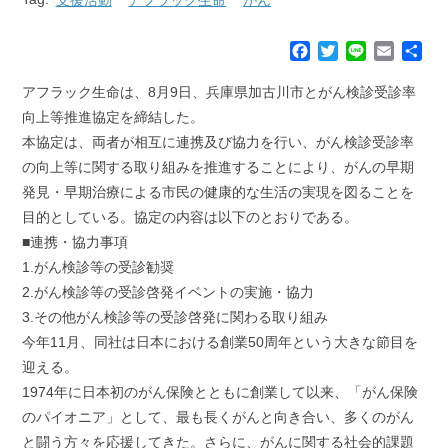
F
T
L
E
共
a
w
i
m
有
c
i
n
a
アフラック生命は、8月9日、兵庫県加古川市とがん検診受診率
e
t
e
i
向上等推進協定を締結した。
b
t
l
本協定は、両者が相互に連携及び協力を行い、がん検診受診率
o
e
の向上等に関する取り組みを推進することにより、がんの早期
o
r
k
発見・早期治療による市民の健康的な生活の実現を図ることを
目的としている。協定の内容は以下のとおりである。
■連携・協力事項
1.がん検診等の受診勧奨
2.がん検診等の受診啓発イベントの実施・協力
3.その他がん検診等の受診啓発に関わる取り組み
今年11月、同社は日本における創業50周年という大きな節目を
迎える。
1974年に日本初のがん保険とともに創業して以来、「がん保険
のパイオニア」として、最も長くがんと向き合い、多くのがん
と闘う方々を応援してきた。さらに、がんに関する社会的課題