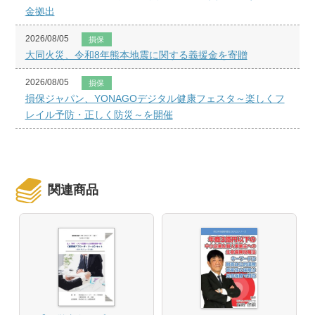
金拠出
2026/08/05
損保
大同火災、令和8年熊本地震に関する義援金を寄贈
2026/08/05
損保
損保ジャパン、YONAGOデジタル健康フェスタ～楽しくフ
レイル予防・正しく防災～を開催
関連商品