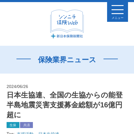
メニュー
保険業界ニュース
2024/06/26
日本生協連、全国の生協からの能登
半島地震災害支援募金総額が16億円
超に
生保
共済
Tag:
支援活動
日本生協連