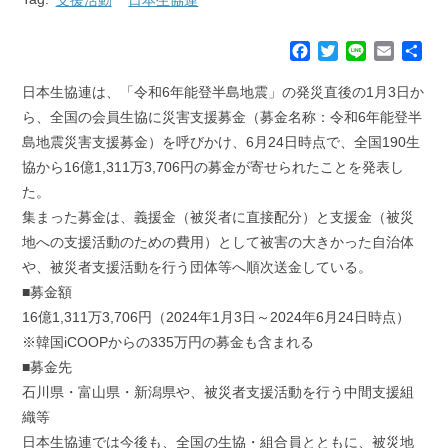
F
T
L
E
共
a
w
i
m
有
c
i
n
a
日本生協連は、「令和6年能登半島地震」の発災直後の1月3日か
e
t
e
i
ら、全国の会員生協に災害支援募金（募金名称：令和6年能登半
b
t
l
島地震災害支援募金）を呼びかけ、6月24日時点で、全国190生
o
e
協から16億1,311万3,706円の募金が寄せられたことを発表し
o
r
k
た。
集まった募金は、義援金（被災者に直接配分）と支援金（被災
地への支援活動のための費用）として被害の大きかった自治体
や、被災者支援活動を行う団体等へ順次送金している。
■募金額
16億1,311万3,706円（2024年1月3日～2024年6月24日時点）
※韓国iCOOPからの335万円の募金も含まれる
■募金先
石川県・富山県・新潟県や、被災者支援活動を行う中間支援組
織等
日本生協連では今後も、全国の生協・組合員とともに、被災地