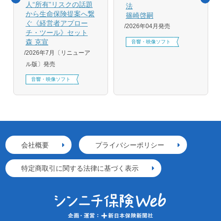
人“所有”リスクの話題
法
から生命保険提案へ繋
篠崎啓嗣
ぐ《経営者アプロー
2026年04月発売
チ・ツール》セット
森 克宣
音響・映像ソフト
2026年7月〔リニューア
ル版〕発売
音響・映像ソフト
会社概要
プライバシーポリシー
特定商取引に関する法律に基づく表示