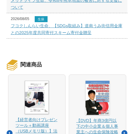
メットライフ生命、令和8年熊本地震の被害に対する支援に
ついて
2026/08/05
生保
フコクしんらい生命、【SDGs取組み】道南うみ街信用金庫
との2025年度共同寄付スキーム寄付金贈呈
関連商品
【経営者向けプレゼン
【DVD】年商3億円以
ツール＋動画講座
下の中小企業＆個人事
（USBメモリ版）】法
業主への生命保険攻略