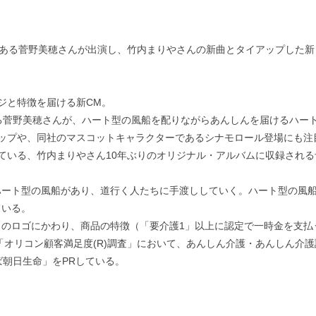
である菅野美穂さんが出演し、竹内まりやさんの新曲とタイアップした
ジと特徴を届ける新CM。
る菅野美穂さんが、ハート型の風船を配りながらあんしんを届けるハー
のタイアップや、同社のマスコットキャラクターであるシナモロール登場にも注
予定されている、竹内まりやさん10年ぶりのオリジナル・アルバムに収録され
ート型の風船があり、道行く人たちに手渡ししていく。ハート型の風船
ている。
のロゴにかわり、商品の特徴（「要介護1」以上に認定で一時金を支払
「オリコン顧客満足度(R)調査」において、あんしん介護・あんしん介
ば朝日生命」をPRしている。