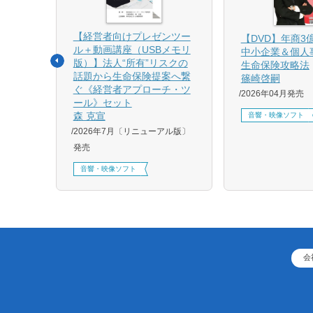
【経営者向けプレゼンツー
相続と
【DVD】年商3
ル＋動画講座（USBメモリ
中小企業＆個人
版）】法人“所有”リスクの
生命保険攻略法
話題から生命保険提案へ繋
篠崎啓嗣
4月増刷、
ぐ《経営者アプローチ・ツ
2026年04月発売
刷、
ール》セット
刷、
森 克宣
音響・映像ソフト
2026年7月〔リニューアル版〕
発売
音響・映像ソフト
会