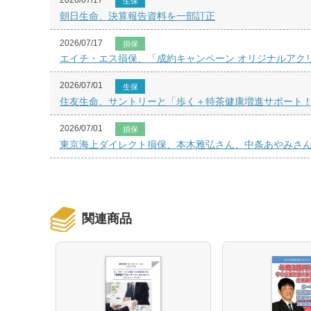
生保
朝日生命、決算報告資料を一部訂正
2026/07/17
損保
エイチ・エス損保、「成約キャンペーン オリジナルアク
2026/07/01
生保
住友生命、サントリーと「歩く＋特茶健康増進サポート
2026/07/01
損保
東京海上ダイレクト損保、本木雅弘さん、中条あやみさん
関連商品