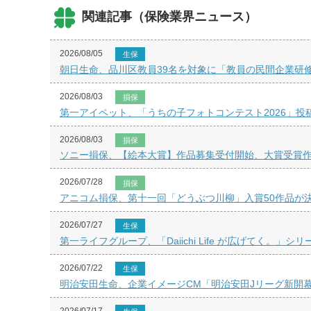
関連記事（保険業界ニュース）
2026/08/05
生保
朝日生命、品川区教員39名を対象に「教員の民間企業研
2026/08/03
損保
第一アイペット、「うちの子フォトコンテスト2026」投
2026/08/03
損保
ソニー損保、【絵本大賞】作品募集受付開始、大賞受賞
2026/07/28
損保
アニコム損保、第十一回「どうぶつ川柳」入賞50作品が
2026/07/27
生保
第一ライフグループ、「Daiichi Life が広げてく。」シ
2026/07/22
生保
明治安田生命、企業イメージCM「明治安田Jリーグ新開
2026/07/17