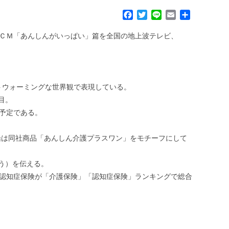
F
T
L
E
共
a
w
i
m
有
c
i
n
a
新ＣＭ「あんしんがいっぱい」篇を全国の地上波テレビ、
e
t
e
i
b
t
l
o
e
o
r
k
トウォーミングな世界観で表現している。
目。
る予定である。
は同社商品「あんしん介護プラスワン」をモチーフにして
う）を伝える。
護認知症保険が「介護保険」「認知症保険」ランキングで総合