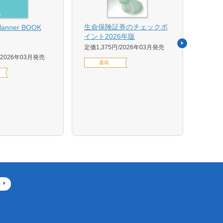
【US
生命保険証券のチェックポ
Planner BOOK
似体
イント2026年版
活用イ
定価1,375円
2026年03月発売
森 克
2026年03月発売
書籍
定価14
デジ