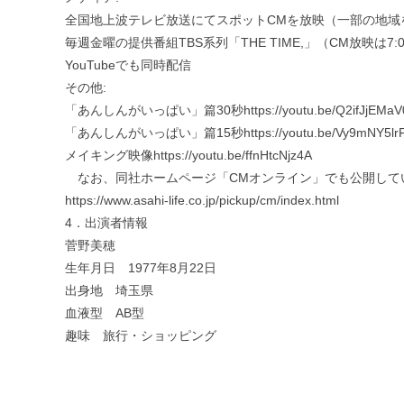
全国地上波テレビ放送にてスポットCMを放映（一部の地域
毎週金曜の提供番組TBS系列「THE TIME,」（CM放映は7:0
YouTubeでも同時配信
その他:
「あんしんがいっぱい」篇30秒https://youtu.be/Q2ifJjEMaV
「あんしんがいっぱい」篇15秒https://youtu.be/Vy9mNY5lr
メイキング映像https://youtu.be/ffnHtcNjz4A
なお、同社ホームページ「CMオンライン」でも公開して
https://www.asahi-life.co.jp/pickup/cm/index.html
4．出演者情報
菅野美穂
生年月日 1977年8月22日
出身地 埼玉県
血液型 AB型
趣味 旅行・ショッピング