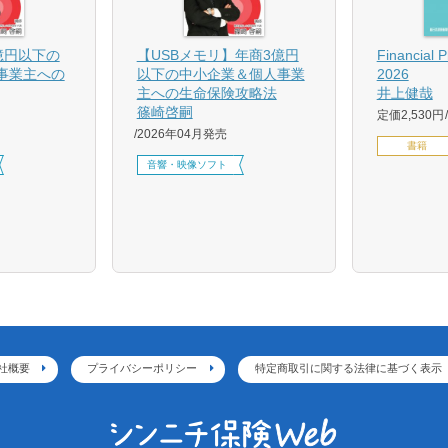
億円以下の
【USBメモリ】年商3億円
Financial 
事業主への
以下の中小企業＆個人事業
2026
主への生命保険攻略法
井上健哉
篠崎啓嗣
定価2,530円
2026年04月発売
書籍
音響・映像ソフト
社概要
プライバシーポリシー
特定商取引に関する法律に基づく表示