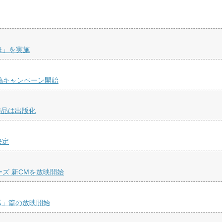
修」を実施
稿キャンペーン開始
作品は出版化
決定
リーズ 新CMを放映開始
幕」篇の放映開始