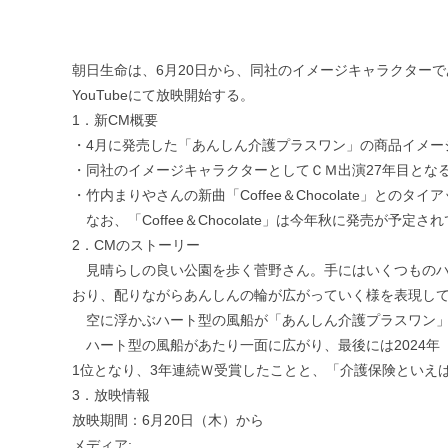
朝日生命は、6月20日から、同社のイメージキャラクター
YouTubeにて放映開始する。
1．新CM概要
・4月に発売した「あんしん介護プラスワン」の商品イメー
・同社のイメージキャラクターとしてＣＭ出演27年目とな
・竹内まりやさんの新曲「Coffee＆Chocolate」と
なお、「Coffee＆Chocolate」は今年秋に発売が
2．CMのストーリー
見晴らしの良い公園を歩く菅野さん。手にはいくつものハ
おり、配りながらあんしんの輪が広がっていく様を表現し
空に浮かぶハート型の風船が「あんしん介護プラスワン」
ハート型の風船があたり一面に広がり、最後には2024年
1位となり、3年連続Ｗ受賞したことと、「介護保険といえ
3．放映情報
放映期間：6月20日（木）から
メディア: