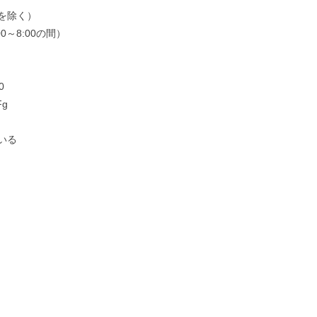
を除く）
0～8:00の間）
0
Fg
いる