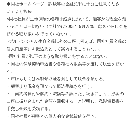
◆同社ホームページ「詐欺等の金融犯罪に十分ご注意くださ
い」より抜粋
○同社社員が生命保険の各種手続きにおいて、顧客から現金を預
かることは一切ない（同社では2005年5月以降、顧客から現金を
預かる取り扱いを行っていない）。
○プルデンシャル生命名義以外の口座（例えば、同社社員名義の
個人口座等）を振込先として案内することもない。
○同社社員が以下のような取り扱いをすることはない。
・同社の保険契約申込書や各種社内帳票等を渡して現金を預か
る。
・市販もしくは私製領収証を渡しして現金を預かる。
・顧客より現金を預かって振込手続きを行う。
・「契約者貸付や解約・減額等の誤った手続きにより、顧客の
口座に振り込まれた金額を回収する」と説明し、私製領収書を
手交し金銭を受領する。
・同社社員が顧客との個人的な金銭貸借を行う。