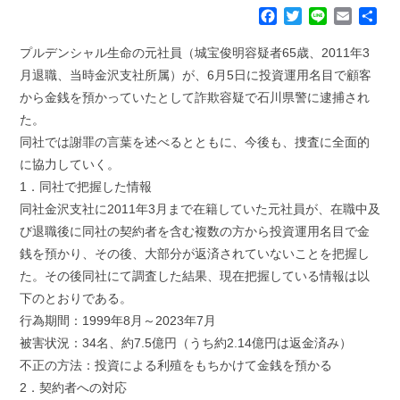
F
T
L
E
共
a
w
i
m
有
c
i
n
a
プルデンシャル生命の元社員（城宝俊明容疑者65歳、2011年3
e
t
e
i
月退職、当時金沢支社所属）が、6月5日に投資運用名目で顧客
b
t
l
から金銭を預かっていたとして詐欺容疑で石川県警に逮捕され
o
e
た。
o
r
k
同社では謝罪の言葉を述べるとともに、今後も、捜査に全面的
に協力していく。
1．同社で把握した情報
同社金沢支社に2011年3月まで在籍していた元社員が、在職中及
び退職後に同社の契約者を含む複数の方から投資運用名目で金
銭を預かり、その後、大部分が返済されていないことを把握し
た。その後同社にて調査した結果、現在把握している情報は以
下のとおりである。
行為期間：1999年8月～2023年7月
被害状況：34名、約7.5億円（うち約2.14億円は返金済み）
不正の方法：投資による利殖をもちかけて金銭を預かる
2．契約者への対応