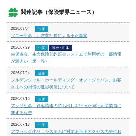
関連記事（保険業界ニュース）
2026/08/04
生保
ソニー生命、元営業社員による不正事案
2026/07/29
生保
協会・団体
生保協会、生命保険契約照会システムで利用者の一部情報
が漏えい（第一報）
2026/07/24
生保
プルデンシャル・ホールディング・オブ・ジャパン、お客
さまへの補償の進捗状況について
2026/07/16
生保
アクサ生命、顧客情報の持ち出しを行った同社元従業員に
関する報告
2026/07/13
生保
アフラック生命、システムに対する不正アクセスの発生お