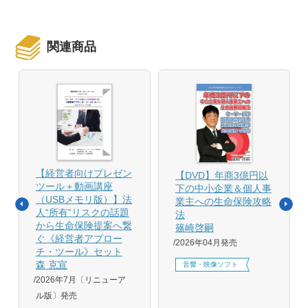
関連商品
【経営者向けプレゼン
【DVD】年商3億円以
ツール＋動画講座
下の中小企業＆個人事
（USBメモリ版）】法
業主への生命保険攻略
人“所有”リスクの話題
法
から生命保険提案へ繋
篠崎啓嗣
ぐ《経営者アプロー
2026年04月発売
チ・ツール》セット
森 克宣
音響・映像ソフト
2026年7月〔リニューア
ル版〕発売