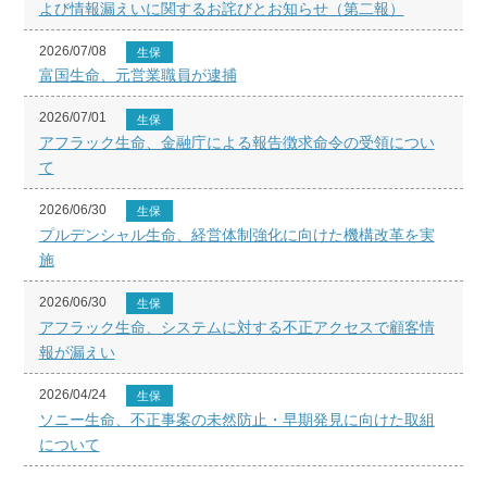
よび情報漏えいに関するお詫びとお知らせ（第二報）
2026/07/08
生保
富国生命、元営業職員が逮捕
2026/07/01
生保
アフラック生命、金融庁による報告徴求命令の受領につい
て
2026/06/30
生保
プルデンシャル生命、経営体制強化に向けた機構改革を実
施
2026/06/30
生保
アフラック生命、システムに対する不正アクセスで顧客情
報が漏えい
2026/04/24
生保
ソニー生命、不正事案の未然防止・早期発見に向けた取組
について