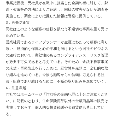
事案把握後、元社員が在職中に担当した全契約者に対して、郵
送・架電等の方法によりご連絡し、同様の被害がないか調査を
実施した。調査により把握した情報は警察に提供している。
3．再発防止策
同社はこのような顧客の信頼を損なう不適切な事案を重く受け
止めている。
営業社員であるライフプランナーが生涯にわたって顧客に寄り
添い、経済的な保障と心の平和を届けるという同社のビジネス
の遂行において、実効性のあるコンプライアンス・リスク管理
が必要不可欠であると考えている。そのため、金銭不祥事事案
の未然・再発防止を行うために、経営陣を先頭に、全社的な取
り組みを進めている。今後も顧客からの信頼に応えられる社
員・組織であり続けるために、不断の取り組みを進めていく。
4．注意喚起
同社ではホームページ「詐欺等の金融犯罪に十分ご注意くださ
い」に記載のとおり、生命保険商品以外の金融商品等の販売は
実施しておらず、個人的な投資勧誘や金銭貸借も禁止してい
る。