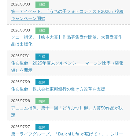
2026/08/03
損保
第一アイペット、「うちの子フォトコンテスト2026」投稿
キャンペーン開始
2026/08/03
損保
ソニー損保、【絵本大賞】作品募集受付開始、大賞受賞作
品は出版化
2026/07/31
生保
住友生命、2025年度末ソルベンシー・マージン比率（確報
値）を開示
2026/07/29
生保
住友生命、株式会社東邦銀行の働き方改革を支援
2026/07/28
損保
アニコム損保、第十一回「どうぶつ川柳」入賞50作品が決
定
2026/07/27
生保
第一ライフグループ、「Daiichi Life が広げてく。」シリー