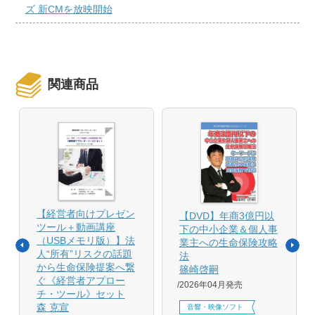
ズ 新CMを放映開始
関連商品
【経営者向けプレゼン
【DVD】年商3億円以
ツール＋動画講座
下の中小企業＆個人事
（USBメモリ版）】法
業主への生命保険攻略
人“所有”リスクの話題
法
から生命保険提案へ繋
篠崎啓嗣
ぐ《経営者アプロー
2026年04月発売
チ・ツール》セット
森 克宣
音響・映像ソフト