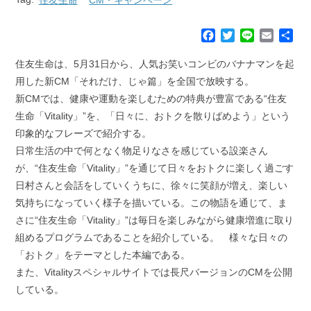
F
T
L
E
共
a
w
i
m
有
c
i
n
a
住友生命は、5月31日から、人気お笑いコンビのバナナマンを起
e
t
e
i
用した新CM「それだけ、じゃ篇」を全国で放映する。
b
t
l
新CMでは、健康や運動を楽しむための特典が豊富である“住友
o
e
生命「Vitality」”を、「日々に、おトクを散りばめよう」という
o
r
k
印象的なフレーズで紹介する。
日常生活の中で何となく物足りなさを感じている設楽さん
が、“住友生命「Vitality」”を通じて日々をおトクに楽しく過ごす
日村さんと会話をしていくうちに、徐々に笑顔が増え、楽しい
気持ちになっていく様子を描いている。この物語を通じて、ま
さに“住友生命「Vitality」”は毎日を楽しみながら健康増進に取り
組めるプログラムであることを紹介している。 様々な日々の
「おトク」をテーマとした本編である。
また、Vitalityスペシャルサイトでは長尺バージョンのCMを公開
している。