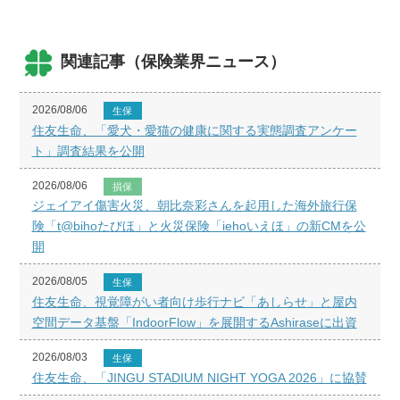
関連記事（保険業界ニュース）
2026/08/06
生保
住友生命、「愛犬・愛猫の健康に関する実態調査アンケー
ト」調査結果を公開
2026/08/06
損保
ジェイアイ傷害火災、朝比奈彩さんを起用した海外旅行保
険「t@bihoたびほ」と火災保険「iehoいえほ」の新CMを公
開
2026/08/05
生保
住友生命、視覚障がい者向け歩行ナビ「あしらせ」と屋内
空間データ基盤「IndoorFlow」を展開するAshiraseに出資
2026/08/03
生保
住友生命、「JINGU STADIUM NIGHT YOGA 2026」に協賛