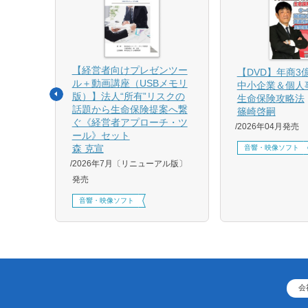
【経営者向けプレゼンツー
相続と
【DVD】年商3
ル＋動画講座（USBメモリ
中小企業＆個人
版）】法人“所有”リスクの
生命保険攻略法
話題から生命保険提案へ繋
篠崎啓嗣
4月増刷、
ぐ《経営者アプローチ・ツ
2026年04月発売
刷、
ール》セット
刷、
森 克宣
音響・映像ソフト
2026年7月〔リニューアル版〕
発売
音響・映像ソフト
会