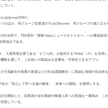
援していく。
jp/group/20th/）
のほか、同グループ従業員のTry＆Discover、同グループの成り立
3社合同で、TBS系列「情報7daysニュースキャスター」への番組提
る取組みである。
」大賞受賞企業である「ピリカ社」が提供する“Pirika”（※）を活
る機能を通じて、ごみ拾いの取組みを定量化・可視化できるアプリ。
（少子高齢化や産業の衰退などの社会課題解決）に取組む地域や自治体
る学生の「安心して学べる場の確保」「未来への挑戦」を後押しする。
検討を開始した。従業員が会社業績や株価上昇への意識を一層高め、こ
を目指している。