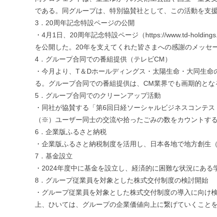
である。同グループは、特別協賛社として、この活動を支
3．20周年記念特設ページの公開
・4月1日、20周年記念特設ページ（https://www.td-holdings.co.
を公開した。20年を支えてくれた皆さまへの感謝のメッセージ
4．グループ合同での番組提供（テレビCM）
・今月より、T＆Dホールディングス・太陽生命・大同生命の
る。グループ合同での番組提供は、CM業界でも画期的とな
5．グループ合同でのクリーンアップ活動
・同社が協賛する「第6回日経ソーシャルビジネスコンテスト
（※）ユーザー同士の交流や拾ったごみの数をカウントす
6．企業版ふるさと納税
・企業版ふるさと納税制度を活用し、日本各地で地方創生
7．基金設立
・2024年度中に基金を設立し、経済的に困難な状況にあ
8．グループ従業員を対象とした株式交付制度の検討開始
・グループ従業員を対象とした株式交付制度の導入に向け
上、ひいては、グループの企業価値向上に繋げていくこと