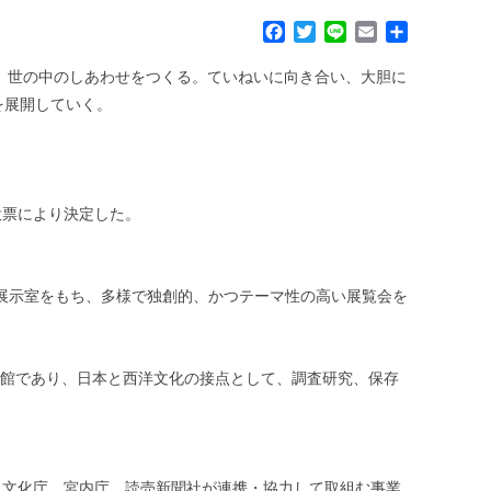
F
T
L
E
共
a
w
i
m
有
c
i
n
a
ら、世の中のしあわせをつくる。ていねいに向き合い、大胆に
e
t
e
i
を展開していく。
b
t
l
o
e
o
r
k
投票により決定した。
の展示室をもち、多様で独創的、かつテーマ性の高い展覧会を
術館であり、日本と西洋文化の接点として、調査研究、保存
、文化庁、宮内庁、読売新聞社が連携・協力して取組む事業