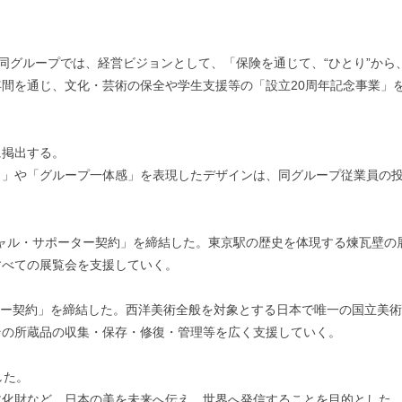
。同グループでは、経営ビジョンとして、「保険を通じて、“ひとり”か
間を通じ、文化・芸術の保全や学生支援等の「設立20周年記念事業」
に掲出する。
り」や「グループ一体感」を表現したデザインは、同グループ従業員の
ィシャル・サポーター契約」を締結した。東京駅の歴史を体現する煉瓦壁
すべての展覧会を支援していく。
ーター契約」を締結した。西洋美術全般を対象とする日本で唯一の国立美
その所蔵品の収集・保存・修復・管理等を広く支援していく。
した。
文化財など、日本の美を未来へ伝え、世界へ発信することを目的とした