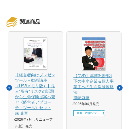
関連商品
【経営者向けプレゼン
【DVD】年商3億円以
ツール＋動画講座
下の中小企業＆個人事
（USBメモリ版）】法
業主への生命保険攻略
人“所有”リスクの話題
法
から生命保険提案へ繋
篠崎啓嗣
ぐ《経営者アプロー
2026年04月発売
チ・ツール》セット
森 克宣
音響・映像ソフト
2026年7月〔リニューア
ル版〕発売