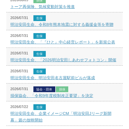
2026/08/05
損保
トーア再保険、気候変動対策を推進
2026/07/31
生保
明治安田生命、令和8年熊本地震に対する義援金等を寄贈
2026/07/31
生保
明治安田生命、「『ひと』中心経営レポート」を新規公表
2026/07/31
生保
明治安田生命、「2026明治安田しあわせフォトコン」開催
2026/07/31
生保
明治安田生命、明治安田名古屋駅前ビルが落成
2026/07/31
協会・団体
損保
損保協会、「令和9年度税制改正要望」を決定
2026/07/22
生保
明治安田生命、企業イメージCM「明治安田Jリーグ新開
幕」篇の放映開始