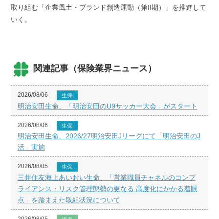
取り組む「企業風土・ブランド創造運動（第II期）」を推進して
いく。
関連記事（保険業界ニュース）
2026/08/06
生保
明治安田生命、「明治安田のU9サッカー大会」がスタート
2026/08/06
生保
明治安田生命、2026/27明治安田Jリーグにて「明治安田のJ
活」実施
2026/08/05
生保
三井住友海上あいおい生命、「営業職員チャネルのコンプ
ライアンス・リスク管理態勢の更なる 高度化にかかる着眼
点」を踏まえた取組状況について