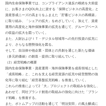
国内生命保険事業では、コンプライアンス違反の根絶を大前提
に、お客さまのQOL向上に資する「保障ビジネスの高度化」と
資産形成ニーズの高まりをふまえた「貯蓄ビジネスの再構築」
に取り組み、「シェアの拡大」をめざしていく。加えて、資産
運用の高度化と海外保険事業の拡充を通じて、グループベース
の収益の拡大を図っていく。
また、人財およびＩＴ・デジタル領域等への先行投資の拡充に
より、さらなる態勢強化を図る。
そして、自治体や他企業・団体との共創を通じた新たな価値
（多元的価値）の創造・提供に取り組んでいく。
（2）経営戦略の概要
国内生命保険事業・資産運用・海外保険事業を成長領域とした
「成長戦略」と、これを支える経営資源の拡充や経営態勢の強
化等に取り組む「経営基盤拡充戦略」を推進していく。
これらの推進によって2「大」プロジェクトの取組みを強化し、
あわせて、同社ブランド創造の取組みの強化に向けた「ブラン
ド戦略」を推進する。
また、ボトムアップの活動を通じて「明治安田」の風土醸成に