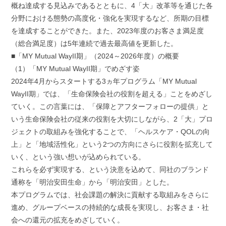
概ね達成する見込みであるとともに、4「大」改革等を通じた各
分野における態勢の高度化・強化を実現するなど、所期の目標
を達成することができた。また、2023年度のお客さま満足度
（総合満足度）は5年連続で過去最高値を更新した。
■「MY Mutual WayII期」（2024～2026年度）の概要
（1）「MY Mutual WayII期」でめざす姿
2024年4月からスタートする3ヵ年プログラム「MY Mutual
WayII期」では、「生命保険会社の役割を超える」ことをめざし
ていく。この言葉には、「保障とアフターフォローの提供」と
いう生命保険会社の従来の役割を大切にしながら、2「大」プロ
ジェクトの取組みを強化することで、「ヘルスケア・QOLの向
上」と「地域活性化」という2つの方向にさらに役割を拡充して
いく、という強い想いが込められている。
これらを必ず実現する、という決意を込めて、同社のブランド
通称を「明治安田生命」から「明治安田」とした。
本プログラムでは、社会課題の解決に貢献する取組みをさらに
進め、グループベースの持続的な成長を実現し、お客さま・社
会への還元の拡充をめざしていく。