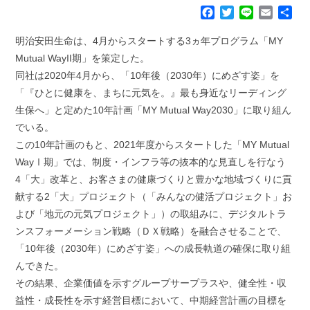
F
T
L
E
共
a
w
i
m
有
c
i
n
a
明治安田生命は、4月からスタートする3ヵ年プログラム「MY
e
t
e
i
Mutual WayII期」を策定した。
b
t
l
同社は2020年4月から、「10年後（2030年）にめざす姿」を
o
e
「『ひとに健康を、まちに元気を。』最も身近なリーディング
o
r
k
生保へ」と定めた10年計画「MY Mutual Way2030」に取り組ん
でいる。
この10年計画のもと、2021年度からスタートした「MY Mutual
WayⅠ期」では、制度・インフラ等の抜本的な見直しを行なう
4「大」改革と、お客さまの健康づくりと豊かな地域づくりに貢
献する2「大」プロジェクト（「みんなの健活プロジェクト」お
よび「地元の元気プロジェクト」）の取組みに、デジタルトラ
ンスフォーメーション戦略（ＤＸ戦略）を融合させることで、
「10年後（2030年）にめざす姿」への成長軌道の確保に取り組
んできた。
その結果、企業価値を示すグループサープラスや、健全性・収
益性・成長性を示す経営目標において、中期経営計画の目標を