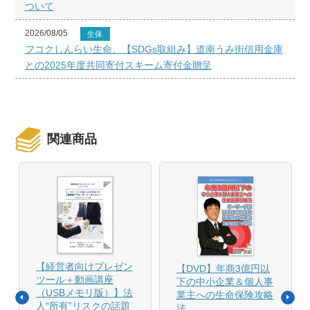
ついて
2026/08/05
生保
フコクしんらい生命、【SDGs取組み】道南うみ街信用金庫
との2025年度共同寄付スキーム寄付金贈呈
関連商品
【経営者向けプレゼン
【DVD】年商3億円以
ツール＋動画講座
下の中小企業＆個人事
（USBメモリ版）】法
業主への生命保険攻略
人“所有”リスクの話題
法