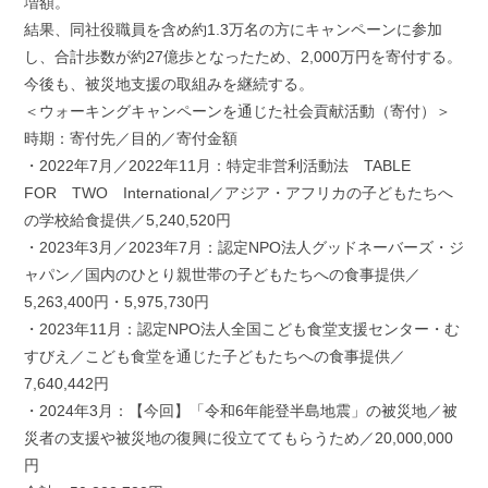
増額。
結果、同社役職員を含め約1.3万名の方にキャンペーンに参加
し、合計歩数が約27億歩となったため、2,000万円を寄付する。
今後も、被災地支援の取組みを継続する。
＜ウォーキングキャンペーンを通じた社会貢献活動（寄付）＞
時期：寄付先／目的／寄付金額
・2022年7月／2022年11月：特定非営利活動法 TABLE
FOR TWO International／アジア・アフリカの子どもたちへ
の学校給食提供／5,240,520円
・2023年3月／2023年7月：認定NPO法人グッドネーバーズ・ジ
ャパン／国内のひとり親世帯の子どもたちへの食事提供／
5,263,400円・5,975,730円
・2023年11月：認定NPO法人全国こども食堂支援センター・む
すびえ／こども食堂を通じた子どもたちへの食事提供／
7,640,442円
・2024年3月：【今回】「令和6年能登半島地震」の被災地／被
災者の支援や被災地の復興に役立ててもらうため／20,000,000
円