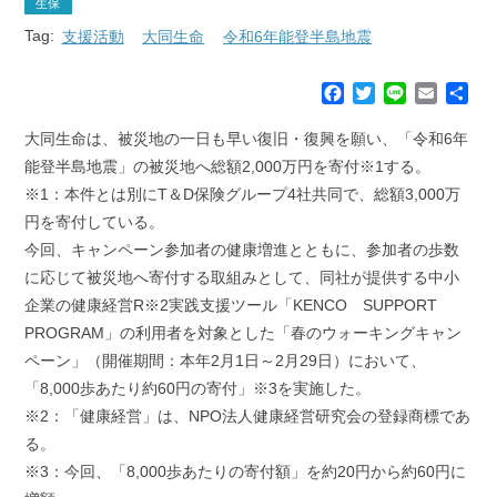
生保
Tag:
支援活動
大同生命
令和6年能登半島地震
F
T
L
E
共
a
w
i
m
有
c
i
n
a
大同生命は、被災地の一日も早い復旧・復興を願い、「令和6年
e
t
e
i
能登半島地震」の被災地へ総額2,000万円を寄付※1する。
b
t
l
※1：本件とは別にT＆D保険グループ4社共同で、総額3,000万
o
e
円を寄付している。
o
r
k
今回、キャンペーン参加者の健康増進とともに、参加者の歩数
に応じて被災地へ寄付する取組みとして、同社が提供する中小
企業の健康経営R※2実践支援ツール「KENCO SUPPORT
PROGRAM」の利用者を対象とした「春のウォーキングキャン
ペーン」（開催期間：本年2月1日～2月29日）において、
「8,000歩あたり約60円の寄付」※3を実施した。
※2：「健康経営」は、NPO法人健康経営研究会の登録商標であ
る。
※3：今回、「8,000歩あたりの寄付額」を約20円から約60円に