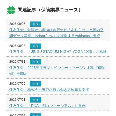
関連記事（保険業界ニュース）
2026/08/05
生保
住友生命、覚障がい者向け歩行ナビ「あしらせ」と屋内空
間データ基盤「IndoorFlow」を展開するAshiraseに出資
2026/08/03
生保
住友生命、「JINGU STADIUM NIGHT YOGA 2026」に協賛
2026/07/31
生保
住友生命、2025年度末ソルベンシー・マージン比率（確報
値）を開示
2026/07/29
生保
住友生命、株式会社東邦銀行の働き方改革を支援
2026/07/21
生保
住友生命、「RNA共創コンソーシアム」に参画
2026/07/16
生保