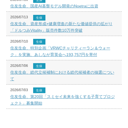
住友生命、国産AI基盤モデル開発のNoetraに出資
2026/07/13
生保
住友生命、資産形成×健康増進の新たな価値提供の拡がり
「ドルつみVitality」販売件数10万件突破
2026/07/10
生保
住友生命、特別企画「VRWCチャリティーラン＆ウォー
ク」を実施、あしなが育英会へ193,757円を寄付
2026/07/06
生保
住友生命、総代立候補制における総代候補者の抽選につい
て
2026/07/03
生保
住友生命、第20回「スミセイ未来を強くする子育てプロジ
ェクト」募集開始