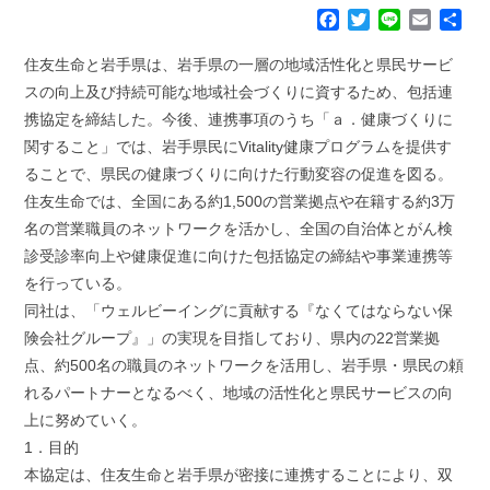
F
T
L
E
共
a
w
i
m
有
c
i
n
a
住友生命と岩手県は、岩手県の一層の地域活性化と県民サービ
e
t
e
i
スの向上及び持続可能な地域社会づくりに資するため、包括連
b
t
l
携協定を締結した。今後、連携事項のうち「ａ．健康づくりに
o
e
関すること」では、岩手県民にVitality健康プログラムを提供す
o
r
k
ることで、県民の健康づくりに向けた行動変容の促進を図る。
住友生命では、全国にある約1,500の営業拠点や在籍する約3万
名の営業職員のネットワークを活かし、全国の自治体とがん検
診受診率向上や健康促進に向けた包括協定の締結や事業連携等
を行っている。
同社は、「ウェルビーイングに貢献する『なくてはならない保
険会社グループ』」の実現を目指しており、県内の22営業拠
点、約500名の職員のネットワークを活用し、岩手県・県民の頼
れるパートナーとなるべく、地域の活性化と県民サービスの向
上に努めていく。
1．目的
本協定は、住友生命と岩手県が密接に連携することにより、双