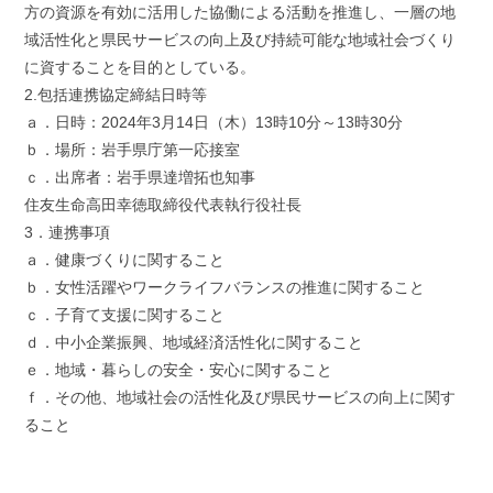
方の資源を有効に活用した協働による活動を推進し、一層の地
域活性化と県民サービスの向上及び持続可能な地域社会づくり
に資することを目的としている。
2.包括連携協定締結日時等
ａ．日時：2024年3月14日（木）13時10分～13時30分
ｂ．場所：岩手県庁第一応接室
ｃ．出席者：岩手県達増拓也知事
住友生命高田幸徳取締役代表執行役社長
3．連携事項
ａ．健康づくりに関すること
ｂ．女性活躍やワークライフバランスの推進に関すること
ｃ．子育て支援に関すること
ｄ．中小企業振興、地域経済活性化に関すること
ｅ．地域・暮らしの安全・安心に関すること
ｆ．その他、地域社会の活性化及び県民サービスの向上に関す
ること