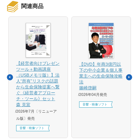
関連商品
【経営者向けプレゼン
【DVD】年商3億円以
ツール＋動画講座
下の中小企業＆個人事
（USBメモリ版）】法
業主への生命保険攻略
人“所有”リスクの話題
法
から生命保険提案へ繋
篠崎啓嗣
ぐ《経営者アプロー
2026年04月発売
チ・ツール》セット
森 克宣
音響・映像ソフト
2026年7月〔リニューア
ル版〕発売
音響・映像ソフト