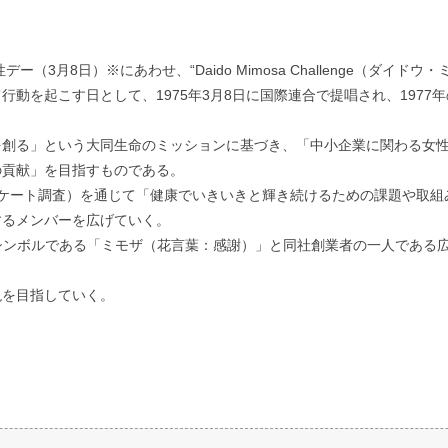
（3月8日）※にあわせ、“Daido Mimosa Challenge（ダイ
動を起こす日として、1975年3月8日に国際連合で提唱され、1977年
を創る」という大同生命のミッションに基づき、「中小企業に関わる女
の貢献」を目指すものである。
ンケート調査）を通じて「健康でいきいきと輝き続けるための課題や取組
するメンバーを広げていく。
、国際女性デーのシンボルである「ミモザ（花言葉：感謝）」と同社創業者の一人
現を目指していく。