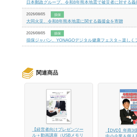
日本郵政グループ、令和8年熊本地震で被災者に対する義
2026/08/05
損保
大同火災、令和8年熊本地震に関する義援金を寄贈
2026/08/05
損保
損保ジャパン、YONAGOデジタル健康フェスタ～楽し
関連商品
【経営者向けプレゼンツー
相続と
【DVD】年商3
ル＋動画講座（USBメモリ
中小企業＆個人