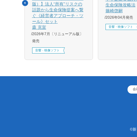
版）】法人“所有”リスクの
生命保険攻略法
話題から生命保険提案へ繋
篠崎啓嗣
4月増刷、
ぐ《経営者アプローチ・ツ
2026年04月発売
刷、
ール》セット
刷、
森 克宣
音響・映像ソフト
2026年7月〔リニューアル版〕
発売
音響・映像ソフト
会
©新日