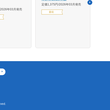
活用イ
定価1,375円
2026年03月発売
森 克
2026年03月発売
書籍
定価14
デジ
ved.