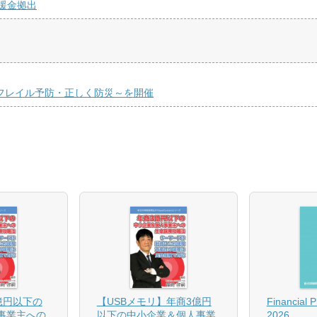
援金拠出
くフレイル予防・正しく防災～を開催
億円以下の
【USBメモリ】年商3億円
Financial 
事業主への
以下の中小企業＆個人事業
2026