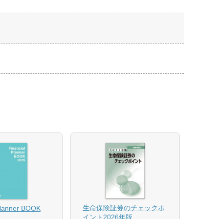
【US
生命保険証券のチェックポ
Planner BOOK
似体
イント2026年版