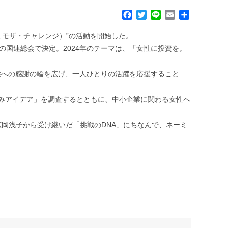
F
T
L
E
共
a
w
i
m
有
c
i
n
a
ドウ・ミモザ・チャレンジ）”の活動を開始した。
e
t
e
i
の国連総会で決定。2024年のテーマは、「女性に投資を。
b
t
l
o
e
性への感謝の輪を広げ、一人ひとりの活躍を応援すること
o
r
k
みアイデア」を調査するとともに、中小企業に関わる女性へ
である広岡浅子から受け継いだ「挑戦のDNA」にちなんで、ネーミ