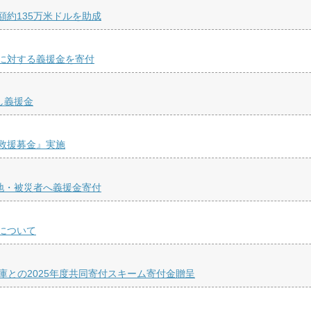
約135万米ドルを助成
に対する義援金を寄付
し義援金
救援募金』実施
地・被災者へ義援金寄付
について
庫との2025年度共同寄付スキーム寄付金贈呈