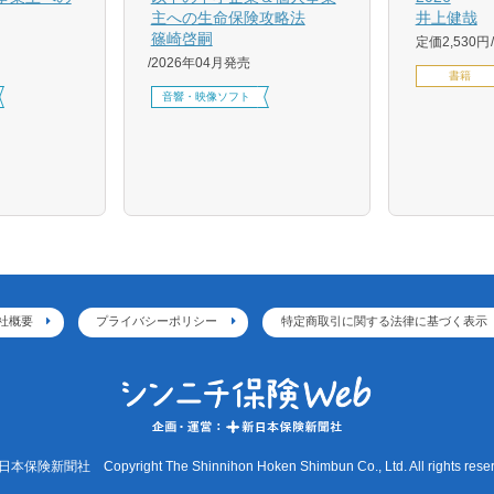
主への生命保険攻略法
井上健哉
篠崎啓嗣
定価2,530円
2026年04月発売
書籍
音響・映像ソフト
社概要
プライバシーポリシー
特定商取引に関する法律に基づく表示
本保険新聞社 Copyright The Shinnihon Hoken Shimbun Co., Ltd. All rights reser