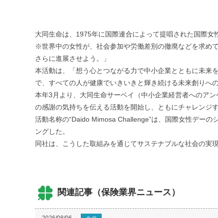
大同生命は、1975年に国際連合によって提唱された国際女性デー
※世界中の女性が、社会参加や労働差別の撤廃などを求めて行
さらに進展させよう。」
本活動は、「想う心とつながる力で中小企業とともに未来
で、すべての人が健康でいきいきと輝き続ける未来創りへ
本年3月より、大同生命サーベイ（中小企業経営者へのア
の感謝の気持ちを伝える活動を開始し、ともにチャレンジ
活動名称の“Daido Mimosa Challenge”は
ングした。
同社は、こうした取組みを通じてサステナブルな社会の実
関連記事（保険業界ニュース）