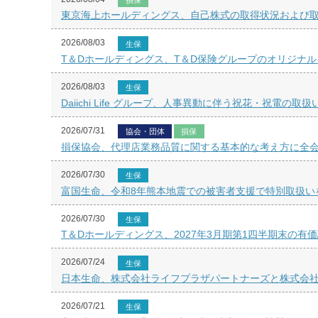
東京海上ホールディングス、自己株式の取得状況および取得
2026/08/03
生保
T＆Dホールディングス、T＆D保険グループのオリジナ
2026/08/03
生保
Daiichi Life グループ、人事異動に伴う祝花・祝電の
2026/07/31
協会・団体
損保
損保協会、代理店業務品質に関する基本的な考え方に全
2026/07/30
生保
富国生命、令和8年熊本地震での被害者支援で特別取扱い
2026/07/30
生保
T＆Dホールディングス、2027年3月期第1四半期末の有
2026/07/24
生保
日本生命、株式会社ライフプラザパートナーズと株式会
2026/07/21
生保