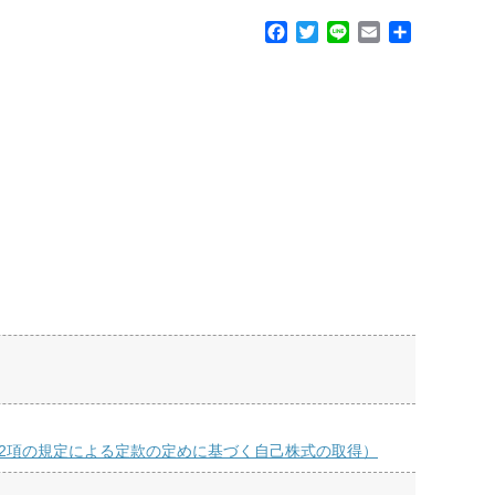
F
T
L
E
共
a
w
i
m
有
c
i
n
a
e
t
e
i
b
t
l
o
e
o
r
k
第2項の規定による定款の定めに基づく自己株式の取得）