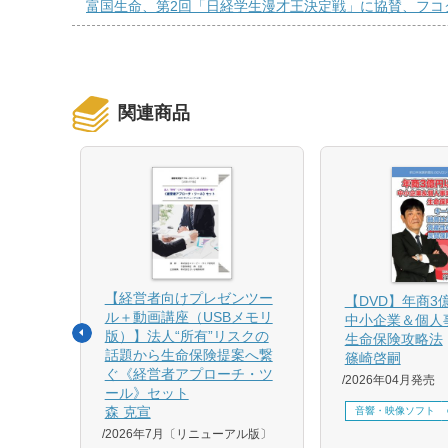
富国生命、第2回「日経学生漫才王決定戦」に協賛、フコ
関連商品
【経営者向けプレゼンツー
相続と
【DVD】年商3
ル＋動画講座（USBメモリ
中小企業＆個人
版）】法人“所有”リスクの
生命保険攻略法
話題から生命保険提案へ繋
篠崎啓嗣
4月増刷、
ぐ《経営者アプローチ・ツ
2026年04月発売
刷、
ール》セット
刷、
森 克宣
音響・映像ソフト
2026年7月〔リニューアル版〕