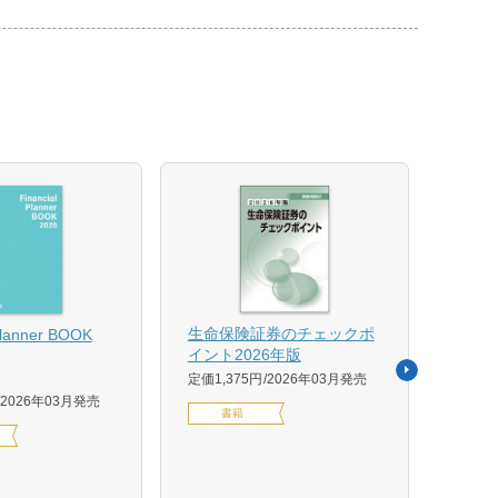
【US
生命保険証券のチェックポ
Planner BOOK
似体
イント2026年版
活用イ
定価1,375円
2026年03月発売
森 克
2026年03月発売
書籍
定価14
デジ