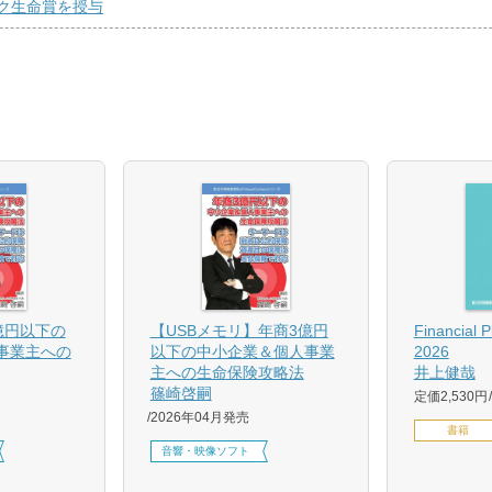
ク生命賞を授与
億円以下の
【USBメモリ】年商3億円
Financial 
事業主への
以下の中小企業＆個人事業
2026
主への生命保険攻略法
井上健哉
篠崎啓嗣
定価2,530円
2026年04月発売
書籍
音響・映像ソフト