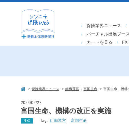
保険業界ニュース
バーチャル出展ブー
カートを見る
FX
>
>
,
>
保険業界ニュース
組織運営
富国生命
富国生命、機構
2024/02/27
富国生命、機構の改正を実施
Tag:
組織運営
富国生命
生保