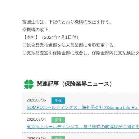
富国生命は、下記のとおり機構の改正を行う。
◎機構の改正
【本社】（2024年4月1日付）
〇総合営業推進部を法人営業部に名称変更する。
〇支払監査室を保険金部に統合し、保険金部内に支払検証
関連記事（保険業界ニュース）
2026/08/05
生保
SOMPOホールディングス、海外子会社のSompo Life
2026/08/04
損保
東京海上ホールディングス、自己株式の取得状況に関するお
2026/08/04
損保