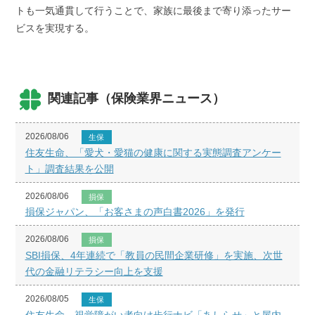
トも一気通貫して行うことで、家族に最後まで寄り添ったサー
ビスを実現する。
関連記事（保険業界ニュース）
2026/08/06
生保
住友生命、「愛犬・愛猫の健康に関する実態調査アンケー
ト」調査結果を公開
2026/08/06
損保
損保ジャパン、「お客さまの声白書2026」を発行
2026/08/06
損保
SBI損保、4年連続で「教員の民間企業研修」を実施、次世
代の金融リテラシー向上を支援
2026/08/05
生保
住友生命、視覚障がい者向け歩行ナビ「あしらせ」と屋内