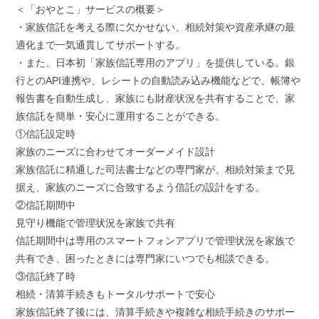
＜「おやとこ」サービスの概要＞
・家族信託を考える際に欠かせない、相続対策や資産承継の最
適化まで一気通貫してサポートする。
・また、日本初「家族信託専用のアプリ」を提供している。銀
行とのAPI連携や、レシートの自動読み込み機能などで、帳簿や
報告書を自動生成し、家族にも財産状況を共有することで、家
族信託を簡単・安心に運用することができる。
①信託設定時
家族のニーズに合わせてオーダーメイド設計
家族信託に精通した司法書士などの専門家が、相続対策まで見
据え、家族のニーズに合致するよう信託の設計をする。
②信託期間中
見守り機能で管理状況を家族で共有
信託期間中は専用のスマートフォンアプリで管理状況を家族で
共有でき、困ったときには専門家にいつでも相談できる。
③信託終了時
相続・清算手続きもトータルサポートで安心
家族信託終了後には、清算手続きや複雑な相続手続きのサポー