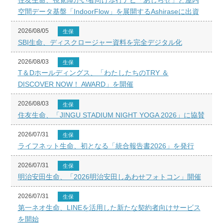
空間データ基盤「IndoorFlow」を展開するAshiraseに出資
2026/08/05
生保
SBI生命、ディスクロージャー資料を完全デジタル化
2026/08/03
生保
T＆Dホールディングス、「わたしたちのTRY ＆
DISCOVER NOW！ AWARD」を開催
2026/08/03
生保
住友生命、「JINGU STADIUM NIGHT YOGA 2026」に協賛
2026/07/31
生保
ライフネット生命、初となる「統合報告書2026」を発行
2026/07/31
生保
明治安田生命、「2026明治安田しあわせフォトコン」開催
2026/07/31
生保
第一ネオ生命、LINEを活用した新たな契約者向けサービス
を開始