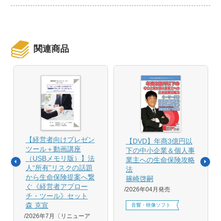
関連商品
【経営者向けプレゼン
【DVD】年商3億円以
ツール＋動画講座
下の中小企業＆個人事
（USBメモリ版）】法
業主への生命保険攻略
人“所有”リスクの話題
法
から生命保険提案へ繋
篠崎啓嗣
ぐ《経営者アプロー
2026年04月発売
チ・ツール》セット
森 克宣
音響・映像ソフト
2026年7月〔リニューア