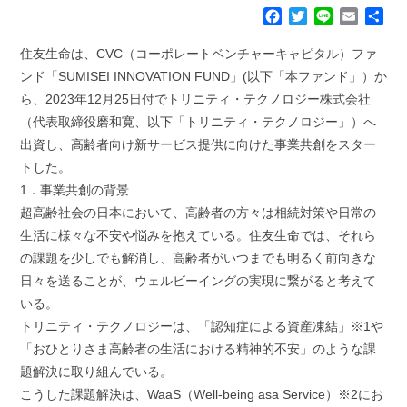
F
T
L
E
共
a
w
i
m
有
c
i
n
a
住友生命は、CVC（コーポレートベンチャーキャピタル）ファ
e
t
e
i
ンド「SUMISEI INNOVATION FUND」(以下「本ファンド」）か
b
t
l
ら、2023年12月25日付でトリニティ・テクノロジー株式会社
o
e
（代表取締役磨和寛、以下「トリニティ・テクノロジー」）へ
o
r
k
出資し、高齢者向け新サービス提供に向けた事業共創をスター
トした。
1．事業共創の背景
超高齢社会の日本において、高齢者の方々は相続対策や日常の
生活に様々な不安や悩みを抱えている。住友生命では、それら
の課題を少しでも解消し、高齢者がいつまでも明るく前向きな
日々を送ることが、ウェルビーイングの実現に繋がると考えて
いる。
トリニティ・テクノロジーは、「認知症による資産凍結」※1や
「おひとりさま高齢者の生活における精神的不安」のような課
題解決に取り組んでいる。
こうした課題解決は、WaaS（Well-being asa Service）※2にお