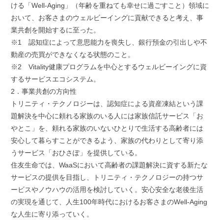
ける「Well-Aging」（年齢を重ねても幸せに過ごすこと）領域に
おいて、お客さまのウェルビーイングに貢献できると考え、事
業共創を開始するに至った。
※1 認知症によって意思能⼒を喪失し、銀行預金の引出しや不
動産の売買ができなくなる状態のこと。
※2 Vitality健康プログラムを中心とするウェルビーイングに資
するサービスエコシステム。
2．事業共創の方向性
トリニティ・テクノロジーは、認知症による資産凍結という課
題解決を中心に頼れる家族のいる人には家族信託サービス「お
やとこ」を、頼れる家族のいないひとりで生活する高齢者には
安心して暮らすことができるよう、家族の代わりとして寄り添
うサービス「おひさぽ」を提供している。
住友生命では、WaaSにおいて高齢者の課題解決に資する新たな
サービスの提供を目指し、トリニティ・テクノロジーの持つサ
ービスやノウハウの活用を検討していく。安心安全な老後生活
の実現を通じて、人生100年時代におけるお客さまのWell-Aging
な人生に寄り添っていく。