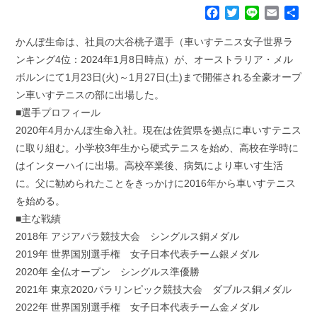
F
T
L
E
共
a
w
i
m
有
c
i
n
a
かんぽ生命は、社員の大谷桃子選手（車いすテニス女子世界ラ
e
t
e
i
ンキング4位：2024年1月8日時点）が、オーストラリア・メル
b
t
l
ボルンにて1月23日(火)～1月27日(土)まで開催される全豪オープ
o
e
ン車いすテニスの部に出場した。
o
r
k
■選手プロフィール
2020年4月かんぽ生命入社。現在は佐賀県を拠点に車いすテニス
に取り組む。小学校3年生から硬式テニスを始め、高校在学時に
はインターハイに出場。高校卒業後、病気により車いす生活
に。父に勧められたことをきっかけに2016年から車いすテニス
を始める。
■主な戦績
2018年 アジアパラ競技大会 シングルス銅メダル
2019年 世界国別選手権 女子日本代表チーム銀メダル
2020年 全仏オープン シングルス準優勝
2021年 東京2020パラリンピック競技大会 ダブルス銅メダル
2022年 世界国別選手権 女子日本代表チーム金メダル