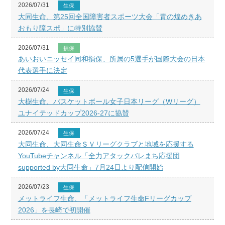
2026/07/31
生保
大同生命、第25回全国障害者スポーツ大会「青の煌めきあ
おもり障スポ」に特別協賛
2026/07/31
損保
あいおいニッセイ同和損保、所属の5選手が国際大会の日本
代表選手に決定
2026/07/24
生保
大樹生命、バスケットボール女子日本リーグ（Wリーグ）
ユナイテッドカップ2026-27に協賛
2026/07/24
生保
大同生命、大同生命ＳＶリーグクラブと地域を応援する
YouTubeチャンネル「全力アタックバレまち応援団
supported by大同生命」7月24日より配信開始
2026/07/23
生保
メットライフ生命、「メットライフ生命Fリーグカップ
2026」を長崎で初開催