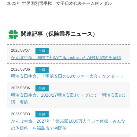
2023年 世界国別選手権 女子日本代表チーム銀メダル
関連記事（保険業界ニュース）
2026/08/07
生保
かんぽ生命、国内で初めてSalesforceとAI包括契約を締結
2026/08/06
生保
明治安田生命、「明治安田のU9サッカー大会」がスタート
2026/08/06
生保
明治安田生命、2026/27明治安田Jリーグにて「明治安田のJ
活」実施
2026/08/03
生保
かんぽ生命、2027年「第66回1000万人ラジオ体操・みんな
の体操祭」を福島市で初開催