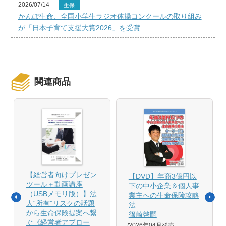
2026/07/14
生保
かんぽ生命、全国小学生ラジオ体操コンクールの取り組み
が「日本子育て支援大賞2026」を受賞
関連商品
【経営者向けプレゼン
【DVD】年商3億円以
ツール＋動画講座
下の中小企業＆個人事
（USBメモリ版）】法
業主への生命保険攻略
人“所有”リスクの話題
法
から生命保険提案へ繋
篠崎啓嗣
ぐ《経営者アプロー
2026年04月発売