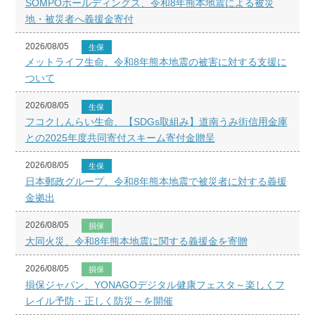
SOMPOホールディングス、令和8年熊本地震による被災
地・被災者へ義援金寄付
2026/08/05
生保
メットライフ生命、令和8年熊本地震の被害に対する支援に
ついて
2026/08/05
生保
フコクしんらい生命、【SDGs取組み】道南うみ街信用金庫
との2025年度共同寄付スキーム寄付金贈呈
2026/08/05
生保
日本郵政グループ、令和8年熊本地震で被災者に対する義援
金拠出
2026/08/05
損保
大同火災、令和8年熊本地震に関する義援金を寄贈
2026/08/05
損保
損保ジャパン、YONAGOデジタル健康フェスタ～楽しくフ
レイル予防・正しく防災～を開催