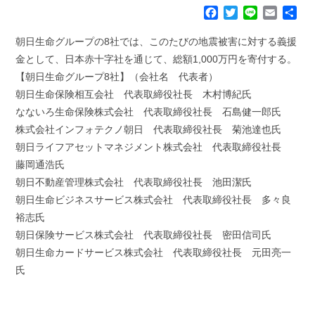
F
T
L
E
共
a
w
i
m
有
c
i
n
a
朝日生命グループの8社では、このたびの地震被害に対する義援
e
t
e
i
金として、日本赤十字社を通じて、総額1,000万円を寄付する。
b
t
l
【朝日生命グループ8社】（会社名 代表者）
o
e
朝日生命保険相互会社 代表取締役社長 木村博紀氏
o
r
k
なないろ生命保険株式会社 代表取締役社長 石島健一郎氏
株式会社インフォテクノ朝日 代表取締役社長 菊池達也氏
朝日ライフアセットマネジメント株式会社 代表取締役社長
藤岡通浩氏
朝日不動産管理株式会社 代表取締役社長 池田潔氏
朝日生命ビジネスサービス株式会社 代表取締役社長 多々良
裕志氏
朝日保険サービス株式会社 代表取締役社長 密田信司氏
朝日生命カードサービス株式会社 代表取締役社長 元田亮一
氏