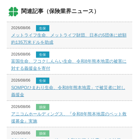
関連記事（保険業界ニュース）
2026/08/06
生保
メットライフ生命、メットライフ財団、日本の5団体に総額
約135万米ドルを助成
2026/08/06
生保
富国生命、フコクしんらい生命、令和8年熊本地震の被害に
対する義援金を寄付
2026/08/06
生保
SOMPOひまわり生命、令和8年熊本地震」で被災者に対し
義援金
2026/08/06
損保
アニコムホールディングス、『令和8年熊本地震のペット救
援募金』実施
2026/08/06
損保