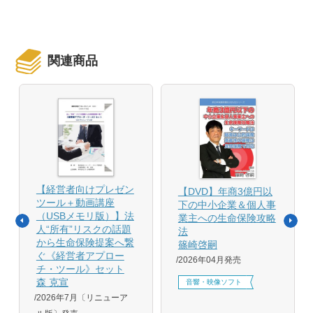
関連商品
【経営者向けプレゼン
【DVD】年商3億円以
ツール＋動画講座
下の中小企業＆個人事
（USBメモリ版）】法
業主への生命保険攻略
人“所有”リスクの話題
法
から生命保険提案へ繋
篠崎啓嗣
ぐ《経営者アプロー
2026年04月発売
チ・ツール》セット
森 克宣
音響・映像ソフト
2026年7月〔リニューア