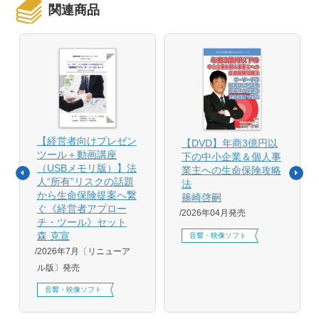
関連商品
【経営者向けプレゼン
【DVD】年商3億円以
ツール＋動画講座
下の中小企業＆個人事
（USBメモリ版）】法
業主への生命保険攻略
人“所有”リスクの話題
法
から生命保険提案へ繋
篠崎啓嗣
ぐ《経営者アプロー
2026年04月発売
チ・ツール》セット
森 克宣
音響・映像ソフト
2026年7月〔リニューア
ル版〕発売
音響・映像ソフト