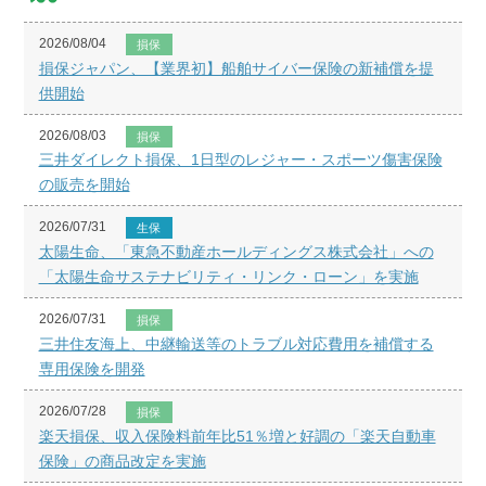
2026/08/04
損保
損保ジャパン、【業界初】船舶サイバー保険の新補償を提
供開始
2026/08/03
損保
三井ダイレクト損保、1日型のレジャー・スポーツ傷害保険
の販売を開始
2026/07/31
生保
太陽生命、「東急不動産ホールディングス株式会社」への
「太陽生命サステナビリティ・リンク・ローン」を実施
2026/07/31
損保
三井住友海上、中継輸送等のトラブル対応費用を補償する
専用保険を開発
2026/07/28
損保
楽天損保、収入保険料前年比51％増と好調の「楽天自動車
保険」の商品改定を実施