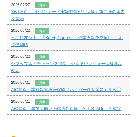
2026/07/27
損保
SBI損保、「セゾンカード実額補償がん保険」第二弾の案内
を開始
2026/07/22
損保
三井住友海上、「SafetyConnect～企業火災予防IoT～」を
提供開始
2026/07/22
損保
ヤマップネイチャランス損保、外あそびレジャー保険商品
改定
2026/07/21
損保
AIG損保、業務災害総合保険（ハイパー任意労災）を改定
2026/07/21
損保
AIG損保、事業者向け賠償責任保険「ALL STARs」を改定