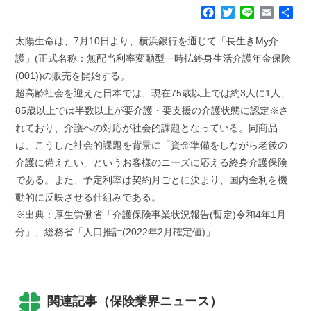
F
T
L
E
共
a
w
i
m
有
c
i
n
a
太陽生命は、7月10日より、横浜銀行を通じて「長生きMy介
e
t
e
i
護」(正式名称：無配当利率変動型一時払終身生活介護年金保険
b
t
l
(001))の販売を開始する。
o
e
超高齢社会を迎えた日本では、現在75歳以上では約3人に1人、
o
r
k
85歳以上では半数以上が要介護・要支援の介護状態に認定※さ
れており、介護への対応が社会的課題となっている。同商品
は、こうした社会的課題を背景に「資金準備をしながら老後の
介護に備えたい」というお客様のニーズに応える終身介護保険
である。また、予定利率は契約月ごとに決まり、国内金利を機
動的に反映させる仕組みである。
※出典：厚生労働省「介護保険事業状況報告(暫定)令和4年1月
分」、総務省「人口推計(2022年2月確定値)」
関連記事（保険業界ニュース）