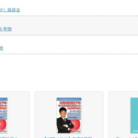
対し義援金
を寄贈
贈