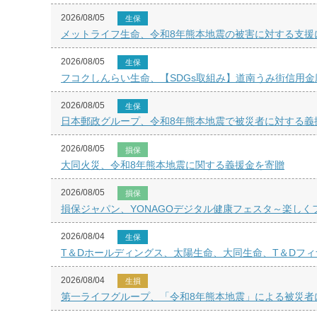
2026/08/05
生保
メットライフ生命、令和8年熊本地震の被害に対する支援
2026/08/05
生保
フコクしんらい生命、【SDGs取組み】道南うみ街信用金
2026/08/05
生保
日本郵政グループ、令和8年熊本地震で被災者に対する義
2026/08/05
損保
大同火災、令和8年熊本地震に関する義援金を寄贈
2026/08/05
損保
損保ジャパン、YONAGOデジタル健康フェスタ～楽し
2026/08/04
生保
T＆Dホールディングス、太陽生命、大同生命、T＆Dフ
2026/08/04
生損
第一ライフグループ、「令和8年熊本地震」による被災者