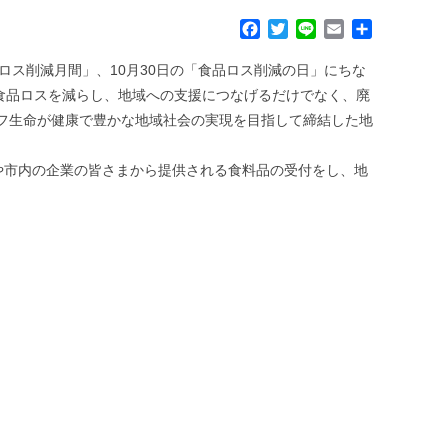
F
T
L
E
共
a
w
i
m
有
c
i
n
a
ロス削減月間」、10月30日の「食品ロス削減の日」にちな
e
t
e
i
食品ロスを減らし、地域への支援につなげるだけでなく、廃
b
t
l
イフ生命が健康で豊かな地域社会の実現を目指して締結した地
o
e
o
r
k
や市内の企業の皆さまから提供される食料品の受付をし、地