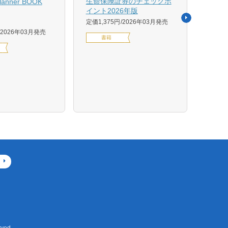
生命保険証券のチェックポ
Planner BOOK
似体
イント2026年版
活用イ
定価1,375円
2026年03月発売
森 克
2026年03月発売
書籍
定価14
デジ
ved.