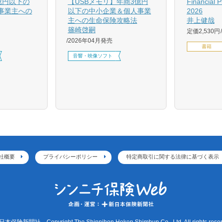
億円以下の
【USBメモリ】年商3億円
Financial 
事業主への
以下の中小企業＆個人事業
2026
主への生命保険攻略法
井上健哉
篠崎啓嗣
定価2,530円
2026年04月発売
書籍
音響・映像ソフト
社概要
プライバシーポリシー
特定商取引に関する法律に基づく表示
本保険新聞社 Copyright The Shinnihon Hoken Shimbun Co., Ltd. All rights reser