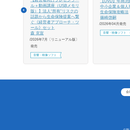
相続と
【DVD】年商3
ル＋動画講座（USBメモリ
中小企業＆個人
版）】法人“所有”リスクの
生命保険攻略法
話題から生命保険提案へ繋
篠崎啓嗣
4月増刷、
ぐ《経営者アプローチ・ツ
2026年04月発売
刷、
ール》セット
刷、
森 克宣
音響・映像ソフト
2026年7月〔リニューアル版〕
発売
音響・映像ソフト
会
©新日