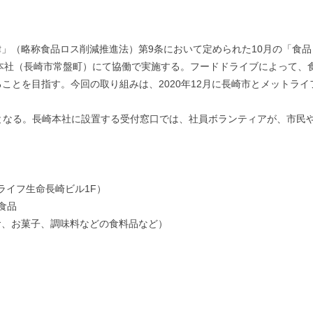
」（略称食品ロス削減推進法）第9条において定められた10月の「食品
崎本社（長崎市常盤町）にて協働で実施する。フードドライブによって、
ることを目指す。今回の取り組みは、2020年12月に長崎市とメットラ
となる。長崎本社に設置する受付窓口では、社員ボランティアが、市民
ライフ生命長崎ビル1F）
食品
食、お菓子、調味料などの食料品など）