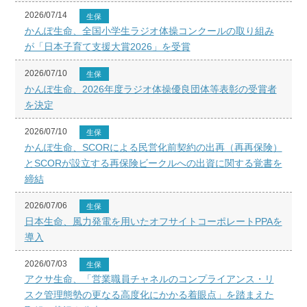
2026/07/14
生保
かんぽ生命、全国小学生ラジオ体操コンクールの取り組み
が「日本子育て支援大賞2026」を受賞
2026/07/10
生保
かんぽ生命、2026年度ラジオ体操優良団体等表彰の受賞者
を決定
2026/07/10
生保
かんぽ生命、SCORによる民営化前契約の出再（再再保険）
とSCORが設立する再保険ビークルへの出資に関する覚書を
締結
2026/07/06
生保
日本生命、風力発電を用いたオフサイトコーポレートPPAを
導入
2026/07/03
生保
アクサ生命、「営業職員チャネルのコンプライアンス・リ
スク管理態勢の更なる高度化にかかる着眼点」を踏まえた