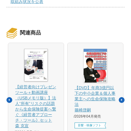
取組み状況を公表
関連商品
【経営者向けプレゼン
【DVD】年商3億円以
ツール＋動画講座
下の中小企業＆個人事
（USBメモリ版）】法
業主への生命保険攻略
人“所有”リスクの話題
法
から生命保険提案へ繋
篠崎啓嗣
ぐ《経営者アプロー
2026年04月発売
チ・ツール》セット
森 克宣
音響・映像ソフト