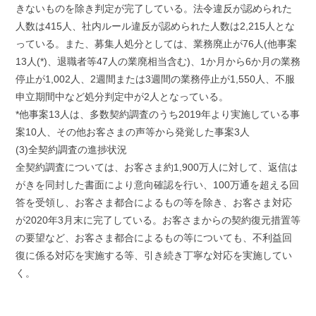
きないものを除き判定が完了している。法令違反が認められた
人数は415人、社内ルール違反が認められた人数は2,215人とな
っている。また、募集人処分としては、業務廃止が76人(他事案
13人(*)、退職者等47人の業廃相当含む)、1か月から6か月の業務
停止が1,002人、2週間または3週間の業務停止が1,550人、不服
申立期間中など処分判定中が2人となっている。
*他事案13人は、多数契約調査のうち2019年より実施している事
案10人、その他お客さまの声等から発覚した事案3人
(3)全契約調査の進捗状況
全契約調査については、お客さま約1,900万人に対して、返信は
がきを同封した書面により意向確認を行い、100万通を超える回
答を受領し、お客さま都合によるもの等を除き、お客さま対応
が2020年3月末に完了している。お客さまからの契約復元措置等
の要望など、お客さま都合によるもの等についても、不利益回
復に係る対応を実施する等、引き続き丁寧な対応を実施してい
く。