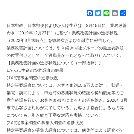
F
T
L
E
共
a
w
i
m
有
c
i
n
a
日本郵政、日本郵便およびかんぽ生命は、9月15日に、業務改善
e
t
e
i
命令（2019年12月27日）に基づく業務改善計画の進捗状況
b
t
l
（2022年8月末時点）を総務省および金融庁に報告した。
o
e
業務改善計画については、引き続き同社グループの最重要課題
o
r
k
の位置付けとして、全役職員が一丸となって取り組んでいく。
【業務改善計画の進捗状況について（一部抜粋）】
1かんぽ生命の契約調査の結果
(1)特定事案調査の進捗状況
特定事案調査については、お客さま約15.6万人に対し、郵送・
架電・訪問により、申込時の募集状況の確認や契約復元等のご
意向確認を行い、お客さま都合によるもの等を除き、2020年3月
末でお客さま対応が完了している。お客さま都合によるもの等
についても、引き続き丁寧な対応を実施している。
(2)特定事案調査の募集人調査の進捗状況
特定事案調査の募集人調査については、病休等により調査がで