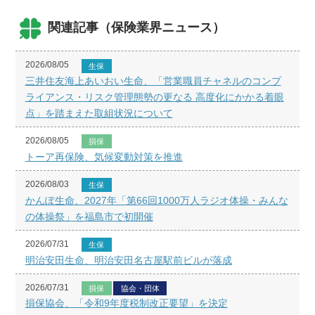
関連記事（保険業界ニュース）
2026/08/05
生保
三井住友海上あいおい生命、「営業職員チャネルのコンプ
ライアンス・リスク管理態勢の更なる 高度化にかかる着眼
点」を踏まえた取組状況について
2026/08/05
損保
トーア再保険、気候変動対策を推進
2026/08/03
生保
かんぽ生命、2027年「第66回1000万人ラジオ体操・みんな
の体操祭」を福島市で初開催
2026/07/31
生保
明治安田生命、明治安田名古屋駅前ビルが落成
2026/07/31
損保
協会・団体
損保協会、「令和9年度税制改正要望」を決定