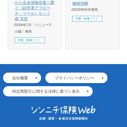
から生命保険提案へ繋
篠崎啓嗣
ぐ《経営者アプロー
2026年04月発売
チ・ツール》セット
森 克宣
音響・映像ソフト
2026年7月〔リニューア
ル版〕発売
音響・映像ソフト
会社概要
プライバシーポリシー
特定商取引に関する法律に基づく表示