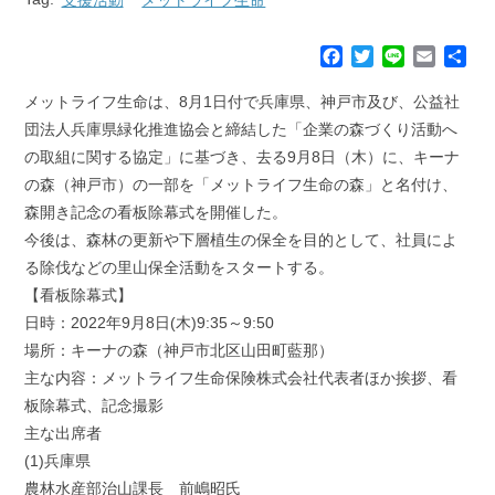
F
T
L
E
共
a
w
i
m
有
c
i
n
a
メットライフ生命は、8月1日付で兵庫県、神戸市及び、公益社
e
t
e
i
団法人兵庫県緑化推進協会と締結した「企業の森づくり活動へ
b
t
l
の取組に関する協定」に基づき、去る9月8日（木）に、キーナ
o
e
の森（神戸市）の一部を「メットライフ生命の森」と名付け、
o
r
k
森開き記念の看板除幕式を開催した。
今後は、森林の更新や下層植生の保全を目的として、社員によ
る除伐などの里山保全活動をスタートする。
【看板除幕式】
日時：2022年9月8日(木)9:35～9:50
場所：キーナの森（神戸市北区山田町藍那）
主な内容：メットライフ生命保険株式会社代表者ほか挨拶、看
板除幕式、記念撮影
主な出席者
(1)兵庫県
農林水産部治山課長 前嶋昭氏