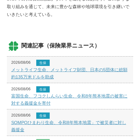
取り組みを通じて、未来に豊かな森林や地球環境を引き継いで
いきたいと考えている。
関連記事（保険業界ニュース）
2026/08/06
生保
メットライフ生命、メットライフ財団、日本の5団体に総額
約135万米ドルを助成
2026/08/06
生保
富国生命、フコクしんらい生命、令和8年熊本地震の被害に
対する義援金を寄付
2026/08/06
生保
SOMPOひまわり生命、令和8年熊本地震」で被災者に対し
義援金