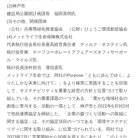
(2)神戸市
建設局公園部計画課長 福田英明氏
(3)その他、関係団体
（公社）兵庫県緑化推進協会、（公財）ひょうご環境創造協会
(4)メットライフ生命保険株式会社
代表執行役会長社長最高経営責任者 ディルク・オステイン氏
執行役常務 チーフコーポレートアフェアーズオフィサーポー
ル・マイルズ氏
執行役員渉外担当 瀧信彦氏
メットライフ生命では、同社のPurpose「ともに歩んでゆく。よ
りたしかな未来に向けて。」をより確実に実践することを目指
して、サステナビリティを重要な経営の方針と位置づけて取り
組んでいる。その重要課題の一つである、「豊かな地域社会の
創造に寄与する」活動の一環として、神戸市と2022年6月9日付
で包括連携協定を締結した。「企業の森づくり活動への取組に
関する協定」は、その協定項目の一つである「環境サステナビ
リティに関する取り組み」に位置づけられている。同社では
2023年2月に営業開始から50年を迎えるにあたり、このような