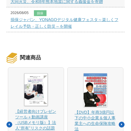
大同火災、令和8年熊本地震に関する義援金を寄贈
2026/08/05
損保
損保ジャパン、YONAGOデジタル健康フェスタ～楽しくフ
レイル予防・正しく防災～を開催
関連商品
【経営者向けプレゼン
【DVD】年商3億円以
ツール＋動画講座
下の中小企業＆個人事
（USBメモリ版）】法
業主への生命保険攻略
人“所有”リスクの話題
法