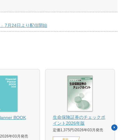
命」7月24日より配信開始
【US
生命保険証券のチェックポ
Planner BOOK
似体
イント2026年版
活用イ
定価1,375円
2026年03月発売
森 克
2026年03月発売
書籍