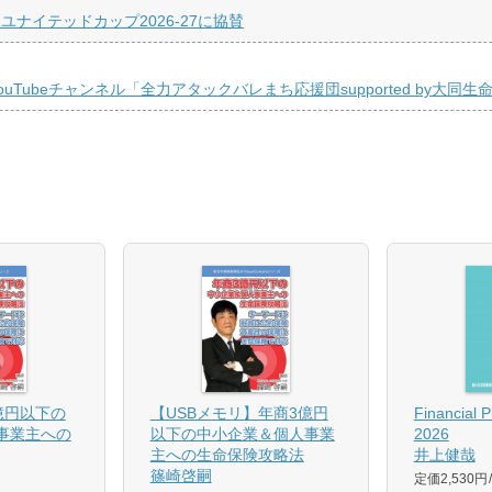
ナイテッドカップ2026-27に協賛
ubeチャンネル「全力アタックバレまち応援団supported by大同生
億円以下の
【USBメモリ】年商3億円
Financial 
事業主への
以下の中小企業＆個人事業
2026
主への生命保険攻略法
井上健哉
篠崎啓嗣
定価2,530円