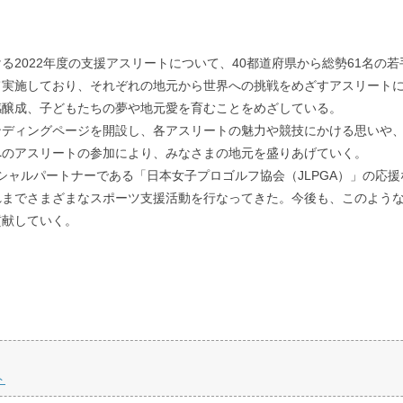
2022年度の支援アスリートについて、40都道府県から総勢61名の
て実施しており、それぞれの地元から世界への挑戦をめざすアスリート
感醸成、子どもたちの夢や地元愛を育むことをめざしている。
ンディングページを開設し、各アスリートの魅力や競技にかける思いや
へのアスリートの参加により、みなさまの地元を盛りあげていく。
シャルパートナーである「日本女子プロゴルフ協会（JLPGA）」の応
れまでさまざまなスポーツ支援活動を行なってきた。今後も、このよう
貢献していく。
ト