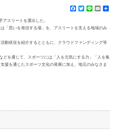
F
T
L
E
共
a
w
i
m
有
c
i
n
a
若手アスリートを選出した。
e
t
e
i
には「思いを発信する場」を、アスリートを支える地域のみ
b
t
l
o
e
、活動状況を紹介するとともに、クラウドファンディング等
o
r
k
援などを通じて、スポーツには「人を元気にする力」「人を集
な支援を通じたスポーツ文化の発展に加え、地元のみなさま