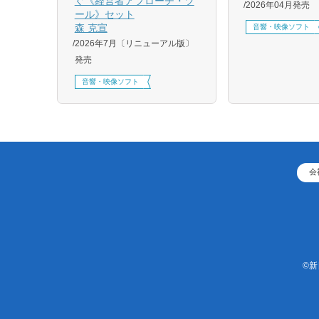
ぐ《経営者アプローチ・ツ
2026年04月発売
刷、
ール》セット
刷、
森 克宣
音響・映像ソフト
2026年7月〔リニューアル版〕
発売
音響・映像ソフト
会
©新日