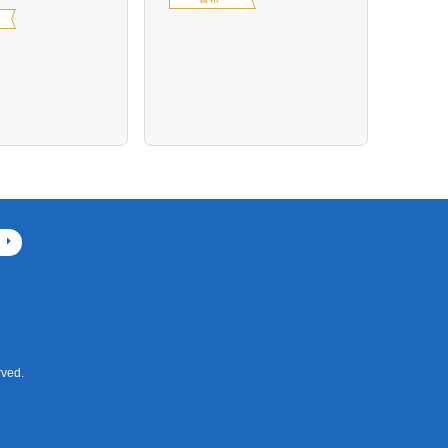
定価14
デジ
ved.