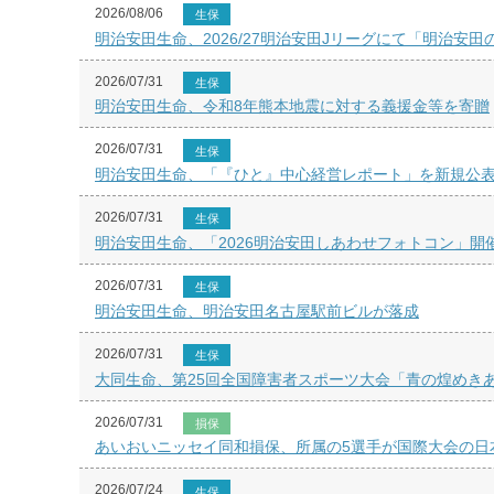
2026/08/06
生保
明治安田生命、2026/27明治安田Jリーグにて「明治安田
2026/07/31
生保
明治安田生命、令和8年熊本地震に対する義援金等を寄贈
2026/07/31
生保
明治安田生命、「『ひと』中心経営レポート」を新規公
2026/07/31
生保
明治安田生命、「2026明治安田しあわせフォトコン」開
2026/07/31
生保
明治安田生命、明治安田名古屋駅前ビルが落成
2026/07/31
生保
大同生命、第25回全国障害者スポーツ大会「青の煌めき
2026/07/31
損保
あいおいニッセイ同和損保、所属の5選手が国際大会の日
2026/07/24
生保