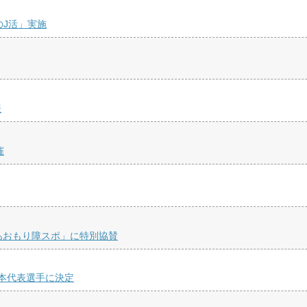
のJ活」実施
表
催
あおもり障スポ」に特別協賛
本代表選手に決定