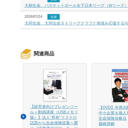
大樹生命、バスケットボール女子日本リーグ（Wリーグ）ユ
2026/07/24
生保
大同生命、大同生命ＳＶリーグクラブと地域を応援するYouT
関連商品
【経営者向けプレゼンツー
相続と
【DVD】年商3
ル＋動画講座（USBメモリ
中小企業＆個人
版）】法人“所有”リスクの
生命保険攻略法
話題から生命保険提案へ繋
篠崎啓嗣
4月増刷、