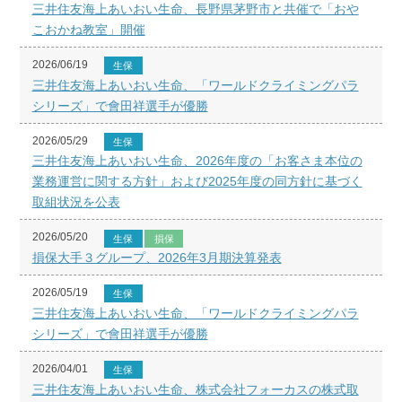
三井住友海上あいおい生命、長野県茅野市と共催で「おや
こおかね教室」開催
2026/06/19
生保
三井住友海上あいおい生命、「ワールドクライミングパラ
シリーズ」で會田祥選手が優勝
2026/05/29
生保
三井住友海上あいおい生命、2026年度の「お客さま本位の
業務運営に関する方針」および2025年度の同方針に基づく
取組状況を公表
2026/05/20
生保
損保
損保大手３グループ、2026年3月期決算発表
2026/05/19
生保
三井住友海上あいおい生命、「ワールドクライミングパラ
シリーズ」で會田祥選手が優勝
2026/04/01
生保
三井住友海上あいおい生命、株式会社フォーカスの株式取