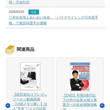
得・子会社化
2026/03/16
生保
三井住友海上あいおい生命、「パラクライミング日本選手
権」で會田祥選手が優勝
関連商品
【経営者向けプレゼン
【DVD】年商3億円以
ツール＋動画講座
下の中小企業＆個人事
（USBメモリ版）】法
業主への生命保険攻略
人“所有”リスクの話題
法