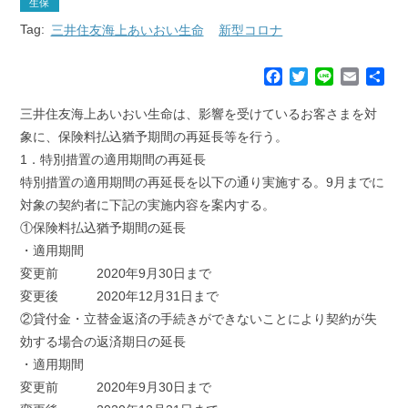
生保
Tag:
三井住友海上あいおい生命
新型コロナ
F
T
L
E
共
a
w
i
m
有
c
i
n
a
三井住友海上あいおい生命は、影響を受けているお客さまを対
e
t
e
i
象に、保険料払込猶予期間の再延長等を行う。
b
t
l
1．特別措置の適用期間の再延長
o
e
特別措置の適用期間の再延長を以下の通り実施する。9月までに
o
r
k
対象の契約者に下記の実施内容を案内する。
①保険料払込猶予期間の延長
・適用期間
変更前 2020年9月30日まで
変更後 2020年12月31日まで
②貸付金・立替金返済の手続きができないことにより契約が失
効する場合の返済期日の延長
・適用期間
変更前 2020年9月30日まで