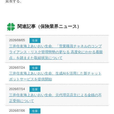
延長する。
関連記事（保険業界ニュース）
2026/08/05
生保
三井住友海上あいおい生命、「営業職員チャネルのコンプ
ライアンス・リスク管理態勢の更なる 高度化にかかる着眼
点」を踏まえた取組状況について
2026/07/24
生保
三井住友海上あいおい生命、生成AIを活用した新チャット
ボットサービスを提供開始
2026/07/14
生保
三井住友海上あいおい生命、元代理店店主による金銭の不
正受領について
2026/07/06
生保