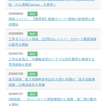
始「がん保険Canvas」を発売へ
2026/08/04
損保
損保ジャパン、【業界初】船舶サイバー保険の新補償を提
供開始
2026/08/03
損保
三井ダイレクト損保、1日型のレジャー・スポーツ傷害保険
の販売を開始
2026/07/31
損保
三井住友海上、中継輸送等のトラブル対応費用を補償する
専用保険を開発
2026/07/28
損保
楽天損保、収入保険料前年比51％増と好調の「楽天自動車
保険」の商品改定を実施
2026/07/27
損保
SBI損保、「セゾンカード実額補償がん保険」第二弾の案内
を開始