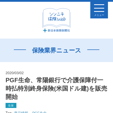
メニュー
保険業界ニュース
2020/03/02
PGF生命、常陽銀行で介護保障付一
時払特別終身保険(米国ドル建)を販売
開始
生保
Tag:
商品情報
PGF生命