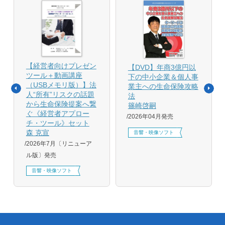
【経営者向けプレゼン
【DVD】年商3億円以
ツール＋動画講座
下の中小企業＆個人事
（USBメモリ版）】法
業主への生命保険攻略
人“所有”リスクの話題
法
から生命保険提案へ繋
篠崎啓嗣
ぐ《経営者アプロー
2026年04月発売
チ・ツール》セット
森 克宣
音響・映像ソフト
2026年7月〔リニューア
ル版〕発売
音響・映像ソフト