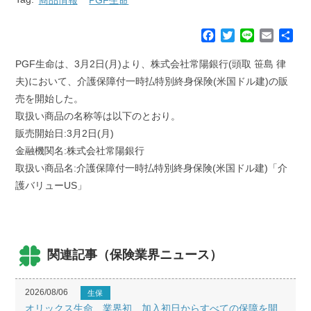
F
T
L
E
共
a
w
i
m
有
c
i
n
a
PGF生命は、3月2日(月)より、株式会社常陽銀行(頭取 笹島 律
e
t
e
i
夫)において、介護保障付一時払特別終身保険(米国ドル建)の販
b
t
l
売を開始した。
o
e
取扱い商品の名称等は以下のとおり。
o
r
k
販売開始日:3月2日(月)
金融機関名:株式会社常陽銀行
取扱い商品名:介護保障付一時払特別終身保険(米国ドル建)「介
護バリューUS」
関連記事（保険業界ニュース）
2026/08/06
生保
オリックス生命、業界初、加入初日からすべての保障を開