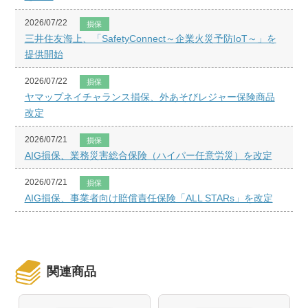
2026/07/22
損保
三井住友海上、「SafetyConnect～企業火災予防IoT～」を
提供開始
2026/07/22
損保
ヤマップネイチャランス損保、外あそびレジャー保険商品
改定
2026/07/21
損保
AIG損保、業務災害総合保険（ハイパー任意労災）を改定
2026/07/21
損保
AIG損保、事業者向け賠償責任保険「ALL STARs」を改定
関連商品