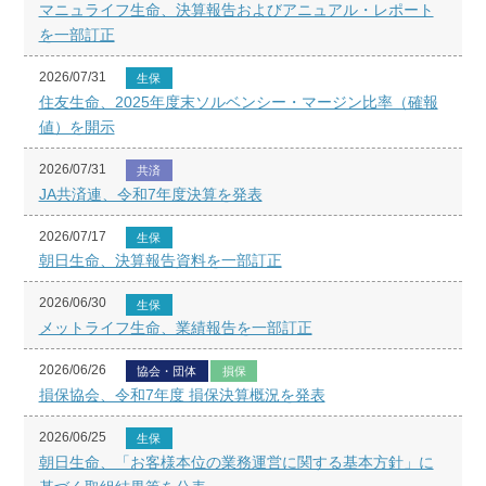
マニュライフ生命、決算報告およびアニュアル・レポート
を一部訂正
2026/07/31
生保
住友生命、2025年度末ソルベンシー・マージン比率（確報
値）を開示
2026/07/31
共済
JA共済連、令和7年度決算を発表
2026/07/17
生保
朝日生命、決算報告資料を一部訂正
2026/06/30
生保
メットライフ生命、業績報告を一部訂正
2026/06/26
協会・団体
損保
損保協会、令和7年度 損保決算概況を発表
2026/06/25
生保
朝日生命、「お客様本位の業務運営に関する基本方針」に