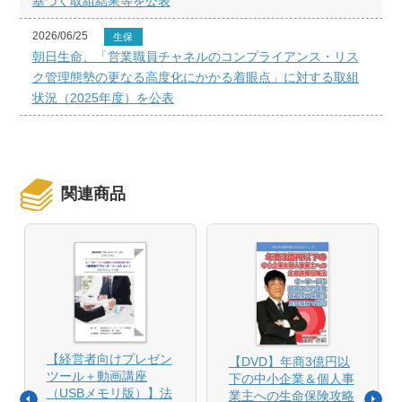
基づく取組結果等を公表
2026/06/25
生保
朝日生命、「営業職員チャネルのコンプライアンス・リス
ク管理態勢の更なる高度化にかかる着眼点」に対する取組
状況（2025年度）を公表
関連商品
【経営者向けプレゼン
【DVD】年商3億円以
ツール＋動画講座
下の中小企業＆個人事
（USBメモリ版）】法
業主への生命保険攻略