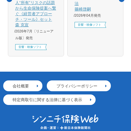
人“所有”リスクの話題
法
から生命保険提案へ繋
篠崎啓嗣
ぐ《経営者アプロー
2026年04月発売
チ・ツール》セット
森 克宣
音響・映像ソフト
2026年7月〔リニューア
ル版〕発売
音響・映像ソフト
会社概要
プライバシーポリシー
特定商取引に関する法律に基づく表示