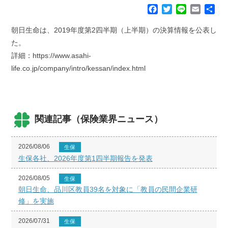
F
T
L
E
共
a
w
i
m
有
c
i
n
a
朝日生命は、2019年度第2四半期（上半期）の決算情報を公表し
e
t
e
i
た。
b
t
l
詳細：https://www.asahi-
o
e
life.co.jp/company/intro/kessan/index.html
o
r
k
関連記事（保険業界ニュース）
2026/08/06
生保
生保各社、2026年度第1四半期報告を発表
2026/08/05
生保
朝日生命、品川区教員39名を対象に「教員の民間企業研
修」を実施
2026/07/31
生保