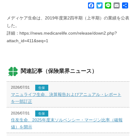
F
T
L
E
共
a
w
i
m
有
c
i
n
a
メディケア生命は、2019年度第2四半期（上半期）の業績を公表
e
t
e
i
した。
b
t
l
詳細：https://news.medicarelife.com/release/down2.php?
o
e
attach_id=411&seq=1
o
r
k
関連記事（保険業界ニュース）
2026/07/31
生保
マニュライフ生命、決算報告およびアニュアル・レポート
を一部訂正
2026/07/31
生保
住友生命、2025年度末ソルベンシー・マージン比率（確報
値）を開示