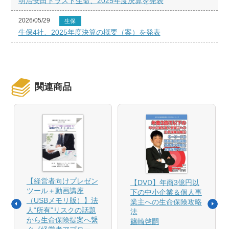
明治安田トラスト生命、2025年度決算を発表
2026/05/29
生保
生保4社、2025年度決算の概要（案）を発表
関連商品
【経営者向けプレゼン
【DVD】年商3億円以
ツール＋動画講座
下の中小企業＆個人事
（USBメモリ版）】法
業主への生命保険攻略
人“所有”リスクの話題
法
から生命保険提案へ繋
篠崎啓嗣