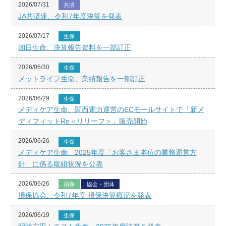
2026/07/31
共済
JA共済連、令和7年度決算を発表
2026/07/17
生保
朝日生命、決算報告資料を一部訂正
2026/06/30
生保
メットライフ生命、業績報告を一部訂正
2026/06/29
生保
メディケア生命、関西電力運営のECモールサイトで「新メ
ディフィットRe＜リリーフ＞」販売開始
2026/06/26
生保
メディケア生命、2025年度「お客さま本位の業務運営方
針」に係る取組状況を公表
2026/06/26
損保
協会・団体
損保協会、令和7年度 損保決算概況を発表
2026/06/19
生保