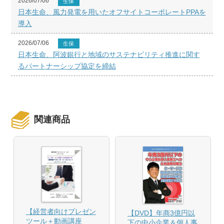
2026/07/06
生保
日本生命、風力発電を用いたオフサイトコーポレートPPAを
導入
2026/07/06
生保
日本生命、阿波銀行と地域のサステナビリティ推進に関す
るパートナーシップ協定を締結
関連商品
【経営者向けプレゼン
【DVD】年商3億円以
ツール＋動画講座
下の中小企業＆個人事