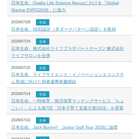
日本生命、Osaka Life Science Nexusにおける「Global
Startup EXPO2026」に協力
2026/07/28
生保
日本生命、NDD認定（非ダークパターン認定）を取得
2026/07/24
生保
日本生命、株式会社ライフプラザパートナーズと株式会社
ライフサロンを合併
2026/07/15
生保
日本生命、ライフサイエンス・イノベーションエコシステ
ム形成に向けた四者連携覚書締結
2026/07/14
生保
日本生命、一時保育・病児保育マッチングサービス「ちょ
こいく」による第7回「日本子育て支援大賞2026」を受賞
2026/07/10
生保
日本生命、Jack Bunny!! Junior Golf Tour 2026に協賛