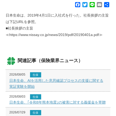
F
T
L
E
共
a
w
i
m
有
c
i
n
a
日本生命は、2019年4月1日に入社式を行った。社長挨拶の主旨
e
t
e
i
は下記URLを参照。
b
t
l
■社長挨拶の主旨
o
e
≪https://www.nissay.co.jp/news/2019/pdf/20190401a.pdf≫
o
r
k
関連記事（保険業界ニュース）
2026/08/05
生保
日本生命、AIを活用した意思確認プロセスの支援に関する
実証実験を開始
2026/08/03
生保
日本生命、｢令和8年熊本地震｣の被害に対する義援金を寄贈
2026/07/29
生保