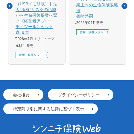
（USBメモリ版）】法
業主への生命保険攻略
人“所有”リスクの話題
法
から生命保険提案へ繋
篠崎啓嗣
ぐ《経営者アプロー
2026年04月発売
チ・ツール》セット
森 克宣
音響・映像ソフト
2026年7月〔リニューア
ル版〕発売
音響・映像ソフト
会社概要
プライバシーポリシー
特定商取引に関する法律に基づく表示