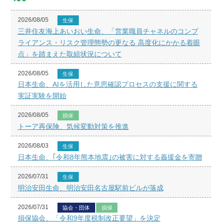
2026/08/05
生保
三井住友海上あいおい生命、「営業職員チャネルのコンプ
ライアンス・リスク管理態勢の更なる 高度化にかかる着眼
点」を踏まえた取組状況について
2026/08/05
生保
日本生命、AIを活用した意思確認プロセスの支援に関する
実証実験を開始
2026/08/05
損保
トーア再保険、気候変動対策を推進
2026/08/03
生保
日本生命、｢令和8年熊本地震｣の被害に対する義援金を寄贈
2026/07/31
生保
明治安田生命、明治安田名古屋駅前ビルが落成
2026/07/31
協会・団体
損保
損保協会、「令和9年度税制改正要望」を決定