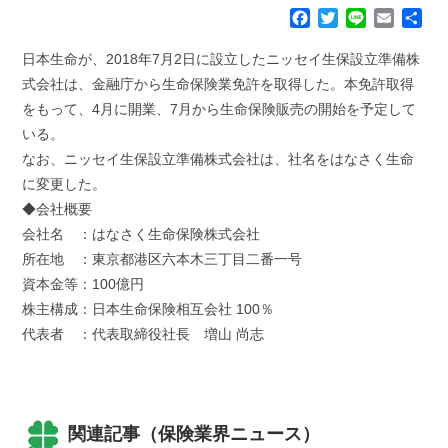
F
T
L
E
共
a
w
i
m
有
c
i
n
a
日本生命が、2018年7月2日に設立したニッセイ生保設立準備株
e
t
e
i
式会社は、金融庁から生命保険業免許を取得した。本免許取得
b
t
l
をもって、4月に開業、7月から生命保険販売の開始を予定して
o
e
いる。
o
r
k
なお、ニッセイ生保設立準備株式会社は、社名をはなさく生命
に変更した。
◆会社概要
会社名 ：はなさく生命保険株式会社
所在地 ：東京都港区六本木三丁目二番一号
資本金等：100億円
株主構成：日本生命保険相互会社 100％
代表者 ：代表取締役社長 増山 尚志
関連記事（保険業界ニュース）