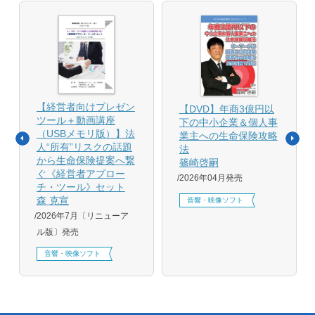
【経営者向けプレゼン
【DVD】年商3億円以
ツール＋動画講座
下の中小企業＆個人事
（USBメモリ版）】法
業主への生命保険攻略
人“所有”リスクの話題
法
から生命保険提案へ繋
篠崎啓嗣
ぐ《経営者アプロー
2026年04月発売
チ・ツール》セット
森 克宣
音響・映像ソフト
2026年7月〔リニューア
ル版〕発売
音響・映像ソフト