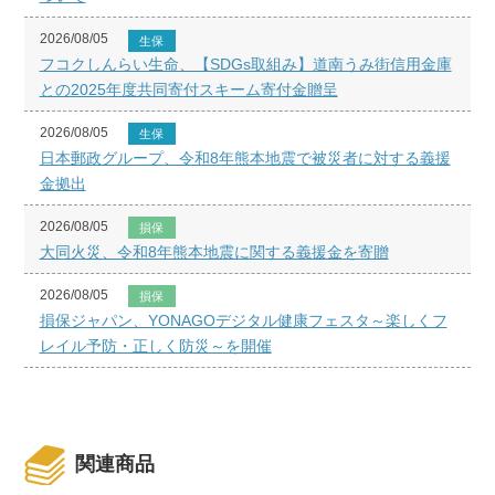
2026/08/05
生保
フコクしんらい生命、【SDGs取組み】道南うみ街信用金庫
との2025年度共同寄付スキーム寄付金贈呈
2026/08/05
生保
日本郵政グループ、令和8年熊本地震で被災者に対する義援
金拠出
2026/08/05
損保
大同火災、令和8年熊本地震に関する義援金を寄贈
2026/08/05
損保
損保ジャパン、YONAGOデジタル健康フェスタ～楽しくフ
レイル予防・正しく防災～を開催
関連商品