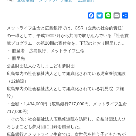
F
T
L
E
共
a
w
i
m
有
c
i
n
a
メットライフ生命と広島銀行では、CSR（企業の社会的責任）
e
t
e
i
の一環として、平成19年7月から共同で取り組んでいる「社会貢
b
t
l
献プログラム」の第20期の寄付金を、下記のとおり贈呈した。
o
e
・ 贈呈者：広島銀行、メットライフ生命
o
r
k
・ 贈呈先：
公益財団法人ひろしまこども夢財団
広島県内の社会福祉法人として組織化されている児童養護施設
（12施設）
広島県内の社会福祉法人として組織化されている乳児院（2施
設）
・金額：1,434,000円（広島銀行717,000円、メットライフ生命
717,000円）
・その他：社会福祉法人広島修道院を訪問し、公益財団法人ひ
ろしまこども夢財団に目録を贈呈した。
広島銀行とメットライフ生命では、次世代を担う子どもたちが