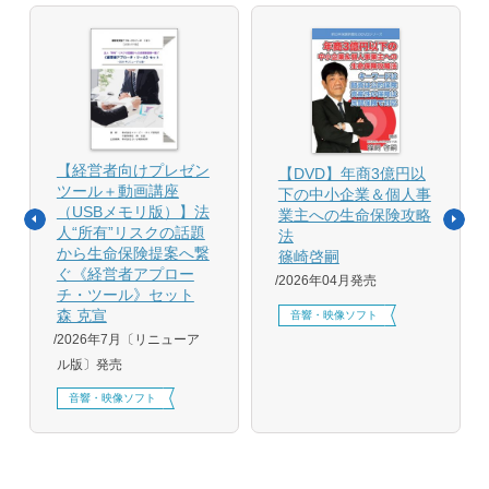
【経営者向けプレゼン
【DVD】年商3億円以
ツール＋動画講座
下の中小企業＆個人事
（USBメモリ版）】法
業主への生命保険攻略
人“所有”リスクの話題
法
から生命保険提案へ繋
篠崎啓嗣
ぐ《経営者アプロー
2026年04月発売
チ・ツール》セット
森 克宣
音響・映像ソフト
2026年7月〔リニューア
ル版〕発売
音響・映像ソフト