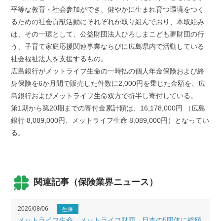
平等な教育・社会参加ができ、健やかに生まれ育つ環境をつく
るための社会貢献活動にそれぞれが取り組んでおり、本取組み
は、その一環として、公益財団法人ひろしまこども夢財団の行
う、子育て家庭応援関連事業ならびに広島県内で活動している
社会福祉法人を支援するもの。
広島銀行がメットライフ生命の一時払の個人年金保険および終
身保険を6か月間で販売した件数に2,000円を乗じた金額を、広
島銀行およびメットライフ生命双方で折半し寄付している。
第1期から第20期までの寄付金累計額は、16,178,000円 （広島
銀行 8,089,000円、メットライフ生命 8,089,000円）となってい
る。
関連記事（保険業界ニュース）
2026/08/06
生保
メットライフ生命、メットライフ財団、日本の5団体に総額