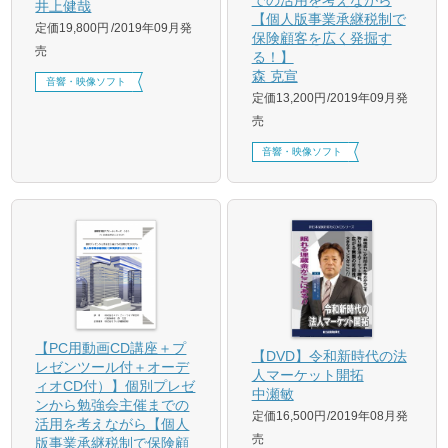
井上健哉
【個人版事業承継税制で
定価19,800円
2019年09月発
保険顧客を広く発掘す
売
る！】
森 克宣
音響・映像ソフト
定価13,200円
2019年09月発
売
音響・映像ソフト
【PC用動画CD講座＋プ
【DVD】令和新時代の法
レゼンツール付＋オーデ
人マーケット開拓
ィオCD付）】個別プレゼ
中瀬敏
ンから勉強会主催までの
定価16,500円
2019年08月発
活用を考えながら【個人
売
版事業承継税制で保険顧