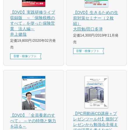
【DVD】実践研修ライブ
【DVD】生きるための生
収録版 ～「保険税務の
前対策セミナー（２枚
すべて」を使った保険営
組）
業 法人編～
大田勉/田口多津
井上健哉
定価14,300円
2019年11月発
定価19,800円
2020年02月発
売
売
音響・映像ソフト
音響・映像ソフト
【PC用動画CD講座＋プ
【DVD】「全員養老のす
レゼンツール付】個別プ
べて」 ～その特徴と魅力
レゼンから勉強会主催ま
を語る～
での活用を考えながら