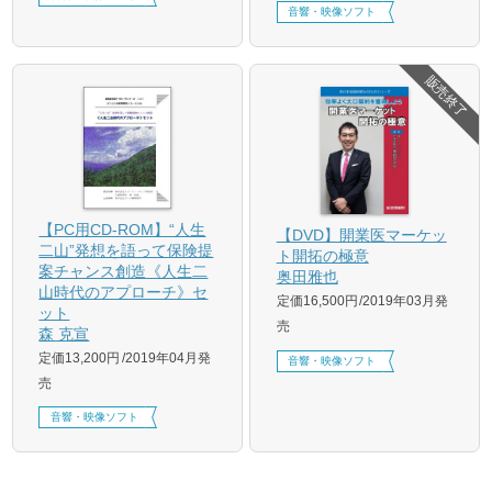
音響・映像ソフト
販売終了
【PC用CD‐ROM】“人生
【DVD】開業医マーケッ
二山”発想を語って保険提
ト開拓の極意
案チャンス創造《人生二
奥田雅也
山時代のアプローチ》セ
定価16,500円
2019年03月発
ット
売
森 克宣
定価13,200円
2019年04月発
音響・映像ソフト
売
音響・映像ソフト