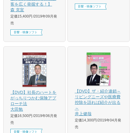
客を広く発掘する！】
音響・映像ソフト
森 克宣
定価15,400円
2019年09月発
売
音響・映像ソフト
【DVD】ザ・紹介連鎖～
【DVD】社長のハートを
リビングニーズや医療費
がっちりつかむ保険アプ
控除を語れば紹介が出る
ローチ法
～
大田勉
井上健哉
定価16,500円
2019年06月発
定価14,300円
2019年04月発
売
売
音響・映像ソフト