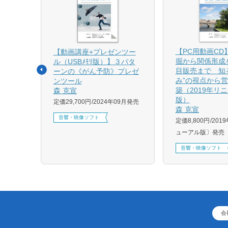
【PC用動画CD
【動画講座+プレゼンツー
点》形
掘から関係形成
ル（USBﾒﾓﾘ版）】３パタ
目販売まで 知
ーンの《がん予防》プレゼ
み”の視点から
ンツール
月発売
築（2019年リ
森 克宣
版）
定価29,700円
2024年09月発売
森 克宣
音響・映像ソフト
定価8,800円
201
ューアル版〕発売
音響・映像ソフト
会