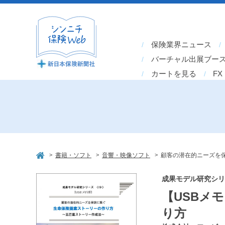
保険業界ニュース
バーチャル出展ブー
カートを見る
FX
>
>
>
書籍・ソフト
音響・映像ソフト
顧客の潜在的ニーズを
成果モデル研究シリー
【USBメ
り方