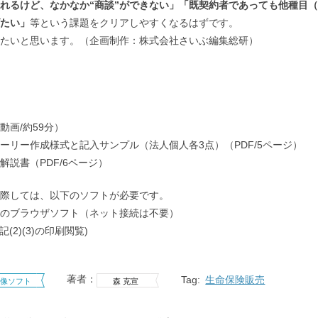
れるけど、なかなか“商談”ができない」「既契約者であっても他種目
たい」
等という課題をクリアしやすくなるはずです。
たいと思います。（企画制作：株式会社さいぶ編集総研）
動画/約59分）
ーリー作成様式と記入サンプル（法人個人各3点）（PDF/5ページ）
解説書（PDF/6ページ）
際しては、以下のソフトが必要です。
me等のブラウザソフト（ネット接続は不要）
上記(2)(3)の印刷閲覧)
著者：
Tag:
生命保険販売
映像ソフト
森 克宣