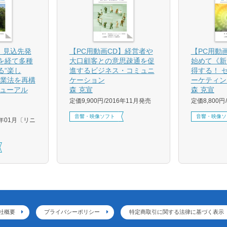
】見込先発
【PC用動画CD】経営者や
【PC用動
を経て多種
大口顧客との意思疎通を促
始めて《新
る“楽し
進するビジネス・コミュニ
得する！ 
営業法を再構
ケーション
ーケティン
ニューアル
森 克宣
森 克宣
定価9,900円
2016年11月発売
定価8,800円
音響・映像ソフト
音響・映像ソ
9年01月〔リニ
社概要
プライバシーポリシー
特定商取引に関する法律に基づく表示