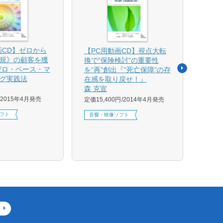
画CD】ゼロから
【PC
【PC用動画CD】視点大転
規》の顧客を獲
を売り
換で“保険検討”の重要性
ゼロ・ベース・マ
帯保険
を“再”創出『“死亡保障”の存
グ実践法
リー
在感を取り戻せ！』
森 克
森 克宣
2015年4月発売
定価11
定価15,400円
2014年4月発売
フト
音響
音響・映像ソフト