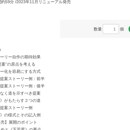
間約59分
2023年11月リニューアル発売
数量
個
）
ーリー自作の期待効果
提案”の原点を考える
ー化を容易にする方式
提案ストーリー例：前半
提案ストーリー例：後半
なく道を示すべき提案
》がもたらす２つの道
提案ストーリー例
》の様式とその記入例
販売】展開のポイント
とめと《五芒星》の要点