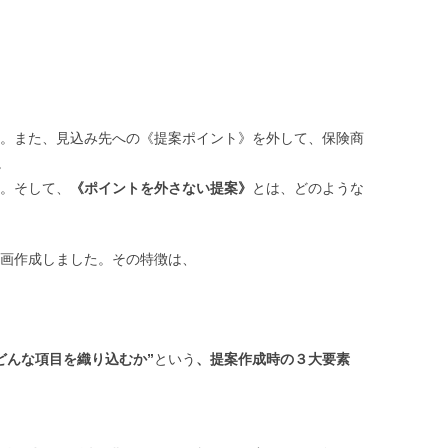
o
e
o
r
k
。また、見込み先への《提案ポイント》を外して、保険商
。
。そして、
《ポイントを外さない提案》
とは、どのような
画作成しました。その特徴は、
どんな項目を織り込むか”
という
、提案作成時の３大要素