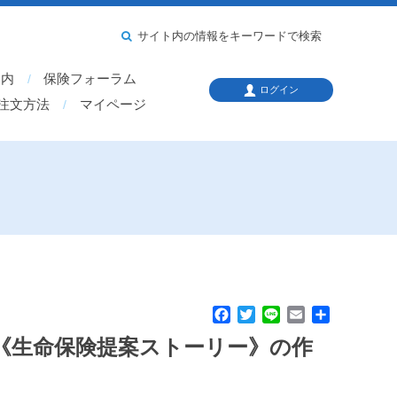
サイト内の情報をキーワードで検索
案内
保険フォーラム
ログイン
注文方法
マイページ
F
T
L
E
共
a
w
i
m
有
《生命保険提案ストーリー》の作
c
i
n
a
e
t
e
i
b
t
l