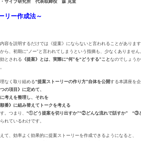
・サイブ研究所 代表取締役 森 克宣
ーリー作成法～
内容を説明するだけでは《提案》にならないと言われることがあります
から、初期に“ノー”と言われてしまうという指摘も、少なくありません
効とされる
《提案》とは、実際に“何”を“どうする”こと
なのでしょうか
。
理なく取り組める
“提案ストーリーの作り方”自体を公開
する本講座を企
つの項目》に定めて、
に考えを整理し、それを
順番》に組み替えてトークを考える
す。つまり、
“①どう提案を切り出すか”“②どんな流れで話すか” “③
られているわけです。
えて、効率よく効果的に提案ストーリーを作成できるようになると、