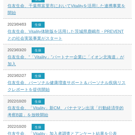
住友生命、千葉県富里市においてVitalityを活用した連携事業を
開始
2023/04/03
生保
住友生命、Vitality体験版を活用した茨城県鹿嶋市・PREVENT
との社会実装事業がスタート
2023/03/20
生保
住友生命、“「Vitality」”パートナー企業に「イオン北海道」が
加入
2023/02/27
生保
住友生命、パーソナル健康増進サポート＆パーソナル疾病リス
クレポートを提供開始
2022/10/20
生保
住友生命、「Vitality」新CM、バナナマン出演「行動経済学的
考察B篇」を放映開始
2022/10/20
生保
住友生命、「Vitality」加入者調査とアンケート結果を公表