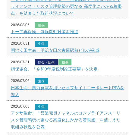
ライアンス・リスク管理態勢の更なる 高度化にかかる着眼
点」を踏まえた取組状況について
2026/08/05
損保
トーア再保険、気候変動対策を推進
2026/07/31
生保
明治安田生命、明治安田名古屋駅前ビルが落成
2026/07/31
協会・団体
損保
損保協会、「令和9年度税制改正要望」を決定
2026/07/06
生保
日本生命、風力発電を用いたオフサイトコーポレートPPAを
導入
2026/07/03
生保
アクサ生命、「営業職員チャネルのコンプライアンス・リ
スク管理態勢の更なる高度化にかかる着眼点」を踏まえた
取組み状況を公表