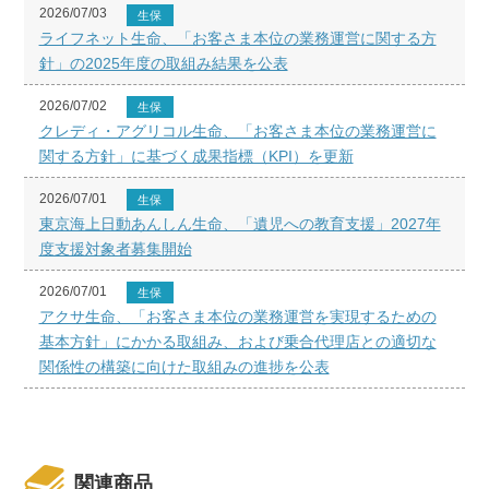
2026/07/03
生保
ライフネット生命、「お客さま本位の業務運営に関する方
針」の2025年度の取組み結果を公表
2026/07/02
生保
クレディ・アグリコル生命、「お客さま本位の業務運営に
関する方針」に基づく成果指標（KPI）を更新
2026/07/01
生保
東京海上日動あんしん生命、「遺児への教育支援」2027年
度支援対象者募集開始
2026/07/01
生保
アクサ生命、「お客さま本位の業務運営を実現するための
基本方針」にかかる取組み、および乗合代理店との適切な
関係性の構築に向けた取組みの進捗を公表
関連商品