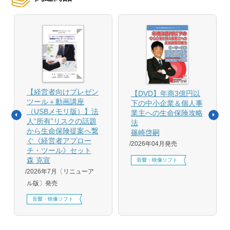
【経営者向けプレゼン
【DVD】年商3億円以
ツール＋動画講座
下の中小企業＆個人事
（USBメモリ版）】法
業主への生命保険攻略
人“所有”リスクの話題
法
から生命保険提案へ繋
篠崎啓嗣
ぐ《経営者アプロー
2026年04月発売
チ・ツール》セット
森 克宣
音響・映像ソフト
2026年7月〔リニューア
ル版〕発売
音響・映像ソフト