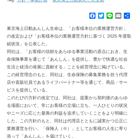
F
T
L
E
共
a
w
i
m
有
c
i
n
a
東京海上日動あんしん生命は、「お客様本位の業務運営方針」
e
t
e
i
の改定および「お客様本位の業務運営方針に基づく 2025 年度取
b
t
l
組状況」を公表した。
o
e
同社は、「お客様の信頼をあらゆる事業活動の原点におき、生
o
r
k
命保険事業を通じて「あんしん」を提供し、豊かで快適な社会
生活と経済の発展に貢献する」ことを経営理念に掲げている。
この経営理念のもと、同社は、生命保険の募集業務を担う代理
店や直販社員であるライフパートナー等を通じて、商品・サー
ビスを提供している。
このたびの方針の改定では、同社は、提案から契約後のあらゆ
る場面において、常にお客様の立場に立ち、一人ひとりの状況
やニーズに応じた最善の利益を追求していくことをより明確に
した。この方針のもと、同社は代理店とともに誠実かつ公正に
業務運営を行い、「保険人（※）」としてお客様の人生に寄り
添って「あんしん」を届けていく。