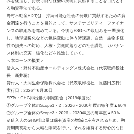
みを促進し、持続可能な社会の実現に貢献することを目的とす
る融資手法である。
野村不動産HDでは、持続可能な社会の発展に貢献するための資
金調達を行うことを目的として、サステナビリティ・ファイナ
ンスの取組みを進めている。今後もESGへの取組みを一層強化
し、地球温暖化などの気候変動に伴う諸課題、自然・生物多様
性の損失への対応、人権・労働問題などの社会課題、ガバナン
ス体制の充実・強化などを推進していく。
＜本ローンの概要＞
借入人：野村不動産ホールディングス株式会社（代表取締役社
長 新井聡）
貸付人：大同生命保険株式会社（代表取締役社 長藤田広行）
実行日：2026年6月30日
SPTs：GHG排出量の削減割合（2019年度比）
①グループ全体のScope1・2：2026～2030年度の毎年度▲60％
②グループ全体のScope3：2026～2030年度の毎年度▲50％
※借入人のGHG排出量は保有資産の増減に左右されるため、融
資期間初期から大幅な削減を行い、それを維持する野心的な目