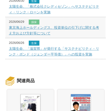
2026/06/30
生保
太陽生命、「株式会社クレディセゾン」へサステナビリテ
ィ・リンク・ローンを実施
2026/06/29
損保
東京海上ホールディングス、投資単位の引下げに関する考
え方および方針等について
2026/06/26
生保
太陽生命、「滋賀県」が発行する「サステナビリティ・リ
ンク・ボンド（ジェンダー平等債）」への投資を実施
関連商品