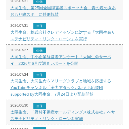
2026/07/31
生保
大同生命、第25回全国障害者スポーツ大会「青の煌めきあ
おもり障スポ」に特別協賛
2026/07/31
生保
大同生命、株式会社クレディセゾンに対する「大同生命サ
ステナビリティ・リンク・ローン」を実行
2026/07/27
生保
大同生命、中小企業経営者アンケート「大同生命サーベ
イ」2026年6月度調査レポートを公開
2026/07/24
生保
大同生命、大同生命ＳＶリーグクラブと地域を応援する
YouTubeチャンネル「全力アタックバレまち応援団
supported by大同生命」7月24日より配信開始
2026/06/30
生保
太陽生命、「野村不動産ホールディングス株式会社」へサ
ステナビリティ・リンク・ローンを実施