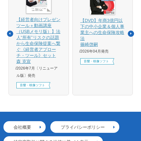
【経営者向けプレゼン
【DVD】年商3億円以
ツール＋動画講座
下の中小企業＆個人事
（USBメモリ版）】法
業主への生命保険攻略
人“所有”リスクの話題
法
から生命保険提案へ繋
篠崎啓嗣
ぐ《経営者アプロー
2026年04月発売
チ・ツール》セット
森 克宣
音響・映像ソフト
2026年7月〔リニューア
ル版〕発売
音響・映像ソフト
会社概要
プライバシーポリシー