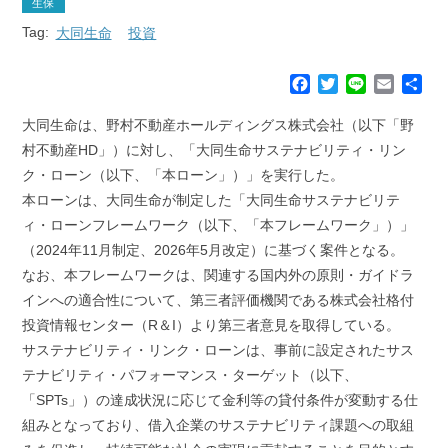
生保
Tag:
大同生命
投資
F
T
L
E
共
a
w
i
m
有
c
i
n
a
大同生命は、野村不動産ホールディングス株式会社（以下「野
e
t
e
i
村不動産HD」）に対し、「大同生命サステナビリティ・リン
b
t
l
ク・ローン（以下、「本ローン」）」を実行した。
o
e
本ローンは、大同生命が制定した「大同生命サステナビリテ
o
r
k
ィ・ローンフレームワーク（以下、「本フレームワーク」）」
（2024年11月制定、2026年5月改定）に基づく案件となる。
なお、本フレームワークは、関連する国内外の原則・ガイドラ
インへの適合性について、第三者評価機関である株式会社格付
投資情報センター（R＆I）より第三者意見を取得している。
サステナビリティ・リンク・ローンは、事前に設定されたサス
テナビリティ・パフォーマンス・ターゲット（以下、
「SPTs」）の達成状況に応じて金利等の貸付条件が変動する仕
組みとなっており、借入企業のサステナビリティ課題への取組