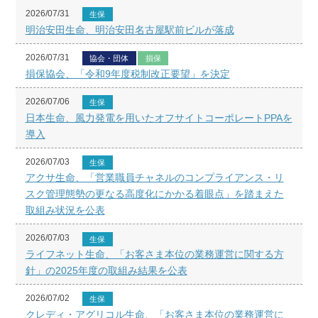
2026/07/31
生保
明治安田生命、明治安田名古屋駅前ビルが落成
2026/07/31
協会・団体
損保
損保協会、「令和9年度税制改正要望」を決定
2026/07/06
生保
日本生命、風力発電を用いたオフサイトコーポレートPPAを
導入
2026/07/03
生保
アクサ生命、「営業職員チャネルのコンプライアンス・リ
スク管理態勢の更なる高度化にかかる着眼点」を踏まえた
取組み状況を公表
2026/07/03
生保
ライフネット生命、「お客さま本位の業務運営に関する方
針」の2025年度の取組み結果を公表
2026/07/02
生保
クレディ・アグリコル生命、「お客さま本位の業務運営に