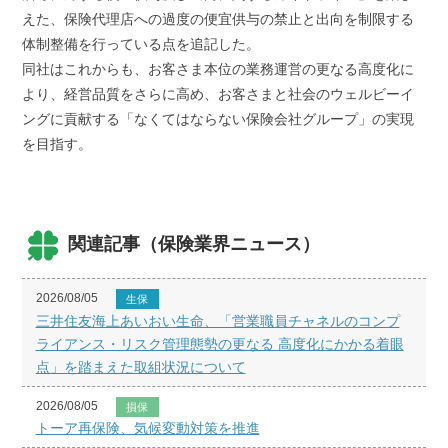
えた、保険代理店への過度の便宜供与の禁止と出向を制限する
体制整備を行っている点を追記した。
同社はこれからも、お客さま本位の業務運営の更なる高度化に
より、経営品質をさらに高め、お客さまと社会のウェルビーイ
ングに貢献する「なくてはならない保険会社グループ」の実現
を目指す。
関連記事（保険業界ニュース）
2026/08/05
生保
三井住友海上あいおい生命、「営業職員チャネルのコンプ
ライアンス・リスク管理態勢の更なる 高度化にかかる着眼
点」を踏まえた取組状況について
2026/08/05
損保
トーア再保険、気候変動対策を推進