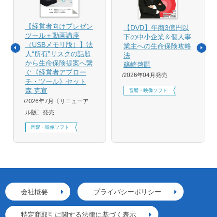
【経営者向けプレゼン
【DVD】年商3億円以
ツール＋動画講座
下の中小企業＆個人事
（USBメモリ版）】法
業主への生命保険攻略
人“所有”リスクの話題
法
から生命保険提案へ繋
篠崎啓嗣
ぐ《経営者アプロー
2026年04月発売
チ・ツール》セット
森 克宣
音響・映像ソフト
2026年7月〔リニューア
ル版〕発売
音響・映像ソフト
会社概要
プライバシーポリシー
特定商取引に関する法律に基づく表示