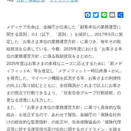
F
T
L
E
共
a
w
i
m
有
c
i
n
a
メディケア生命は、金融庁が公表した「顧客本位の業務運営に
e
t
e
i
関する原則」※1（以下、「原則」）を採択し、2017年5月に策
b
t
l
定した「お客さま本位の業務運営方針」に基づき、毎年その取
o
e
組状況を公表している。今般、2025年度における「お客さま本
o
r
k
位の業務運営方針」に係る取組状況をまとめた。
2025年度はお客さまの多様なニーズに応えするために「新メデ
ィフィットA」等を改定し「メディフィット一時払終身＋がん」
を発売した。マイページ機能を拡充する等、お客さまの利便性
の向上に取り組むとともに、全役職員がこれまで以上にお客さ
まの視点で行動できるよう、「住友生命グループ行動規範」の
更なる浸透にも注力した。
また、「『お客さま本位の業務運営方針』に基づく具体的な取
組み」を改正するので、あわせて報告。金融庁の「保険会社向
けの総合的な監督指針」の改正や、生命保険協会の「保険代理
店等に対する便宜供与及び出向に関するガイドライン」を踏ま