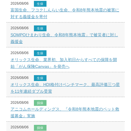
2026/08/06
生保
富国生命、フコクしんらい生命、令和8年熊本地震の被害に
対する義援金を寄付
2026/08/06
生保
SOMPOひまわり生命、令和8年熊本地震」で被災者に対し
義援金
2026/08/06
生保
オリックス生命、業界初、加入初日からすべての保障を開
始「がん保険Canvas」を発売へ
2026/08/06
生保
オリックス生命、HDI格付けベンチマーク、最高評価三つ星
を11年連続ダブル受賞
2026/08/06
損保
アニコムホールディングス、『令和8年熊本地震のペット救
援募金』実施
2026/08/06
損保