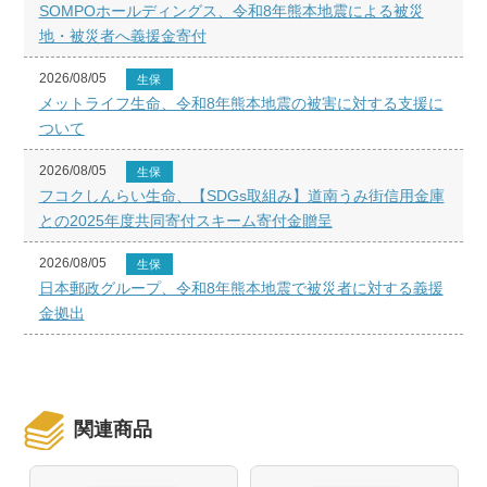
SOMPOホールディングス、令和8年熊本地震による被災
地・被災者へ義援金寄付
2026/08/05
生保
メットライフ生命、令和8年熊本地震の被害に対する支援に
ついて
2026/08/05
生保
フコクしんらい生命、【SDGs取組み】道南うみ街信用金庫
との2025年度共同寄付スキーム寄付金贈呈
2026/08/05
生保
日本郵政グループ、令和8年熊本地震で被災者に対する義援
金拠出
関連商品