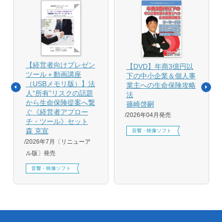
【経営者向けプレゼン
【DVD】年商3億円以
ツール＋動画講座
下の中小企業＆個人事
（USBメモリ版）】法
業主への生命保険攻略
人“所有”リスクの話題
法
から生命保険提案へ繋
篠崎啓嗣
ぐ《経営者アプロー
2026年04月発売
チ・ツール》セット
森 克宣
音響・映像ソフト
2026年7月〔リニューア
ル版〕発売
音響・映像ソフト