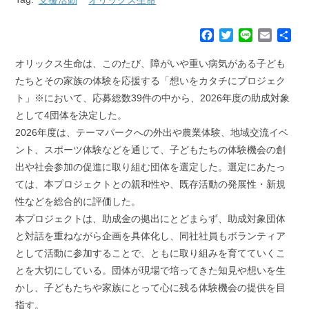
F
T
L
E
共
a
w
i
m
有
c
i
n
a
オリックス生命は、このたび、障がいや重い病気がある子ども
e
t
e
i
たちとその家族の体験を応援する「想いをカタチにプロジェク
b
t
l
ト」※において、応募総数39件の中から、2026年度の助成対象
o
e
として4団体を決定した。
o
r
k
2026年度は、テーマパークへの外出や農業体験、地域交流イベ
ント、スポーツ体験などを通じて、子どもたちの体験機会の創
出や社会参加の促進に取り組む団体を選定した。選定にあたっ
ては、本プロジェクトとの親和性や、既存活動の発展性・新規
性などを総合的に評価した。
本プロジェクトは、助成金の拠出にとどまらず、助成対象団体
と対話を重ねながら企画を具体化し、同社社員もボランティア
として活動に参加することで、ともに取り組みを育てていくこ
とを大切にしている。団体が現場で培ってきた知見や想いを生
かし、子どもたちや家族にとって心に残る体験機会の提供を目
指す。