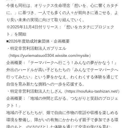
今後も同社は、オリックス生命理念「想いを、心に響くカタチ
に。」に基づき、一人でも多くの人々が前向きに過ごせる、よ
り良い未来の実現に向けて取り組んでいく。
※2025年11月4日付リリース：「想いをカタチにプロジェク
ト」を開始
■2026年度助成対象団体・企画概要
・特定非営利活動法人ガブリエル
（https://yuriematsuo0304.wixsite.com/mysite）
企画概要：『テーマパークへ行こう！みんなの夢がかなう！』
外出のハードルが高い子どもたちの「みんなでテーマパークへ
行ってみたい」という夢をかなえ、わくわくする体験を通じて
自信を育み新たな挑戦への一歩を応援する。
・特定非営利活動法人たしざん（https://noufuku-tashizan.net/）
企画概要：「地域の仲間と広がる、つながりと笑顔のプロジェ
クト！」
地域の子どもたちが、畑で自由に作物の世話や収穫を楽しめる
環境を整備し、障がいの有無にかかわらず親子で参加できる環
境のもと、のびのびとした体験を通じて交流や学びを育む。