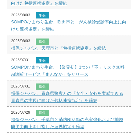
向けた包括連携協定』を締結
2026/08/03
生保
SOMPOひまわり生命、吹田市と「がん検診受診率向上に向
けた連携協定」を締結
2026/08/03
損保
損保ジャパン、天理市と『包括連携協定』を締結
2026/07/31
生保
SOMPOひまわり生命、【業界初】3つの「不」リスク無料
AI診断サービス「まんなか」をリリース
2026/07/31
損保
損保ジャパン、青森県警察との『安全・安心を実感できる
青森県の実現に向けた包括連携協定』を締結
2026/07/29
損保
損保ジャパン、千葉市と消防団活動の充実強化および地域
防災力向上を目指した連携協定を締結