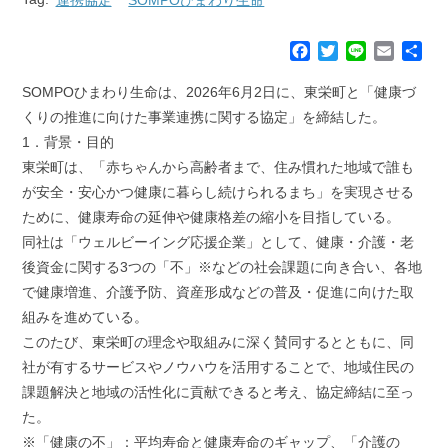
F
T
L
E
共
a
w
i
m
有
c
i
n
a
SOMPOひまわり生命は、2026年6月2日に、東栄町と「健康づ
e
t
e
i
くりの推進に向けた事業連携に関する協定」を締結した。
b
t
l
1．背景・目的
o
e
東栄町は、「赤ちゃんから高齢者まで、住み慣れた地域で誰も
o
r
k
が安全・安心かつ健康に暮らし続けられるまち」を実現させる
ために、健康寿命の延伸や健康格差の縮小を目指している。
同社は「ウェルビーイング応援企業」として、健康・介護・老
後資金に関する3つの「不」※などの社会課題に向き合い、各地
で健康増進、介護予防、資産形成などの普及・促進に向けた取
組みを進めている。
このたび、東栄町の理念や取組みに深く賛同するとともに、同
社が有するサービスやノウハウを活用することで、地域住民の
課題解決と地域の活性化に貢献できると考え、協定締結に至っ
た。
※「健康の不」：平均寿命と健康寿命のギャップ、「介護の