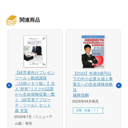
関連商品
【経営者向けプレゼン
【DVD】年商3億円以
ツール＋動画講座
下の中小企業＆個人事
（USBメモリ版）】法
業主への生命保険攻略
人“所有”リスクの話題
法
から生命保険提案へ繋
篠崎啓嗣
ぐ《経営者アプロー
2026年04月発売
チ・ツール》セット
森 克宣
音響・映像ソフト
2026年7月〔リニューア
ル版〕発売