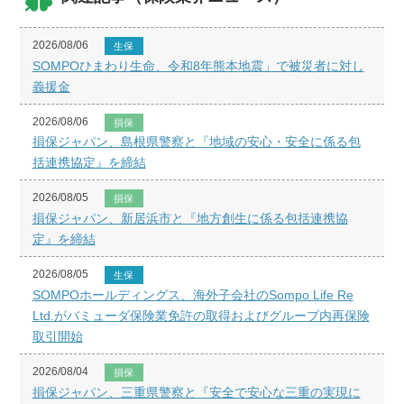
2026/08/06
生保
SOMPOひまわり生命、令和8年熊本地震」で被災者に対し
義援金
2026/08/06
損保
損保ジャパン、島根県警察と『地域の安心・安全に係る包
括連携協定』を締結
2026/08/05
損保
損保ジャパン、新居浜市と『地方創生に係る包括連携協
定』を締結
2026/08/05
生保
SOMPOホールディングス、海外子会社のSompo Life Re
Ltd.がバミューダ保険業免許の取得およびグループ内再保険
取引開始
2026/08/04
損保
損保ジャパン、三重県警察と『安全で安心な三重の実現に