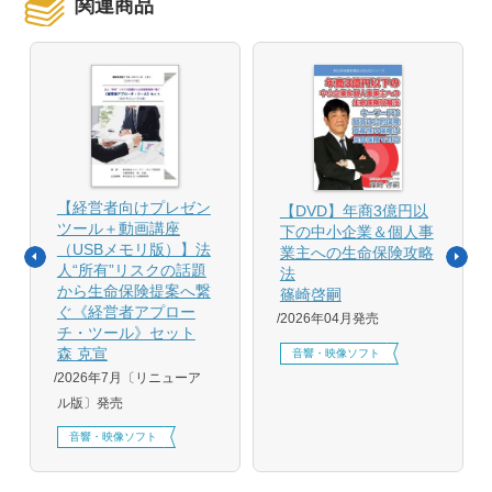
関連商品
【経営者向けプレゼン
【DVD】年商3億円以
ツール＋動画講座
下の中小企業＆個人事
（USBメモリ版）】法
業主への生命保険攻略
人“所有”リスクの話題
法
から生命保険提案へ繋
篠崎啓嗣
ぐ《経営者アプロー
2026年04月発売
チ・ツール》セット
森 克宣
音響・映像ソフト
2026年7月〔リニューア
ル版〕発売
音響・映像ソフト