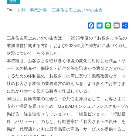
生保
Tag:
方針・事業計画
三井住友海上あいおい生命
F
T
L
E
共
a
w
i
m
有
c
i
n
a
三井住友海上あいおい生命は、「2026年度の『お客さま本位の
e
t
e
i
業務運営に関する方針』および2025年度の同方針に基づく取組
b
t
l
状況について」を公表した。
o
e
本資料は、お客さまを取り巻く環境の変化に対応した商品・サ
o
r
k
ービスの拡充や、保険金・給付金等を迅速かつ適切にお支払い
するための体制強化、お客さまの声に基づく業務改善など、同
社のお客さま本位の業務運営の取組みを、より多くのお客さま
にわかりやすく伝える観点で作成している。
同社は、保険事業の社会性・公共性を原点として、お客さまに
安心と満足を届けるため、MS＆ADインシュアランスグループが
掲げる「経営理念（ミッション）」「経営ビジョン」「行動指
針（バリュー）」のもと、行動憲章に「お客さまへの責任」を
掲げ、代理店とともに最高品質の商品・サービスを提供するこ