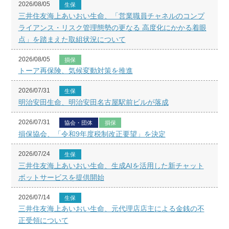
2026/08/05
生保
三井住友海上あいおい生命、「営業職員チャネルのコンプ
ライアンス・リスク管理態勢の更なる 高度化にかかる着眼
点」を踏まえた取組状況について
2026/08/05
損保
トーア再保険、気候変動対策を推進
2026/07/31
生保
明治安田生命、明治安田名古屋駅前ビルが落成
2026/07/31
協会・団体
損保
損保協会、「令和9年度税制改正要望」を決定
2026/07/24
生保
三井住友海上あいおい生命、生成AIを活用した新チャット
ボットサービスを提供開始
2026/07/14
生保
三井住友海上あいおい生命、元代理店店主による金銭の不
正受領について