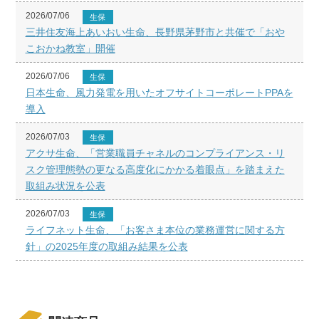
2026/07/06
生保
三井住友海上あいおい生命、長野県茅野市と共催で「おや
こおかね教室」開催
2026/07/06
生保
日本生命、風力発電を用いたオフサイトコーポレートPPAを
導入
2026/07/03
生保
アクサ生命、「営業職員チャネルのコンプライアンス・リ
スク管理態勢の更なる高度化にかかる着眼点」を踏まえた
取組み状況を公表
2026/07/03
生保
ライフネット生命、「お客さま本位の業務運営に関する方
針」の2025年度の取組み結果を公表