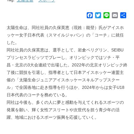
F
T
L
E
共
a
w
i
m
有
c
i
n
a
太陽生命は、同社社員の久保英恵（現姓：能登）氏がアイスホ
e
t
e
i
ッケー女子日本代表（スマイルジャパン）の「コーチ」に就任
b
t
l
した。
o
e
同社社員の久保英恵は、選手として、岩倉ペリグリン、SEIBU
o
r
k
プリンセスラビッツでプレーし、オリンピックではソチ・平
昌・北京の3大会連続で出場した。2022年の北京オリンピック終
了後に競技を引退し、指導者として日本アイスホッケー連盟主
催の「太陽生命ジュニアアイスホッケースキルアップスクー
ル」で全国各地に赴き指導を行うほか、2024年からは女子U18
日本代表のコーチを務めている。
同社は今後も、多くの人に夢と感動を与えてくれるスポーツの
発展を願い、輝く女性アスリートや次世代を担う青少年の活
躍、地域におけるスポーツ振興を応援していく。