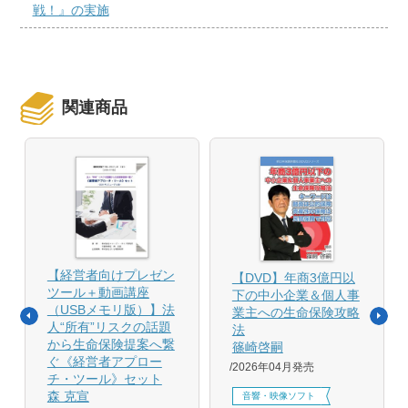
戦！』の実施
関連商品
【経営者向けプレゼン
【DVD】年商3億円以
ツール＋動画講座
下の中小企業＆個人事
（USBメモリ版）】法
業主への生命保険攻略
人“所有”リスクの話題
法
から生命保険提案へ繋
篠崎啓嗣
ぐ《経営者アプロー
2026年04月発売
チ・ツール》セット
森 克宣
音響・映像ソフト