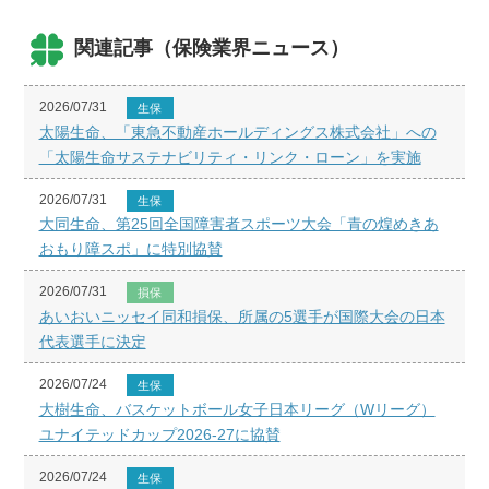
関連記事（保険業界ニュース）
2026/07/31
生保
太陽生命、「東急不動産ホールディングス株式会社」への
「太陽生命サステナビリティ・リンク・ローン」を実施
2026/07/31
生保
大同生命、第25回全国障害者スポーツ大会「青の煌めきあ
おもり障スポ」に特別協賛
2026/07/31
損保
あいおいニッセイ同和損保、所属の5選手が国際大会の日本
代表選手に決定
2026/07/24
生保
大樹生命、バスケットボール女子日本リーグ（Wリーグ）
ユナイテッドカップ2026-27に協賛
2026/07/24
生保