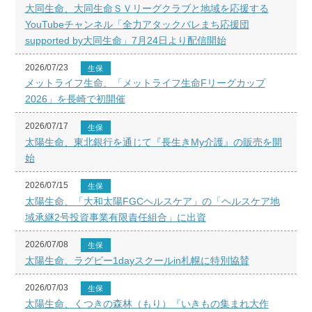
大同生命、大同生命ＳＶリーグクラブと地域を応援する
YouTubeチャンネル「全力アタックバレまち応援団
supported by大同生命」7月24日より配信開始
2026/07/23
生保
メットライフ生命、「メットライフ生命Fリーグカップ
2026」を長崎で初開催
2026/07/17
生保
太陽生命、東北銀行を通じて『長生きMy介護』の販売を開
始
2026/07/15
生保
太陽生命、「大和太陽FGCヘルスケア」の「ヘルスケア地
域承継2号投資事業有限責任組合」に出資
2026/07/08
生保
太陽生命、ラグビー1dayスクールin札幌に特別協賛
2026/07/03
生保
太陽生命、くつきの森林（もり）『いきもの集まれ大作