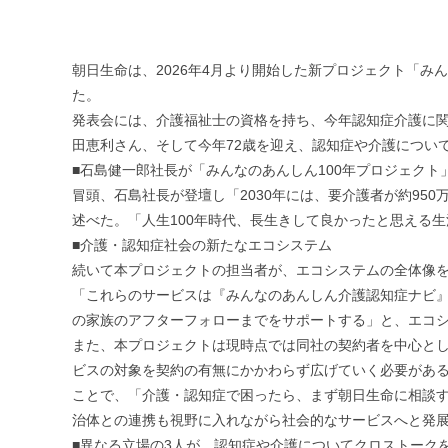
朝日生命は、2026年4月より開始した新プロジェクト「み
た。
発表会には、介護福祉士の資格を持ち、今年認知症介護に
田恵利さん、そして今年72歳を迎え、認知症や介護につい
■石島健一郎社長が「みんなのあんしん100年プロジェクト
冒頭、石島社長が登壇し「2030年には、要介護者が約9
述べた。「人生100年時代、長生きして良かったと思える
■介護・認知症社会の新たなエコシステム
続いて本プロジェクトの担当者が、エコシステムの全体像
「これらのサービスは『みんなのあんしん介護認知症ナビ
の家族のアフターフォローまでをサポートする」と、エコ
また、本プロジェクトは現時点では同社の契約者を中心と
ビスの対象を契約の有無にかかわらず広げていく必要があ
ことで、「介護・認知症で困ったら、まず朝日生命に相談
治体との連携も視野に入れながら社会的なサービスへと発
■異なる立場の3人が、認知症や介護についてクロストーク