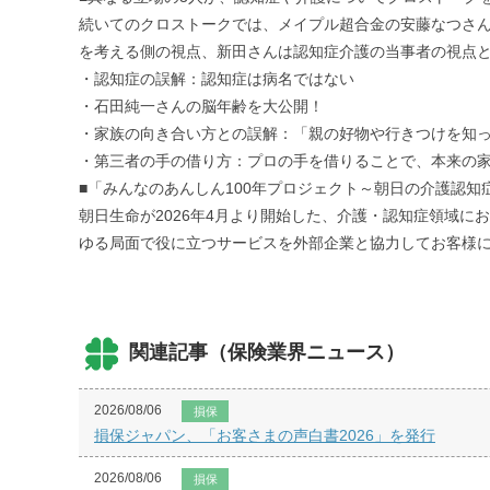
続いてのクロストークでは、メイプル超合金の安藤なつさん
を考える側の視点、新田さんは認知症介護の当事者の視点と
・認知症の誤解：認知症は病名ではない
・石田純一さんの脳年齢を大公開！
・家族の向き合い方との誤解：「親の好物や行きつけを知
・第三者の手の借り方：プロの手を借りることで、本来の
■「みんなのあんしん100年プロジェクト～朝日の介護認知
朝日生命が2026年4月より開始した、介護・認知症領域
ゆる局面で役に立つサービスを外部企業と協力してお客様
関連記事（保険業界ニュース）
2026/08/06
損保
損保ジャパン、「お客さまの声白書2026」を発行
2026/08/06
損保