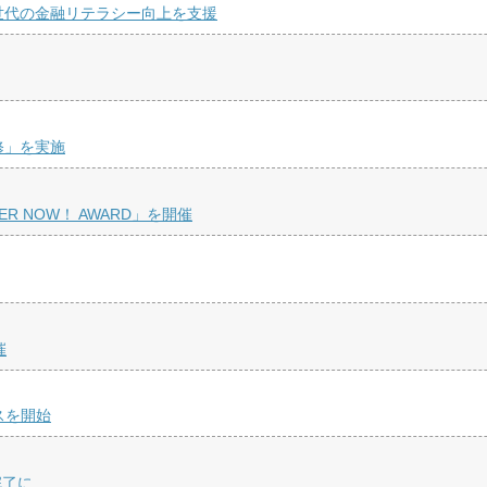
世代の金融リテラシー向上を支援
修」を実施
R NOW！ AWARD」を開催
催
スを開始
完了に