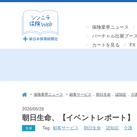
保険業界ニュース
バーチャル出展ブー
カートを見る
FX
>
>
,
,
,
保険業界ニュース
顧客サービス
朝日生命
認知症
介
2026/05/26
朝日生命、【イベントレポート】
Tag:
顧客サービス
朝日生命
認知症
介護
生保