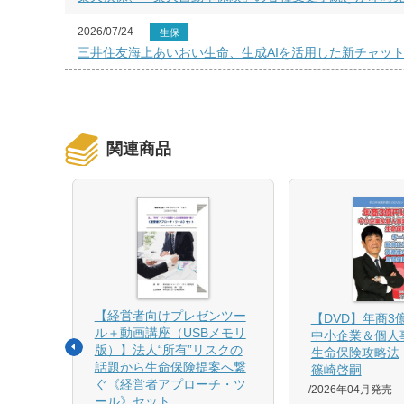
2026/07/24
生保
三井住友海上あいおい生命、生成AIを活用した新チャッ
関連商品
【経営者向けプレゼンツー
相続と
【DVD】年商3
ル＋動画講座（USBメモリ
中小企業＆個人
版）】法人“所有”リスクの
生命保険攻略法
話題から生命保険提案へ繋
篠崎啓嗣
4月増刷、
ぐ《経営者アプローチ・ツ
2026年04月発売
刷、
ール》セット