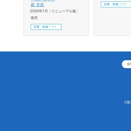
刷、
森 克宣
音響・映像ソフト
2026年7月〔リニューアル版〕
発売
音響・映像ソフト
会
©新日