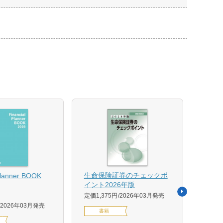
【US
生命保険証券のチェックポ
Planner BOOK
似体
イント2026年版
活用イ
定価1,375円
2026年03月発売
森 克
2026年03月発売
書籍
定価14