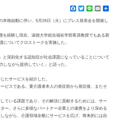
F
T
L
E
共
a
w
i
m
有
c
i
n
a
の本格始動に伴い、5月26日（火）にプレス発表会を開催し
e
t
e
i
b
t
l
護を経験し現在、淑徳大学総合福祉学部客員教授でもある新
o
e
介護についてクロストークを実施した。
o
r
k
る」と深刻化する認知症が社会課題になっていることについて
協力しながら提供していく」と語った。
応じたサービスを紹介した。
サービスである。要介護者本人の発症前から発症後、またそ
面している課題であり、その解決に貢献するためには、サー
ンター、さらに多様なパートナー企業との連携をより深める
映しながら、介護領域全般にサービスを広げ、将来的には自