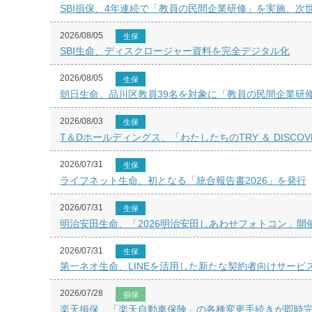
SBI損保、4年連続で「教員の民間企業研修」を実施、次
2026/08/05
生保
SBI生命、ディスクロージャー資料を完全デジタル化
2026/08/05
生保
朝日生命、品川区教員39名を対象に「教員の民間企業研
2026/08/03
生保
T＆Dホールディングス、「わたしたちのTRY ＆ DISCOVE
2026/07/31
生保
ライフネット生命、初となる「統合報告書2026」を発行
2026/07/31
生保
明治安田生命、「2026明治安田しあわせフォトコン」開
2026/07/31
生保
第一ネオ生命、LINEを活用した新たな契約者向けサービ
2026/07/28
損保
楽天損保、「楽天自動車保険」の各種変更手続きが即時