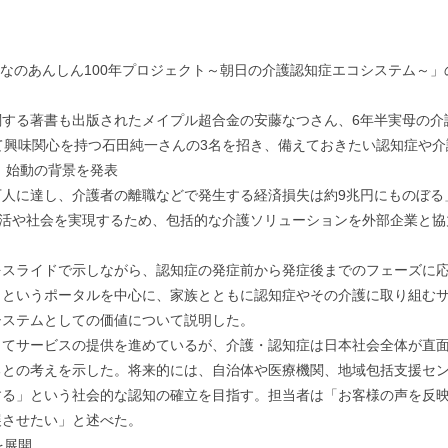
んなのあんしん100年プロジェクト～朝日の介護認知症エコシステム～」
関する著書も出版されたメイプル超合金の安藤なつさん、6年半実母の介
て興味関心を持つ石田純一さんの3名を招き、備えておきたい認知症や
」始動の背景を発表
50万人に達し、介護者の離職などで発生する経済損失は約9兆円にものぼ
生活や社会を実現するため、包括的な介護ソリューションを外部企業と
をスライドで示しながら、認知症の発症前から発症後までのフェーズに
』というポータルを中心に、家族とともに認知症やその介護に取り組む
システムとしての価値について説明した。
してサービスの提供を進めているが、介護・認知症は日本社会全体が直
るとの考えを示した。将来的には、自治体や医療機関、地域包括支援セ
する」という社会的な認知の確立を目指す。担当者は「お客様の声を反
展させたい」と述べた。
を展開