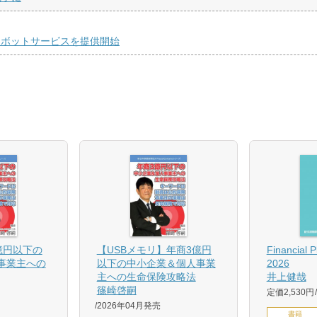
トボットサービスを提供開始
億円以下の
【USBメモリ】年商3億円
Financial 
事業主への
以下の中小企業＆個人事業
2026
主への生命保険攻略法
井上健哉
篠崎啓嗣
定価2,530円
2026年04月発売
書籍